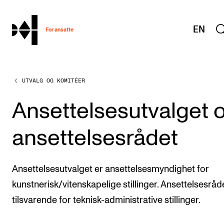
hjem
EN
For ansatte
UTVALG OG KOMITÉER
MITT ARBEIDSFORHOLD
Arbeidstid og lønn
Ansettelsesutvalget 
Reiser og utveksling
ansettelsesrådet
Kompetanse og velferd
Overordnet i mitt arbeid
Ansettelsesutvalget er ansettelsesmyndighet for
Helse, miljø og sikkerhet
kunstnerisk/vitenskapelige stillinger. Ansettelsesråd
Nyansatt på NMH
tilsvarende for teknisk-administrative stillinger.
Refusjon av utlegg