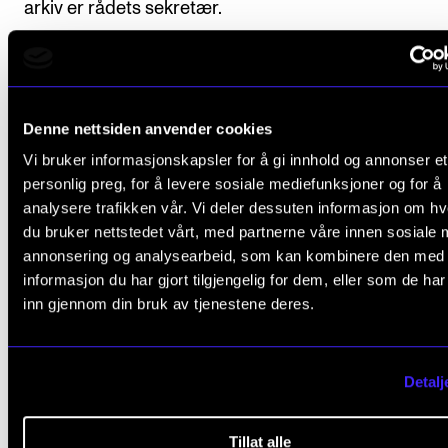
arkiv er rådets sekretær.
Denne nettsiden anvender cookies
Vi bruker informasjonskapsler for å gi innhold og annonser et
Fant du det du lette etter?
personlig preg, for å levere sosiale mediefunksjoner og for å
analysere trafikken vår. Vi deler dessuten informasjon om h
du bruker nettstedet vårt, med partnerne våre innen sosiale 
L
Ja
Nei
annonsering og analysearbeid, som kan kombinere den med
e
informasjon du har gjort tilgjengelig for dem, eller som de ha
a
inn gjennom din bruk av tjenestene deres.
UTVALG OG KOMITÉER
v
e
Studieutvalget
Detalj
t
FoU-utvalget
h
Formidlingsutvalget
Tillat alle