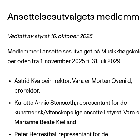
VERKTØY OG HJELP
Ansettelsesutvalgets medlemm
IT og digitale tjenester
Canvas
Vedtatt av styret 16. oktober 2025
Innkjøp og økonomi
Medlemmer i ansettelsesutvalget på Musikkhøgskol
Kommunikasjon
perioden fra 1. november 2025 til 31. juli 2029:
Rom og bygg
Alle hjelpesider
Astrid Kvalbein, rektor. Vara er Morten Qvenild,
prorektor.
UNDERVISNING OG STUDENTSTØTTE
Karette Annie Stensæth, representant for de
kunstnerisk/vitenskapelige ansatte i styret. Vara e
Eksamen og vitnemål
Marianne Beate Kielland.
Timeplaner og undervisning
Peter Herresthal, representant for de
Utvikling av studieplaner og kurs