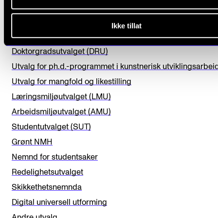
i
Programutvalgene
s
Komitéene under Studieutvalget
Ikke tillat
f
Prioriteringsutvalget
i
Doktorgradsutvalget (DRU)
e
Utvalg for ph.d.-programmet i kunstnerisk utviklingsarbei
l
Utvalg for mangfold og likestilling
d
Læringsmiljøutvalget (LMU)
b
Arbeidsmiljøutvalget (AMU)
l
Studentutvalget (SUT)
a
Grønt NMH
n
Nemnd for studentsaker
k
Redelighetsutvalget
Skikkethetsnemnda
Digital universell utforming
Andre utvalg