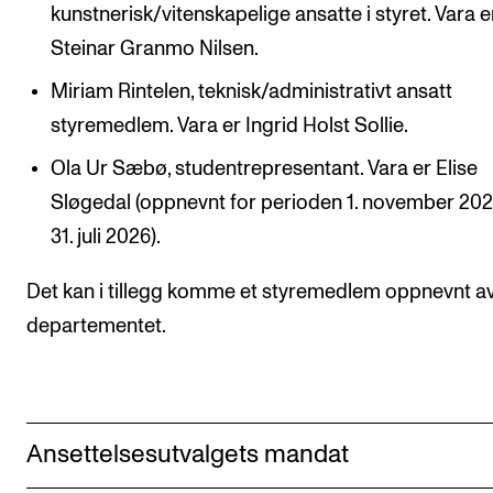
kunstnerisk/vitenskapelige ansatte i styret. Vara e
Digitale ressurser for undervisning
Steinar Granmo Nilsen.
Studentenes psykososiale læringsmiljø
Miriam Rintelen, teknisk/administrativt ansatt
Søknad og opptak
styremedlem. Vara er Ingrid Holst Sollie.
Ola Ur Sæbø, studentrepresentant. Vara er Elise
FORSKNING OG UTVIKLINGSARBEID
Sløgedal (oppnevnt for perioden 1. november 2025
Om FoU på NMH
31. juli 2026).
Livet rundt FoU
Det kan i tillegg komme et styremedlem oppnevnt a
For ph.d.-programmet i kunstnerisk utviklingsarbeid
departementet.
For ph.d.-programmet i musikkforskning
Forskningsetikk
Ansettelsesutvalgets mandat
KONSERTER OG ARRANGEMENTER