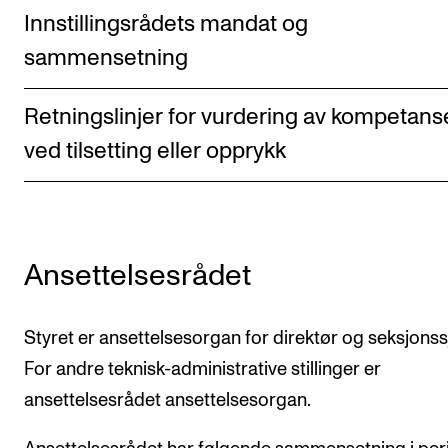
Arrangementer for ansatte
Innstillingsrådets mandat og
Gjennomføre konserter og arrangementer
sammensetning
Markedsføring, program og plakat
Retningslinjer for vurdering av kompetans
Låne utstyr – lyd, lys og video
ved tilsetting eller opprykk
Konsertopptak
ORGANISASJON
Aktuelle saker
Ansettelsesrådet
Organisering av NMH
Biblioteket
Styret er ansettelsesorgan for direktør og seksjonssj
Utvalg og komitéer
For andre teknisk-administrative stillinger er
ansettelsesrådet ansettelsesorgan.
Strategier, planer og rapporter
Hvem gjør hva i administrasjonen