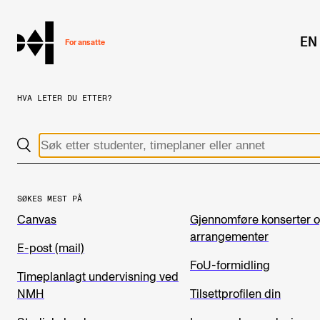
hjem
EN
For ansatte
HVA LETER DU ETTER?
MITT ARBEIDSFORHOLD
Arbeidstid og lønn
Reiser og utveksling
Kompetanse og velferd
SØKES MEST PÅ
Canvas
Gjennomføre konserter 
Overordnet i mitt arbeid
arrangementer
Helse, miljø og sikkerhet
E-post (mail)
FoU-formidling
Nyansatt på NMH
Timeplanlagt undervisning ved
NMH
Tilsettprofilen din
Refusjon av utlegg