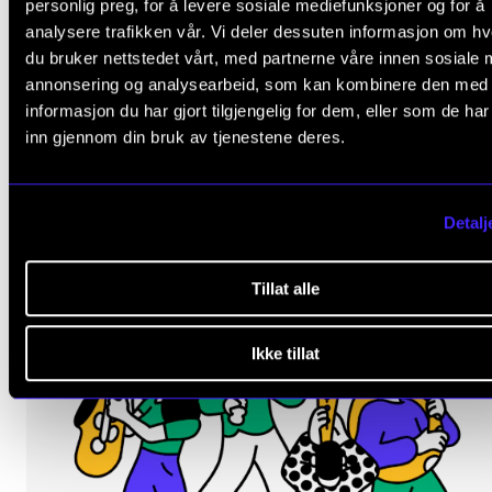
personlig preg, for å levere sosiale mediefunksjoner og for å
analysere trafikken vår. Vi deler dessuten informasjon om h
Oppstartsveka: Terry Rileys In C - konsert 2
du bruker nettstedet vårt, med partnerne våre innen sosiale 
annonsering og analysearbeid, som kan kombinere den med
Fredag 21. august
informasjon du har gjort tilgjengelig for dem, eller som de ha
17:00 - 18:00
inn gjennom din bruk av tjenestene deres.
Museumsplassen utenfor Nasjonalmuseet
Detalj
Tillat alle
Ikke tillat