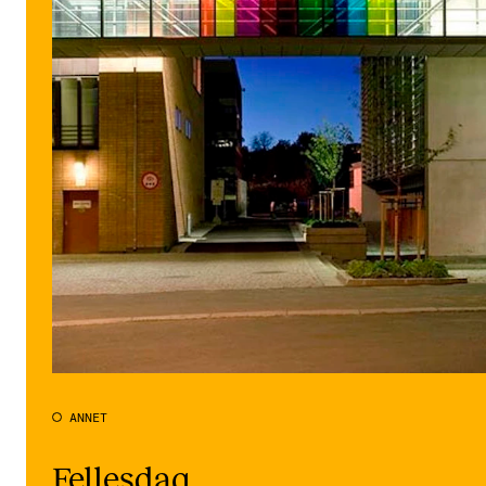
Digitale ressurser for undervisning
Studentenes psykososiale læringsmiljø
Søknad og opptak
FORSKNING OG UTVIKLINGSARBEID
Om FoU på NMH
Livet rundt FoU
For ph.d.-programmet i kunstnerisk utviklingsarbeid
For ph.d.-programmet i musikkforskning
Forskningsetikk
ANNET
KONSERTER OG ARRANGEMENTER
Fellesdag