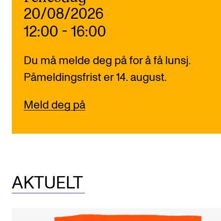
Arrangementer for ansatte
20/08/2026
Gjennomføre konserter og arrangementer
12:00
-
16:00
Markedsføring, program og plakat
Låne utstyr – lyd, lys og video
Du må melde deg på for å få lunsj.
Konsertopptak
Påmeldingsfrist er 14. august.
Meld deg på
ORGANISASJON
Aktuelle saker
Organisering av NMH
Biblioteket
AKTUELT
Utvalg og komitéer
Strategier, planer og rapporter
Hvem gjør hva i administrasjonen