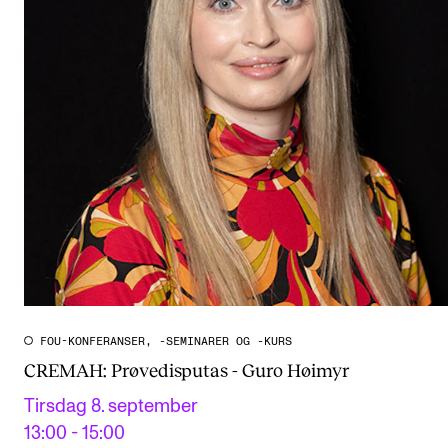
FOU-KONFERANSER, -SEMINARER OG -KURS
CREMAH: Prøvedisputas - Guro Høimyr
Tirsdag 8. september
13:00 - 15:00