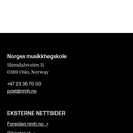
e
l
d
b
l
a
Norges musikk­høgskole
n
Slemdalsveien 11
0369 Oslo, Norway
k
+47 23 36 70 00
post@nmh.no
EKSTERNE NETTSIDER
Forsiden nmh.no