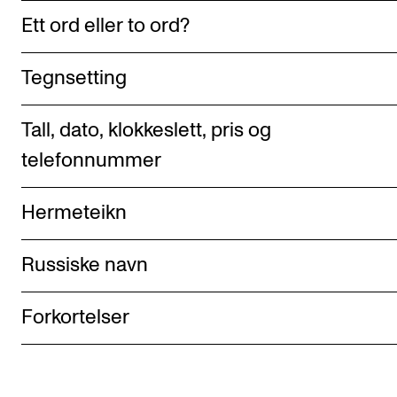
Arrangementer for ansatte
Ett ord eller to ord?
Gjennomføre konserter og arrangementer
Markedsføring, program og plakat
Tegnsetting
Låne utstyr – lyd, lys og video
Tall, dato, klokkeslett, pris og
Konsertopptak
telefonnummer
ORGANISASJON
Hermeteikn
Aktuelle saker
Organisering av NMH
Russiske navn
Biblioteket
Forkortelser
Utvalg og komitéer
Strategier, planer og rapporter
Hvem gjør hva i administrasjonen