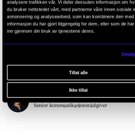
analysere trafikken vår. Vi deler dessuten informasjon om h
du bruker nettstedet vårt, med partnerne våre innen sosiale 
annonsering og analysearbeid, som kan kombinere den med
Administrative stillinger
informasjon du har gjort tilgjengelig for dem, eller som de ha
inn gjennom din bruk av tjenestene deres.
Kontakt
Detalj
Tillat alle
Tips oss gjerne om flere språklige saker til denne si
Ikke tillat
Ingrid Holst Sollie
,
Senior kommunikasjonsrådgiver