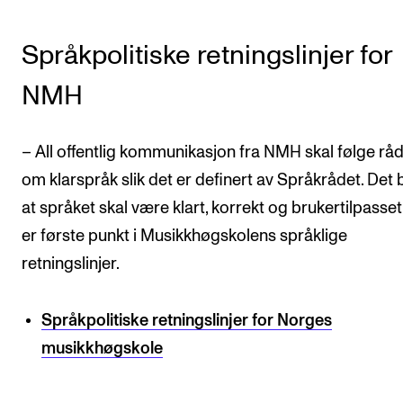
VERKTØY OG HJELP
Språkpolitiske retningslinjer for
IT og digitale tjenester
NMH
Canvas
Innkjøp og økonomi
– All offentlig kommunikasjon fra NMH skal følge rå
Kommunikasjon
om klarspråk slik det er definert av Språkrådet. Det 
Rom og bygg
at språket skal være klart, korrekt og brukertilpasset
Alle hjelpesider
er første punkt i Musikkhøgskolens språklige
retningslinjer.
UNDERVISNING OG STUDENTSTØTTE
Språkpolitiske retningslinjer for Norges
Eksamen og vitnemål
musikkhøgskole
Timeplaner og undervisning
Utvikling av studieplaner og kurs