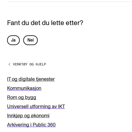
Fant du det du lette etter?
L
Ja
Nei
e
a
VERKTØY OG HJELP
v
e
IT og digitale tjenester
t
Kommunikasjon
h
Rom og bygg
i
Universell utforming av IKT
s
Innkjøp og økonomi
f
Arkivering i Public 360
i