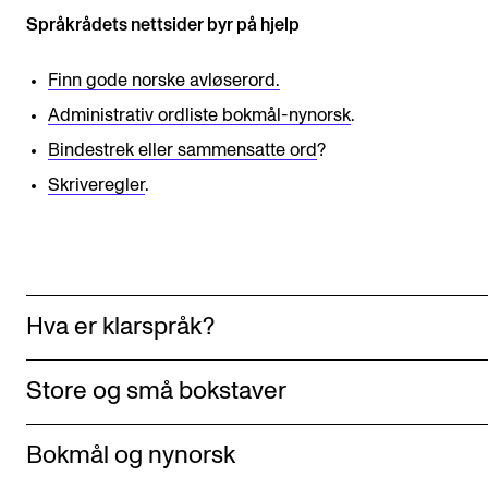
Språkrådets nettsider byr på hjelp
Digitale ressurser for undervisning
Studentenes psykososiale læringsmiljø
Finn gode norske avløserord.
Søknad og opptak
Administrativ ordliste bokmål-nynorsk
.
Bindestrek eller sammensatte ord
?
FORSKNING OG UTVIKLINGSARBEID
Skriveregler
.
Om FoU på NMH
Livet rundt FoU
For ph.d.-programmet i kunstnerisk utviklingsarbeid
Hva er klarspråk?
For ph.d.-programmet i musikkforskning
Forskningsetikk
Store og små bokstaver
Bokmål og nynorsk
KONSERTER OG ARRANGEMENTER