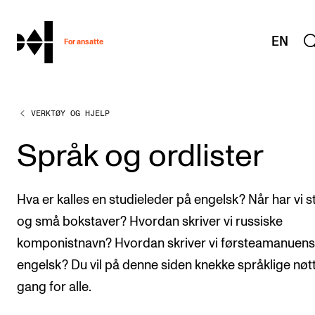
hjem
EN
For ansatte
VERKTØY OG HJELP
MITT ARBEIDSFORHOLD
Arbeidstid og lønn
Språk og ordlister
Reiser og utveksling
Kompetanse og velferd
Hva er kalles en studieleder på engelsk? Når har vi s
Overordnet i mitt arbeid
og små bokstaver? Hvordan skriver vi russiske
komponistnavn? Hvordan skriver vi førsteamanuens
Helse, miljø og sikkerhet
engelsk? Du vil på denne siden knekke språklige nøt
Nyansatt på NMH
gang for alle.
Refusjon av utlegg