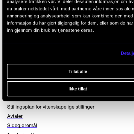
analysere trafikken vår. Vi deler dessuten informasjon om h
du bruker nettstedet vårt, med partnerne våre innen sosiale 
annonsering og analysearbeid, som kan kombinere den med
Fant du det du lette etter?
informasjon du har gjort tilgjengelig for dem, eller som de ha
inn gjennom din bruk av tjenestene deres.
L
Ja
Nei
e
Detalj
a
OVERORDNET I MITT ARBEID PÅ NMH
v
Tillat alle
e
Etiske retningslinjer for undervisning og veiledning ved 
t
IT-reglement
Ikke tillat
h
Mangfold og likestilling
i
Stillingsplan for vitenskapelige stillinger
s
Avtaler
f
Sidegjøremål
i