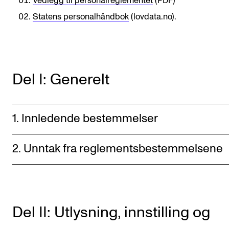
Vedlegg til personalreglementet
(PDF)
Digitale ressurser for undervisning
Statens personalhåndbok
(lovdata.no).
Studentenes psykososiale læringsmiljø
Søknad og opptak
Del I: Generelt
FORSKNING OG UTVIKLINGSARBEID
Om FoU på NMH
1. Innledende bestemmelser
Livet rundt FoU
For ph.d.-programmet i kunstnerisk utviklingsarbeid
2. Unntak fra reglementsbestemmelsene
For ph.d.-programmet i musikkforskning
Forskningsetikk
Del II: Utlysning, innstilling og
KONSERTER OG ARRANGEMENTER