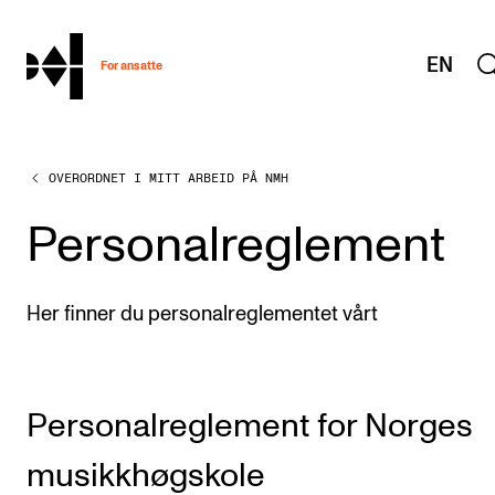
hjem
EN
For ansatte
OVERORDNET I MITT ARBEID PÅ NMH
MITT ARBEIDSFORHOLD
Arbeidstid og lønn
Personalreglement
Reiser og utveksling
Kompetanse og velferd
Her finner du personalreglementet vårt
Overordnet i mitt arbeid
Helse, miljø og sikkerhet
Personalreglement for Norges
Nyansatt på NMH
Refusjon av utlegg
musikkhøgskole