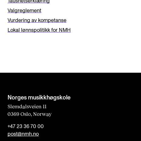
Taushetserklæring
e
Valgreglement
l
Vurdering av kompetanse
d
Lokal lønnspolitikk for NMH
b
l
a
n
k
Norges musikk­høgskole
Slemdalsveien 11
0369 Oslo, Norway
+47 23 36 70 00
post@nmh.no