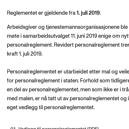
VERKTØY OG HJELP
Reglementet er gjeldende fra
1. juli 2019
.
IT og digitale tjenester
Arbeidsgiver og tjenestemannsorganisasjonene ble 
Canvas
møte i samarbeidsutvalget 11. juni 2019 enige om nyt
Innkjøp og økonomi
personalreglement. Revidert personalreglement trer
Kommunikasjon
kraft 1. juli 2019.
Rom og bygg
Personalreglementet er utarbeidet etter mal og veil
Alle hjelpesider
for personalreglement i staten. Forhold som tidliger
en del av personalreglementet, men som ikke er i tr
UNDERVISNING OG STUDENTSTØTTE
med malen, er nå tatt ut av personalreglementet og in
Eksamen og vitnemål
eget vedlegg til personalreglementet.
Timeplaner og undervisning
Utvikling av studieplaner og kurs