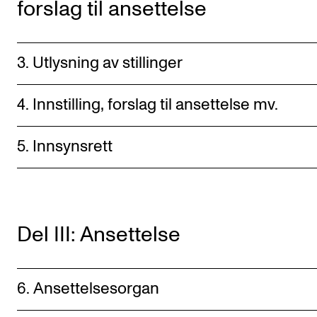
forslag til ansettelse
Arrangementer for ansatte
Gjennomføre konserter og arrangementer
Markedsføring, program og plakat
3. Utlysning av stillinger
Låne utstyr – lyd, lys og video
4. Innstilling, forslag til ansettelse mv.
Konsertopptak
5. Innsynsrett
ORGANISASJON
Aktuelle saker
Organisering av NMH
Del III: Ansettelse
Biblioteket
Utvalg og komitéer
Strategier, planer og rapporter
6. Ansettelsesorgan
Hvem gjør hva i administrasjonen