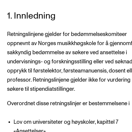
VERKTØY OG HJELP
1. Innledning
IT og digitale tjenester
Canvas
Retningslinjene gjelder for bedømmelseskomiteer
oppnevnt av Norges musikkhøgskole for å gjennom
Innkjøp og økonomi
sakkyndig bedømmelse av søkere ved ansettelse i
Kommunikasjon
undervisnings- og forskningsstilling eller ved søkn
Rom og bygg
opprykk til førstelektor, førsteamanuensis, dosent el
Alle hjelpesider
professor. Retningslinjene gjelder ikke for vurdering
søkere til stipendiatstillinger.
UNDERVISNING OG STUDENTSTØTTE
Overordnet disse retningslinjer er bestemmelsene i
Eksamen og vitnemål
Timeplaner og undervisning
Lov om universiteter og høyskoler, kapittel 7
Utvikling av studieplaner og kurs
«Ansettelser»