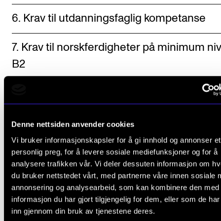
6. Krav til utdanningsfaglig kompetanse
7. Krav til norskferdigheter på minimum ni
B2
Denne nettsiden anvender cookies
Vi bruker informasjonskapsler for å gi innhold og annonser et
personlig preg, for å levere sosiale mediefunksjoner og for å
Fant du det du lette etter?
analysere trafikken vår. Vi deler dessuten informasjon om h
du bruker nettstedet vårt, med partnerne våre innen sosiale 
L
Ja
Nei
annonsering og analysearbeid, som kan kombinere den med
e
informasjon du har gjort tilgjengelig for dem, eller som de ha
inn gjennom din bruk av tjenestene deres.
a