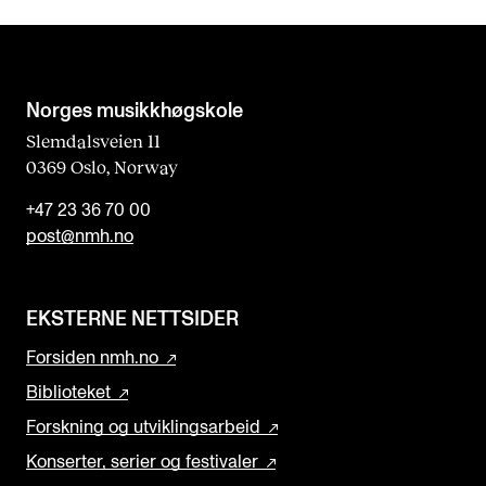
n
k
Norges musikk­høgskole
Slemdalsveien 11
0369 Oslo, Norway
+47 23 36 70 00
post@nmh.no
EKSTERNE NETTSIDER
Forsiden nmh.no
Biblioteket
Forskning og utviklingsarbeid
Konserter, serier og festivaler