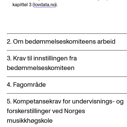
Arrangementer for ansatte
kapittel 3 (
lovdata.no
).
Gjennomføre konserter og arrangementer
Markedsføring, program og plakat
Låne utstyr – lyd, lys og video
2. Om bedømmelseskomiteens arbeid
Konsertopptak
3. Krav til innstillingen fra
ORGANISASJON
bedømmelseskomiteen
Aktuelle saker
Organisering av NMH
4. Fagområde
Biblioteket
5. Kompetansekrav for undervisnings- og
Utvalg og komitéer
forskerstillinger ved Norges
Strategier, planer og rapporter
musikkhøgskole
Hvem gjør hva i administrasjonen