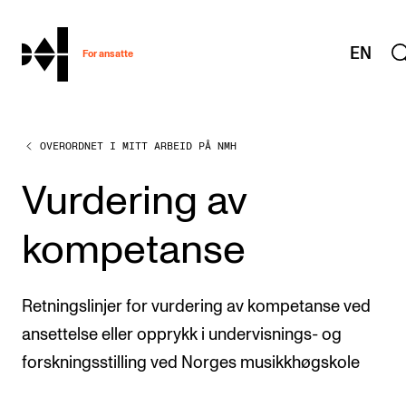
hjem
EN
For ansatte
OVERORDNET I MITT ARBEID PÅ NMH
MITT ARBEIDSFORHOLD
Arbeidstid og lønn
Vurdering av
Reiser og utveksling
kompetanse
Kompetanse og velferd
Overordnet i mitt arbeid
Retningslinjer for vurdering av kompetanse ved
Helse, miljø og sikkerhet
ansettelse eller opprykk i undervisnings- og
Nyansatt på NMH
forskningsstilling ved Norges musikkhøgskole
Refusjon av utlegg