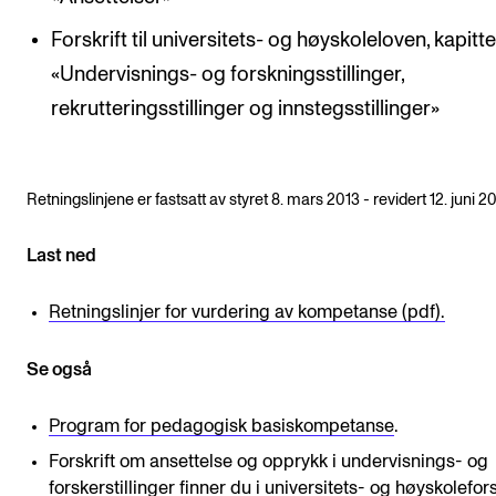
Digitale ressurser for undervisning
Forskrift til universitets- og høyskoleloven, kapitte
Studentenes psykososiale læringsmiljø
«Undervisnings- og forskningsstillinger,
Søknad og opptak
rekrutteringsstillinger og innstegsstillinger»
FORSKNING OG UTVIKLINGSARBEID
Retningslinjene er fastsatt av styret 8. mars 2013 - revidert 12. juni 2
Om FoU på NMH
Last ned
Livet rundt FoU
For ph.d.-programmet i kunstnerisk utviklingsarbeid
Retningslinjer for vurdering av kompetanse (pdf).
For ph.d.-programmet i musikkforskning
Se også
Forskningsetikk
Program for pedagogisk basiskompetanse
.
Forskrift om ansettelse og opprykk i undervisnings- og
KONSERTER OG ARRANGEMENTER
forskerstillinger finner du i universitets- og høyskolefors