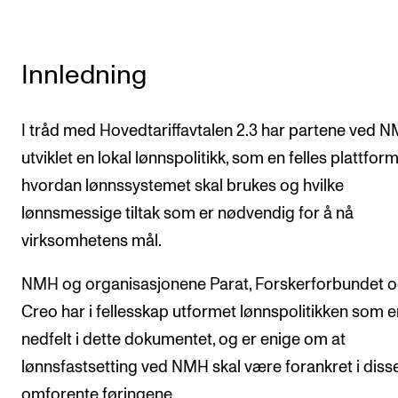
VERKTØY OG HJELP
Innledning
IT og digitale tjenester
Canvas
I tråd med Hovedtariffavtalen 2.3 har partene ved 
Innkjøp og økonomi
utviklet en lokal lønnspolitikk, som en felles plattform
Kommunikasjon
hvordan lønnssystemet skal brukes og hvilke
Rom og bygg
lønnsmessige tiltak som er nødvendig for å nå
Alle hjelpesider
virksomhetens mål.
NMH og organisasjonene Parat, Forskerforbundet 
UNDERVISNING OG STUDENTSTØTTE
Creo har i fellesskap utformet lønnspolitikken som e
Eksamen og vitnemål
nedfelt i dette dokumentet, og er enige om at
Timeplaner og undervisning
lønnsfastsetting ved NMH skal være forankret i diss
Utvikling av studieplaner og kurs
omforente føringene.