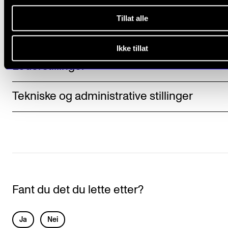
Kunstneriske og vitenskapelige stillinger
Tillat alle
Stipendiatstillinger
Ikke tillat
Lederstillinger
Tekniske og administrative stillinger
Fant du det du lette etter?
L
Ja
Nei