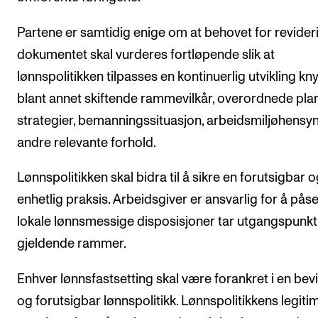
Digitale ressurser for undervisning
Partene er samtidig enige om at behovet for revider
Studentenes psykososiale læringsmiljø
dokumentet skal vurderes fortløpende slik at
Søknad og opptak
lønnspolitikken tilpasses en kontinuerlig utvikling knyt
blant annet skiftende rammevilkår, overordnede pla
FORSKNING OG UTVIKLINGSARBEID
strategier, bemanningssituasjon, arbeidsmiljøhensy
andre relevante forhold.
Om FoU på NMH
Livet rundt FoU
Lønnspolitikken skal bidra til å sikre en forutsigbar 
For ph.d.-programmet i kunstnerisk utviklingsarbeid
enhetlig praksis. Arbeidsgiver er ansvarlig for å påse
lokale lønnsmessige disposisjoner tar utgangspunkt 
For ph.d.-programmet i musikkforskning
gjeldende rammer.
Forskningsetikk
Enhver lønnsfastsetting skal være forankret i en bevi
KONSERTER OG ARRANGEMENTER
og forutsigbar lønnspolitikk. Lønnspolitikkens legitim