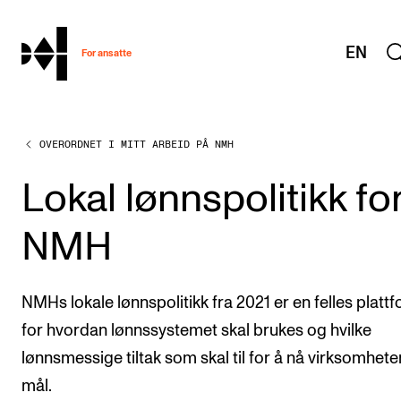
hjem
EN
For ansatte
OVERORDNET I MITT ARBEID PÅ NMH
MITT ARBEIDSFORHOLD
Arbeidstid og lønn
Lokal lønnspolitikk fo
Reiser og utveksling
NMH
Kompetanse og velferd
Overordnet i mitt arbeid
NMHs lokale lønnspolitikk fra 2021 er en felles platt
Helse, miljø og sikkerhet
for hvordan lønnssystemet skal brukes og hvilke
Nyansatt på NMH
lønnsmessige tiltak som skal til for å nå virksomhete
Refusjon av utlegg
mål.