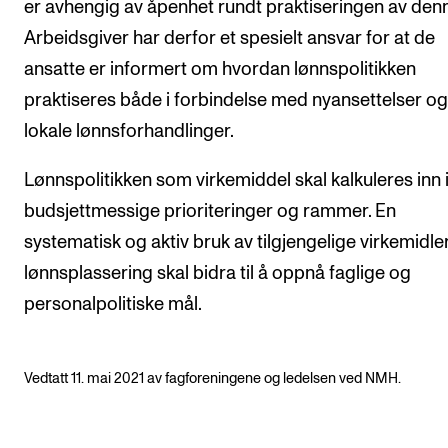
er avhengig av åpenhet rundt praktiseringen av den
Arrangementer for ansatte
Arbeidsgiver har derfor et spesielt ansvar for at de
Gjennomføre konserter og arrangementer
ansatte er informert om hvordan lønnspolitikken
Markedsføring, program og plakat
praktiseres både i forbindelse med nyansettelser o
Låne utstyr – lyd, lys og video
lokale lønnsforhandlinger.
Konsertopptak
Lønnspolitikken som virkemiddel skal kalkuleres inn 
budsjettmessige prioriteringer og rammer. En
ORGANISASJON
systematisk og aktiv bruk av tilgjengelige virkemidler
Aktuelle saker
lønnsplassering skal bidra til å oppnå faglige og
Organisering av NMH
personalpolitiske mål.
Biblioteket
Utvalg og komitéer
Vedtatt 11. mai 2021 av fagforeningene og ledelsen ved NMH.
Strategier, planer og rapporter
Hvem gjør hva i administrasjonen