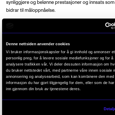
synliggjøre og belønne prestasjoner og innsats som
bidrar til måloppnåelse.
Lønnsopprykk i lokale lønnsforhandlinger skjer i
utgangspunktet ut fra en vurdering av individuelle
prestasjoner og bidrag til kollektiv resultatoppnåels
Denne nettsiden anvender cookies
Strukturelle og gruppevise hensyn, behov for å rett
Vi bruker informasjonskapsler for å gi innhold og annonser et
personlig preg, for å levere sosiale mediefunksjoner og for å
urimelige og utilsiktede lønnsmessige forskjeller og
analysere trafikken vår. Vi deler dessuten informasjon om h
relevante begrunnelser skal også inngå i vurderinge
du bruker nettstedet vårt, med partnerne våre innen sosiale 
annonsering og analysearbeid, som kan kombinere den med
Det skal aktivt arbeides for å forhindre lønnsforskjel
informasjon du har gjort tilgjengelig for dem, eller som de ha
betinget av kjønn, alder og etnisitet.
inn gjennom din bruk av tjenestene deres.
Detalj