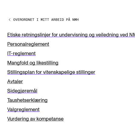
e
a
OVERORDNET I MITT ARBEID PÅ NMH
v
e
Etiske retningslinjer for undervisning og veiledning ved 
t
Personalreglement
h
IT-reglement
i
Mangfold og likestilling
s
Stillingsplan for vitenskapelige stillinger
f
Avtaler
i
Sidegjøremål
e
Taushetserklæring
l
Valgreglement
d
Vurdering av kompetanse
b
l