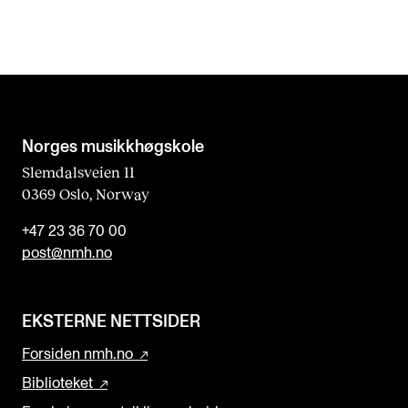
a
n
k
Norges musikk­høgskole
Slemdalsveien 11
0369 Oslo, Norway
+47 23 36 70 00
post@nmh.no
EKSTERNE NETTSIDER
Forsiden nmh.no
Biblioteket