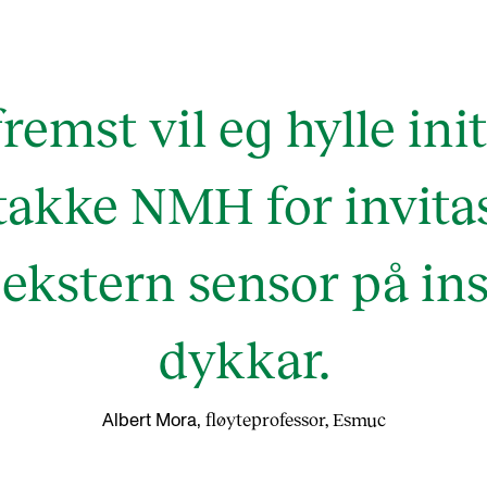
remst vil eg hylle ini
takke NMH for invitas
ekstern sensor på in
dykkar.
fløyteprofessor, Esmuc
Albert Mora,