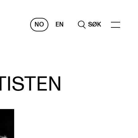
NO
EN
SØK
NDERVISNING OG
TUDENTSTØTTE
TISTEN
samen og vitnemål
meplaner og undervisning
ikling av studieplaner og kurs
gitale ressurser for undervisning
udentenes psykososiale læringsmiljø