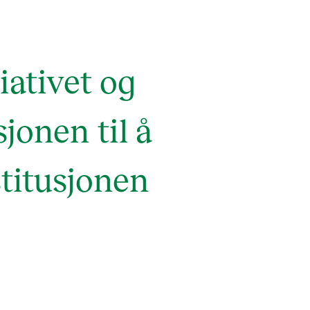
tiativet og
jonen til å
stitusjonen