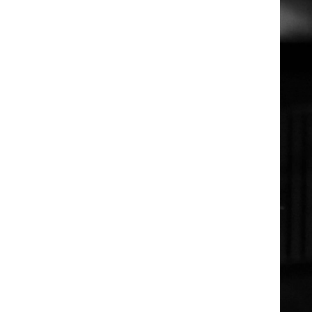
Nyansatt på NMH
Refusjon av utlegg
FORSKNING OG
UTVIKLINGSARBEID
Om FoU på NMH
Livet rundt FoU
For ph.d.-programmet i kunstnerisk
utviklingsarbeid
For ph.d.-programmet i musikkforsknin
Forskningsetikk