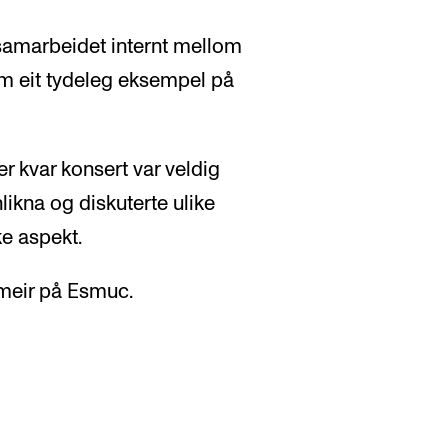
samarbeidet internt mellom
m eit tydeleg eksempel på
r kvar konsert var veldig
nlikna og diskuterte ulike
e aspekt.
 meir på Esmuc.