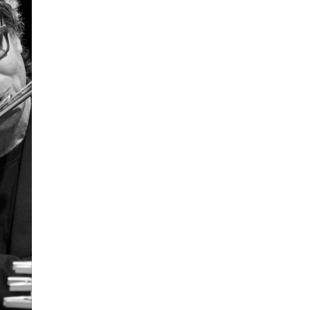
knad og opptak
RGANISASJON
tuelle saker
ganisering av NMH
lioteket
valg og komitéer
rategier, planer og rapporter
em gjør hva i administrasjonen