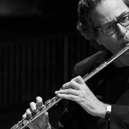
Alle hjelpesider
Sø
KONSERTER OG ARRANGEMENTER
O
Arrangementer for ansatte
Ak
Gjennomføre konserter og arrangementer
Or
Markedsføring, program og plakat
Bib
Låne utstyr – lyd, lys og video
Ut
Konsertopptak
St
g
Hv