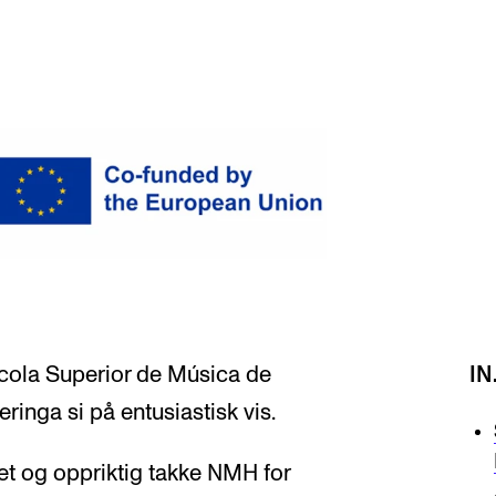
scola Superior de Música de
IN
ringa si på entusiastisk vis.
ivet og oppriktig takke NMH for