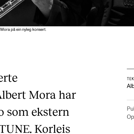
 Mora på ein nyleg konsert.
erte
TEK
Al
Albert Mora har
lo som ekstern
Pub
Opp
TUNE. Korleis