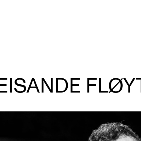
VERKTØY OG HJELP
U
S
EISANDE FLØY
IT og digitale tjenester
Ek
Canvas
Ti
Innkjøp og økonomi
Utv
Kommunikasjon
Di
Rom og bygg
St