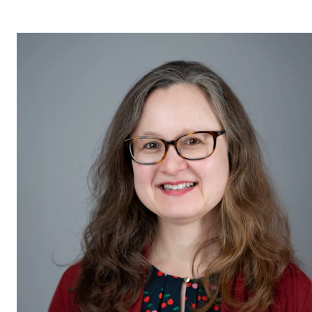
Digitale ressurser for undervisning
Studentenes psykososiale læringsmiljø
Søknad og opptak
FORSKNING OG UTVIKLINGSARBEID
Om FoU på NMH
Livet rundt FoU
For ph.d.-programmet i kunstnerisk utviklingsarbeid
For ph.d.-programmet i musikkforskning
Forskningsetikk
KONSERTER OG ARRANGEMENTER