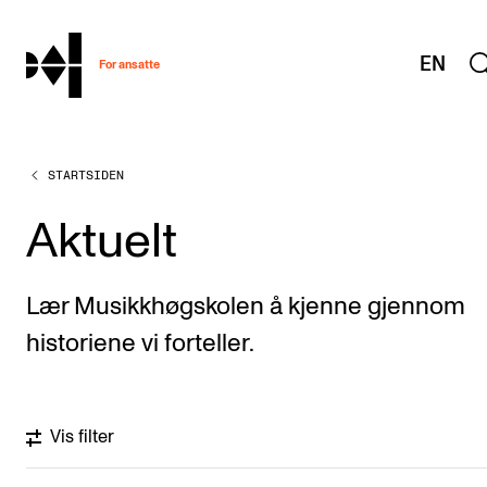
hjem
EN
For ansatte
STARTSIDEN
MITT ARBEIDSFORHOLD
Arbeidstid og lønn
Aktuelt
Reiser og utveksling
Kompetanse og velferd
Lær Musikkhøgskolen å kjenne gjennom
Overordnet i mitt arbeid
historiene vi forteller.
Helse, miljø og sikkerhet
Nyansatt på NMH
Vis filter
Refusjon av utlegg