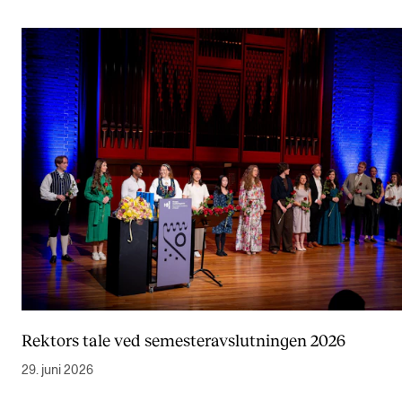
VERKTØY OG HJELP
IT og digitale tjenester
Canvas
Innkjøp og økonomi
Kommunikasjon
Rom og bygg
Alle hjelpesider
UNDERVISNING OG STUDENTSTØTTE
Eksamen og vitnemål
Rektors tale ved semesteravslutningen 2026
Timeplaner og undervisning
29. juni 2026
Utvikling av studieplaner og kurs