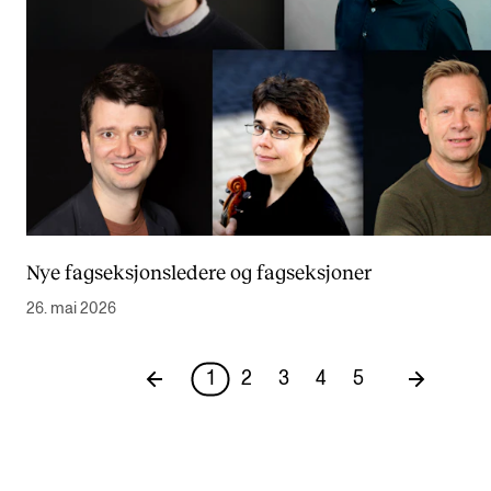
Nye fagseksjonsledere og fagseksjoner
26. mai 2026
1
2
3
4
5