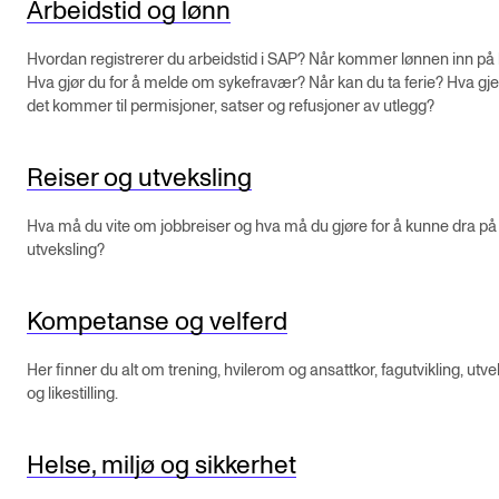
Arbeidstid og lønn
VERKTØY OG HJELP
Hvordan registrerer du arbeidstid i SAP? Når kommer lønnen inn på
Hva gjør du for å melde om sykefravær? Når kan du ta ferie? Hva gje
IT og digitale tjenester
det kommer til permisjoner, satser og refusjoner av utlegg?
Canvas
Innkjøp og økonomi
Reiser og utveksling
Kommunikasjon
Hva må du vite om jobbreiser og hva må du gjøre for å kunne dra på
Rom og bygg
utveksling?
Alle hjelpesider
Kompetanse og velferd
UNDERVISNING OG STUDENTSTØTTE
Her finner du alt om trening, hvilerom og ansattkor, fagutvikling, utve
og likestilling.
Eksamen og vitnemål
Timeplaner og undervisning
Helse, miljø og sikkerhet
Utvikling av studieplaner og kurs