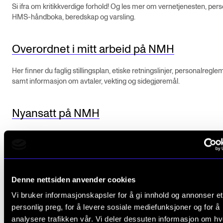
Si ifra om kritikkverdige forhold! Og les mer om vernetjenesten, per
Digitale ressurser for undervisning
HMS-håndboka, beredskap og varsling.
Studentenes psykososiale læringsmiljø
Overordnet i mitt arbeid på NMH
Søknad og opptak
Her finner du faglig stillingsplan, etiske retningslinjer, personalregle
samt informasjon om avtaler, vekting og sidegjøremål.
FORSKNING OG UTVIKLINGSARBEID
Om FoU på NMH
Nyansatt på NMH
Livet rundt FoU
Velkommen til Norges musikkhøgskole. Her finner du nyttig informa
For ph.d.-programmet i kunstnerisk utviklingsarbeid
tips som vi håper vil gi deg et lite innblikk i Musikkhøgskolen som
For ph.d.-programmet i musikkforskning
arbeidsplass.
Forskningsetikk
Denne nettsiden anvender cookies
Vi bruker informasjonskapsler for å gi innhold og annonser et
personlig preg, for å levere sosiale mediefunksjoner og for å
KONSERTER OG ARRANGEMENTER
analysere trafikken vår. Vi deler dessuten informasjon om h