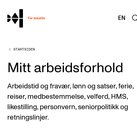
hjem
EN
For ansatte
STARTSIDEN
MITT ARBEIDSFORHOLD
Arbeidstid og lønn
Mitt arbeidsforhold
Reiser og utveksling
Kompetanse og velferd
Arbeidstid og fravær, lønn og satser, ferie,
Overordnet i mitt arbeid
reiser, medbestemmelse, velferd, HMS,
Helse, miljø og sikkerhet
likestilling, personvern, seniorpolitikk og
retningslinjer.
Nyansatt på NMH
Refusjon av utlegg