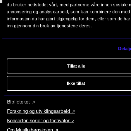
Arrangementer for ansatte
du bruker nettstedet vårt, med partnerne våre innen sosiale 
annonsering og analysearbeid, som kan kombinere den med
Gjennomføre konserter og arrangementer
informasjon du har gjort tilgjengelig for dem, eller som de ha
Markedsføring, program og plakat
inn gjennom din bruk av tjenestene deres.
Norges musikk­høgskole
Låne utstyr – lyd, lys og video
Slemdalsveien 11
0369 Oslo, Norway
Konsertopptak
Detalj
+47 23 36 70 00
post@nmh.no
ORGANISASJON
Tillat alle
Aktuelle saker
EKSTERNE NETTSIDER
Ikke tillat
Organisering av NMH
Forsiden nmh.no
Biblioteket
Biblioteket
Utvalg og komitéer
Forskning og utviklingsarbeid
Strategier, planer og rapporter
Konserter, serier og festivaler
Hvem gjør hva i administrasjonen
Om Musikkhøgskolen