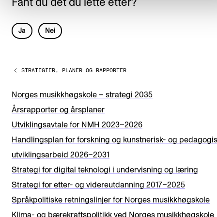
Fant du det du lette etter?
L
Ja
Nei
e
a
STRATEGIER, PLANER OG RAPPORTER
v
e
Norges musikkhøgskole – strategi 2035
t
Årsrapporter og årsplaner
h
Utviklingsavtale for NMH 2023–2026
i
Handlingsplan for forskning og kunstnerisk- og pedagogi
s
utviklingsarbeid 2026–2031
f
Strategi for digital teknologi i undervisning og læring
i
Strategi for etter- og videreutdanning 2017–2025
e
Språkpolitiske retningslinjer for Norges musikkhøgskole
l
Klima- og bærekraftspolitikk ved Norges musikkhøgskole