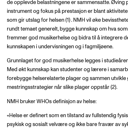
de opplevde belastningene er sammensatte. Øving 
Digitale ressurser for undervisning
instrument og fokus på prestasjon er blant aktivitet
Studentenes psykososiale læringsmiljø
som gir utslag for helsen (1) . NMH vil øke bevissthet
Søknad og opptak
rundt temaet generelt, bygge kunnskap om hva som
fremmer god musikerhelse og bidra til å integrere 
kunnskapen i undervisningen og i fagmiljøene.
FORSKNING OG UTVIKLINGSARBEID
Om FoU på NMH
Grunnlaget for god musikerhelse legges i studieåren
Livet rundt FoU
Med økt kunnskap kan studenter og lærere i samarb
forebygge helserelaterte plager og sammen utvikle
For ph.d.-programmet i kunstnerisk utviklingsarbeid
mestringsstrategier når slike plager oppstår (2).
For ph.d.-programmet i musikkforskning
Forskningsetikk
NMH bruker WHOs definisjon av helse:
«Helse er definert som en tilstand av fullstendig fysis
KONSERTER OG ARRANGEMENTER
psykisk og sosialt velvære og ikke bare fravær av 