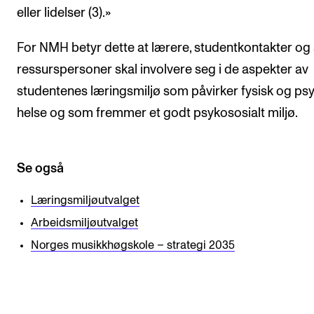
Arrangementer for ansatte
eller lidelser (3).»
Gjennomføre konserter og arrangementer
For NMH betyr dette at lærere, studentkontakter og
Markedsføring, program og plakat
ressurspersoner skal involvere seg i de aspekter av
Låne utstyr – lyd, lys og video
studentenes læringsmiljø som påvirker fysisk og psy
Konsertopptak
helse og som fremmer et godt psykososialt miljø.
ORGANISASJON
Se også
Aktuelle saker
Læringsmiljøutvalget
Organisering av NMH
Arbeidsmiljøutvalget
Biblioteket
Norges musikkhøgskole – strategi 2035
Utvalg og komitéer
Strategier, planer og rapporter
Hvem gjør hva i administrasjonen