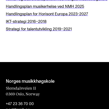
d
Handlingsplan musikerhelse ved NMH 2025
b
Handlingsplan for Horisont Europa 2023-2027
l
IKT-strategi 2016–2018
a
Strategi for talentutvikling 2019–2021
n
k
Norges musikk­høgskole
Slemdalsveien 11
0369 Oslo, Norway
+47 23 36 70 00