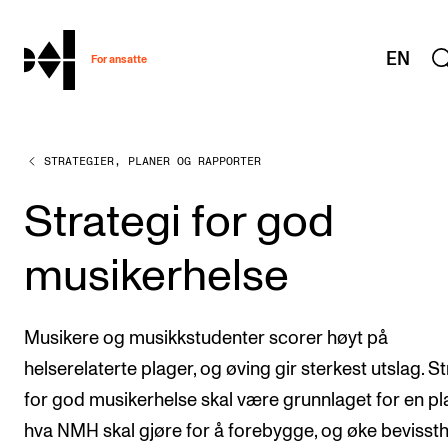
hjem
EN
For ansatte
STRATEGIER, PLANER OG RAPPORTER
MITT ARBEIDSFORHOLD
Arbeidstid og lønn
Strategi for god
Reiser og utveksling
musikerhelse
Kompetanse og velferd
Overordnet i mitt arbeid
Musikere og musikkstudenter scorer høyt på
Helse, miljø og sikkerhet
helserelaterte plager, og øving gir sterkest utslag. St
Nyansatt på NMH
for god musikerhelse skal være grunnlaget for en pl
Refusjon av utlegg
hva NMH skal gjøre for å forebygge, og øke bevisst