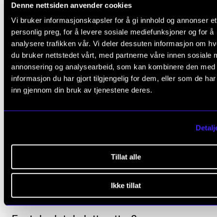
Denne nettsiden anvender cookies
Sørge for kontinuerlig utvikling av de faglige tilb
Vi bruker informasjonskapsler for å gi innhold og annonser et
knyttet til musikerhelse, både for studenter og læ
personlig preg, for å levere sosiale mediefunksjoner og for å
Utvikle ny kunnskap gjennom tverrfaglige FoU-
analysere trafikken vår. Vi deler dessuten informasjon om h
prosjekter og samarbeid med etablerte og releva
du bruker nettstedet vårt, med partnerne våre innen sosiale 
annonsering og analysearbeid, som kan kombinere den med
faginstanser, nasjonalt og internasjonalt.
informasjon du har gjort tilgjengelig for dem, eller som de ha
inn gjennom din bruk av tjenestene deres.
Detalj
Referanser
Tillat alle
Ikke tillat