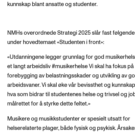
kunnskap blant ansatte og studenter.
VERKTØY OG HJELP
IT og digitale tjenester
NMHs overordnede Strategi 2025 slår fast følgende
Canvas
under hovedtemaet «Studenten i front»:
Innkjøp og økonomi
Kommunikasjon
«Utdanningene legger grunnlag for god musikerhel
et langt arbeidsliv #musikerhelse Vi skal ha fokus på
Rom og bygg
forebygging av belastningsskader og utvikling av g
Alle hjelpesider
arbeidsvaner. Vi skal øke vår bevissthet og kunnska
hva som bidrar til studentenes helse og trivsel og j
UNDERVISNING OG STUDENTSTØTTE
målrettet for å styrke dette feltet.»
Eksamen og vitnemål
Musikere og musikkstudenter er spesielt utsatt for
Timeplaner og undervisning
helserelaterte plager, både fysisk og psykisk. Årsaken
Utvikling av studieplaner og kurs