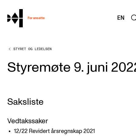
hjem
EN
For ansatte
STYRET OG LEDELSEN
MITT ARBEIDSFORHOLD
Arbeidstid og lønn
Styremøte 9. juni 202
Reiser og utveksling
Kompetanse og velferd
Overordnet i mitt arbeid
Saksliste
Helse, miljø og sikkerhet
Nyansatt på NMH
Vedtakssaker
Refusjon av utlegg
12/22 Revidert årsregnskap 2021