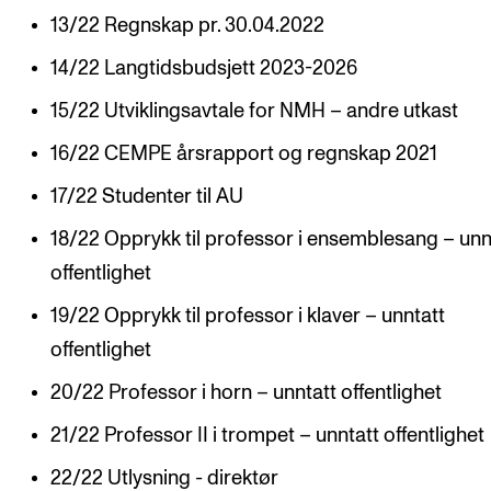
13/22 Regnskap pr. 30.04.2022
VERKTØY OG HJELP
14/22 Langtidsbudsjett 2023-2026
IT og digitale tjenester
15/22 Utviklingsavtale for NMH – andre utkast
Canvas
16/22 CEMPE årsrapport og regnskap 2021
Innkjøp og økonomi
17/22 Studenter til AU
Kommunikasjon
18/22 Opprykk til professor i ensemblesang – unn
Rom og bygg
offentlighet
Alle hjelpesider
19/22 Opprykk til professor i klaver – unntatt
offentlighet
UNDERVISNING OG STUDENTSTØTTE
20/22 Professor i horn – unntatt offentlighet
Eksamen og vitnemål
21/22 Professor II i trompet – unntatt offentlighet
Timeplaner og undervisning
22/22 Utlysning - direktør
Utvikling av studieplaner og kurs