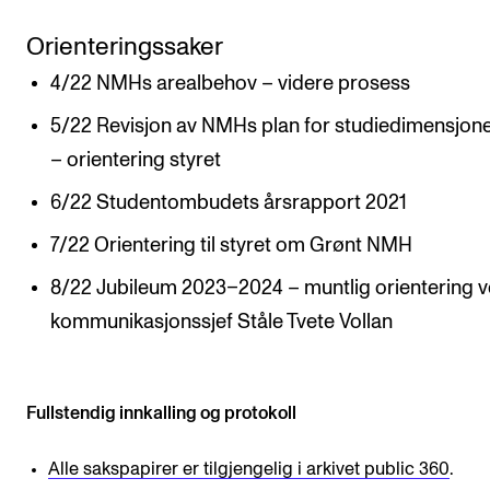
Digitale ressurser for undervisning
Orienteringssaker
Studentenes psykososiale læringsmiljø
4/22 NMHs arealbehov – videre prosess
Søknad og opptak
5/22 Revisjon av NMHs plan for studiedimensjon
– orientering styret
FORSKNING OG UTVIKLINGSARBEID
6/22 Studentombudets årsrapport 2021
Om FoU på NMH
7/22 Orientering til styret om Grønt NMH
Livet rundt FoU
8/22 Jubileum 2023–2024 – muntlig orientering 
For ph.d.-programmet i kunstnerisk utviklingsarbeid
kommunikasjonssjef Ståle Tvete Vollan
For ph.d.-programmet i musikkforskning
Forskningsetikk
Fullstendig innkalling og protokoll
KONSERTER OG ARRANGEMENTER
Alle sakspapirer er tilgjengelig i arkivet public 360
.