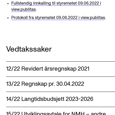
Arrangementer for ansatte
Fullstendig innkalling til styremøtet 09.06.2022 i
view.publitas
.
Gjennomføre konserter og arrangementer
Protokoll fra styremøtet 09.06.2022 i view.publitas
.
Markedsføring, program og plakat
Låne utstyr – lyd, lys og video
Konsertopptak
Vedtakssaker
ORGANISASJON
Aktuelle saker
12/22 Revidert årsregnskap 2021
Organisering av NMH
13/22 Regnskap pr. 30.04.2022
Biblioteket
Utvalg og komitéer
14/22 Langtidsbudsjett 2023-2026
Strategier, planer og rapporter
Hvem gjør hva i administrasjonen
15/22 Utviklingsavtale for NMH – andre