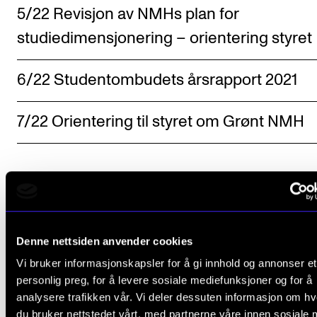
5/22 Revisjon av NMHs plan for
studiedimensjonering – orientering styret
6/22 Studentombudets årsrapport 2021
7/22 Orientering til styret om Grønt NMH
Denne nettsiden anvender cookies
Fant du det du lette etter?
Vi bruker informasjonskapsler for å gi innhold og annonser et
personlig preg, for å levere sosiale mediefunksjoner og for å
L
Ja
Nei
analysere trafikken vår. Vi deler dessuten informasjon om h
e
du bruker nettstedet vårt, med partnerne våre innen sosiale 