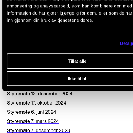
annonsering og analysearbeid, som kan kombinere den med
a
informasjon du har gjort tilgjengelig for dem, eller som de ha
STYRET OG LEDELSEN
v
inn gjennom din bruk av tjenestene deres.
e
Styremøte 11. juni 2026
t
Styremøte 5. mars 2026
Detalj
h
Styremøte 11. desember 2025
i
Styremøte 16. oktober 2025
Tillat alle
s
Ekstra styremøte 3. juli 2025
f
Styremøte 12. juni 2025
Ikke tillat
i
Styremøte 6. mars 2025
e
Styremøte 12. desember 2024
l
Styremøte 17. oktober 2024
d
Styremøte 6. juni 2024
b
Styremøte 7. mars 2024
l
Styremøte 7. desember 2023