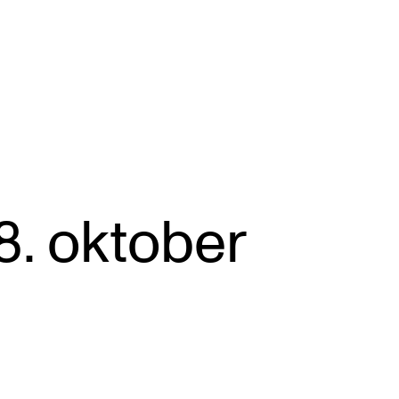
VERKTØY OG HJELP
U
S
8. oktober
IT og digitale tjenester
Ek
Canvas
Ti
Innkjøp og økonomi
Utv
Kommunikasjon
Di
Rom og bygg
St