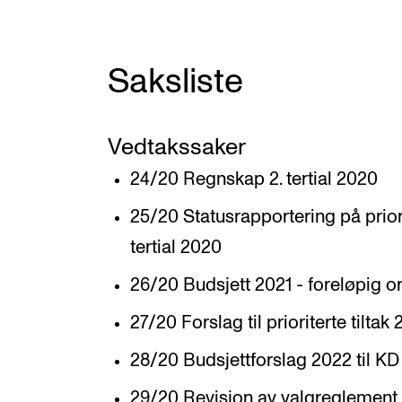
Nyansatt på NMH
Refusjon av utlegg
Saksliste
FORSKNING OG
Vedtakssaker
UTVIKLINGSARBEID
24/20 Regnskap 2. tertial 2020
Om FoU på NMH
25/20 Statusrapportering på priorit
Livet rundt FoU
tertial 2020
For ph.d.-programmet i kunstnerisk
26/20 Budsjett 2021 - foreløpig or
utviklingsarbeid
27/20 Forslag til prioriterte tiltak 
For ph.d.-programmet i musikkforsknin
28/20 Budsjettforslag 2022 til KD
Forskningsetikk
29/20 Revisjon av valgreglement