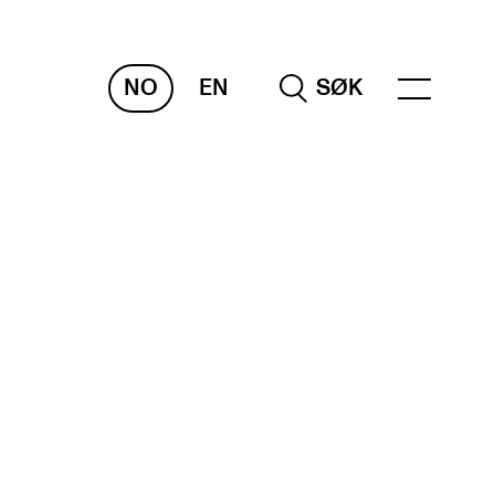
NO
EN
SØK
NDERVISNING OG
TUDENTSTØTTE
samen og vitnemål
meplaner og undervisning
ikling av studieplaner og kurs
gitale ressurser for undervisning
udentenes psykososiale læringsmiljø