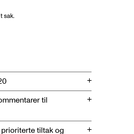
t sak.
20
ommentarer til
rioriterte tiltak og