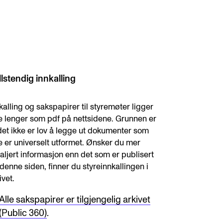
knad og opptak
RGANISASJON
lstendig innkalling
tuelle saker
kalling og sakspapirer til styremøter ligger
e lenger som pdf på nettsidene. Grunnen er
ganisering av NMH
det ikke er lov å legge ut dokumenter som
lioteket
e er universelt utformet. Ønsker du mer
aljert informasjon enn det som er publisert
valg og komitéer
denne siden, finner du styreinnkallingen i
rategier, planer og rapporter
ivet.
em gjør hva i administrasjonen
Alle sakspapirer er tilgjengelig arkivet
(Public 360)
.