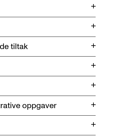
e tiltak
strative oppgaver