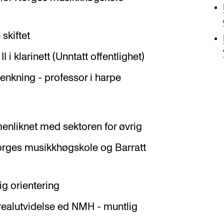
skiftet
I i klarinett (Unntatt offentlighet)
enkning - professor i harpe
liknet med sektoren for øvrig
orges musikkhøgskole og Barratt
ig orientering
realutvidelse ed NMH - muntlig