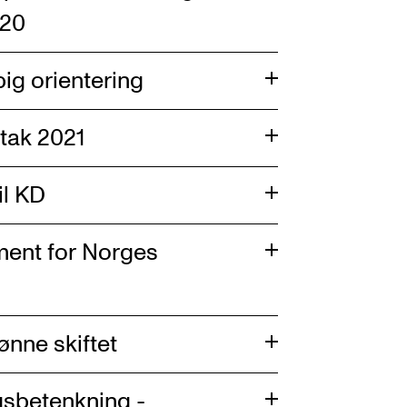
020
ig orientering
iltak 2021
il KD
ment for Norges
ønne skiftet
gsbetenkning -