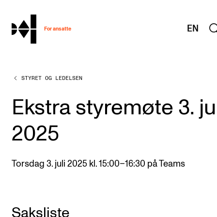
hjem
EN
For ansatte
STYRET OG LEDELSEN
MITT ARBEIDSFORHOLD
Arbeidstid og lønn
Ekstra styremøte 3. jul
Reiser og utveksling
2025
Kompetanse og velferd
Overordnet i mitt arbeid
Torsdag 3. juli 2025 kl. 15:00–16:30 på Teams
Helse, miljø og sikkerhet
Nyansatt på NMH
Refusjon av utlegg
Saksliste