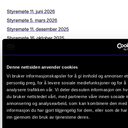
v
e
Styremøte 11. juni 2026
t
Styremøte 5. mars 2026
h
Styremøte 11. desember 2025
i
Styremøte 16. oktober 2025
s
Styremøte 12. juni 2025
f
Styremøte 6. mars 2025
i
Styremøte 12. desember 2024
Denne nettsiden anvender cookies
e
Styremøte 17. oktober 2024
Vi bruker informasjonskapsler for å gi innhold og annonser et
l
Styremøte 6. juni 2024
personlig preg, for å levere sosiale mediefunksjoner og for å
d
analysere trafikken vår. Vi deler dessuten informasjon om h
Styremøte 7. mars 2024
du bruker nettstedet vårt, med partnerne våre innen sosiale 
b
Styremøte 7. desember 2023
annonsering og analysearbeid, som kan kombinere den med
l
Styremøte 12. oktober 2023
informasjon du har gjort tilgjengelig for dem, eller som de ha
a
inn gjennom din bruk av tjenestene deres.
Styremøte 8. juni 2023
n
Styremøte 9. mars 2023