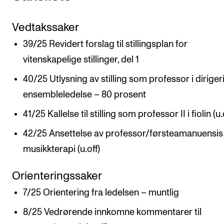
VERKTØY OG HJELP
Vedtakssaker
IT og digitale tjenester
39/25 Revidert forslag til stillingsplan for
Canvas
vitenskapelige stillinger, del 1
Innkjøp og økonomi
40/25 Utlysning av stilling som professor i diriger
Kommunikasjon
ensembleledelse – 80 prosent
Rom og bygg
41/25 Kallelse til stilling som professor II i fiolin (u.
Alle hjelpesider
42/25 Ansettelse av professor/førsteamanuensis 
musikkterapi (u.off)
UNDERVISNING OG STUDENTSTØTTE
Orienteringssaker
Eksamen og vitnemål
7/25 Orientering fra ledelsen – muntlig
Timeplaner og undervisning
8/25 Vedrørende innkomne kommentarer til
Utvikling av studieplaner og kurs