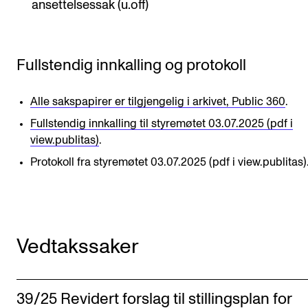
ansettelsessak (u.off)
Digitale ressurser for undervisning
Studentenes psykososiale læringsmiljø
Fullstendig innkalling og protokoll
Søknad og opptak
Alle sakspapirer er tilgjengelig i arkivet, Public 360
.
FORSKNING OG UTVIKLINGSARBEID
Fullstendig innkalling til styremøtet 03.07.2025 (pdf i
Om FoU på NMH
view.publitas)
.
Protokoll fra styremøtet 03.07.2025 (pdf i view.publitas)
Livet rundt FoU
For ph.d.-programmet i kunstnerisk utviklingsarbeid
For ph.d.-programmet i musikkforskning
Forskningsetikk
Vedtakssaker
KONSERTER OG ARRANGEMENTER
39/25 Revidert forslag til stillingsplan for