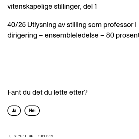
Arrangementer for ansatte
vitenskapelige stillinger, del 1
Gjennomføre konserter og arrangementer
40/25 Utlysning av stilling som professor i
Markedsføring, program og plakat
dirigering – ensembleledelse – 80 prosen
Låne utstyr – lyd, lys og video
Konsertopptak
ORGANISASJON
Aktuelle saker
Organisering av NMH
Fant du det du lette etter?
Biblioteket
L
Ja
Nei
Utvalg og komitéer
e
Strategier, planer og rapporter
a
Hvem gjør hva i administrasjonen
STYRET OG LEDELSEN