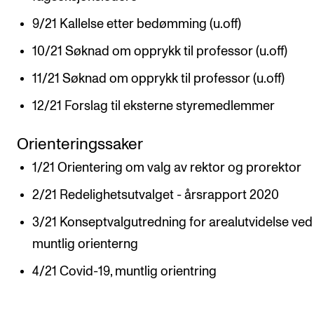
Digitale ressurser for undervisning
9/21 Kallelse etter bedømming (u.off)
Studentenes psykososiale læringsmiljø
10/21 Søknad om opprykk til professor (u.off)
Søknad og opptak
11/21 Søknad om opprykk til professor (u.off)
12/21 Forslag til eksterne styremedlemmer
FORSKNING OG UTVIKLINGSARBEID
Orienteringssaker
Om FoU på NMH
1/21 Orientering om valg av rektor og prorektor
Livet rundt FoU
For ph.d.-programmet i kunstnerisk utviklingsarbeid
2/21 Redelighetsutvalget - årsrapport 2020
For ph.d.-programmet i musikkforskning
3/21 Konseptvalgutredning for arealutvidelse ve
muntlig orienterng
Forskningsetikk
4/21 Covid-19, muntlig orientring
KONSERTER OG ARRANGEMENTER