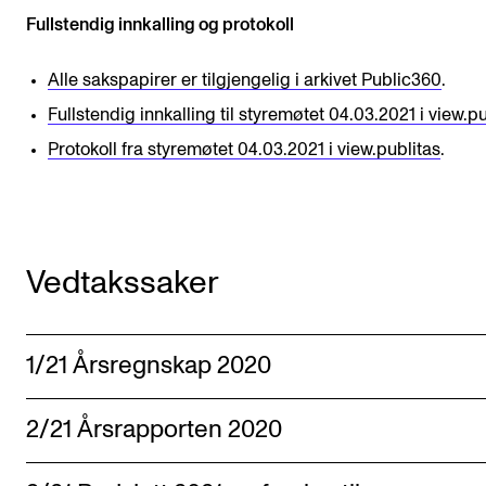
Arrangementer for ansatte
Fullstendig innkalling og protokoll
Gjennomføre konserter og arrangementer
Alle sakspapirer er tilgjengelig i arkivet Public360
.
Markedsføring, program og plakat
Fullstendig innkalling til styremøtet 04.03.2021 i view.pu
Låne utstyr – lyd, lys og video
Protokoll fra styremøtet 04.03.2021 i view.publitas
.
Konsertopptak
ORGANISASJON
Vedtakssaker
Aktuelle saker
Organisering av NMH
Biblioteket
1/21 Årsregnskap 2020
Utvalg og komitéer
2/21 Årsrapporten 2020
Strategier, planer og rapporter
Hvem gjør hva i administrasjonen