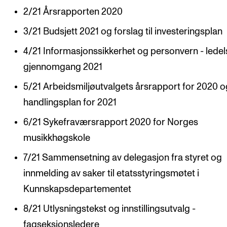
2/21 Årsrapporten 2020
VERKTØY OG HJELP
3/21 Budsjett 2021 og forslag til investeringsplan
IT og digitale tjenester
4/21 Informasjonssikkerhet og personvern - lede
Canvas
gjennomgang 2021
Innkjøp og økonomi
5/21 Arbeidsmiljøutvalgets årsrapport for 2020 o
Kommunikasjon
handlingsplan for 2021
Rom og bygg
6/21 Sykefraværsrapport 2020 for Norges
Alle hjelpesider
musikkhøgskole
7/21 Sammensetning av delegasjon fra styret og
UNDERVISNING OG STUDENTSTØTTE
innmelding av saker til etatsstyringsmøtet i
Eksamen og vitnemål
Kunnskapsdepartementet
Timeplaner og undervisning
8/21 Utlysningstekst og innstillingsutvalg -
Utvikling av studieplaner og kurs
fagseksjonsledere