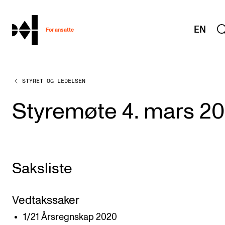
hjem
EN
For ansatte
STYRET OG LEDELSEN
MITT ARBEIDSFORHOLD
Arbeidstid og lønn
Styremøte 4. mars 20
Reiser og utveksling
Kompetanse og velferd
Overordnet i mitt arbeid
Saksliste
Helse, miljø og sikkerhet
Nyansatt på NMH
Vedtakssaker
Refusjon av utlegg
1/21 Årsregnskap 2020