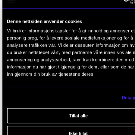
2/21 Redelighetsutvalget - årsrapport 202
Denne nettsiden anvender cookies
Vi bruker informasjonskapsler for å gi innhold og annonser et
personlig preg, for å levere sosiale mediefunksjoner og for å
analysere trafikken vår. Vi deler dessuten informasjon om h
du bruker nettstedet vårt, med partnerne våre innen sosiale 
annonsering og analysearbeid, som kan kombinere den med
Fant du det du lette etter?
informasjon du har gjort tilgjengelig for dem, eller som de ha
inn gjennom din bruk av tjenestene deres.
L
Ja
Nei
e
Detalj
a
STYRET OG LEDELSEN
v
Tillat alle
e
Styremøte 11. juni 2026
t
Styremøte 5. mars 2026
Ikke tillat