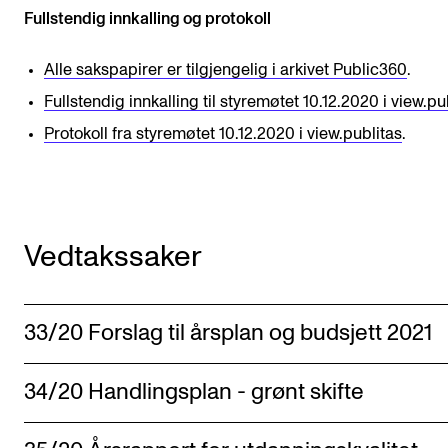
Fullstendig innkalling og protokoll
Digitale ressurser for undervisning
Studentenes psykososiale læringsmiljø
Alle sakspapirer er tilgjengelig i arkivet Public360
.
Søknad og opptak
Fullstendig innkalling til styremøtet 10.12.2020 i view.pu
Protokoll fra styremøtet 10.12.2020 i view.publitas
.
FORSKNING OG UTVIKLINGSARBEID
Om FoU på NMH
Livet rundt FoU
Vedtakssaker
For ph.d.-programmet i kunstnerisk utviklingsarbeid
For ph.d.-programmet i musikkforskning
33/20 Forslag til årsplan og budsjett 2021
Forskningsetikk
34/20 Handlingsplan - grønt skifte
KONSERTER OG ARRANGEMENTER