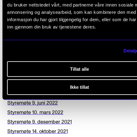
du bruker nettstedet vårt, med partnerne våre innen sosiale 
e
Styremøte 12. desember 2024
annonsering og analysearbeid, som kan kombinere den med
l
Styremøte 17. oktober 2024
informasjon du har gjort tilgjengelig for dem, eller som de ha
d
inn gjennom din bruk av tjenestene deres.
Styremøte 6. juni 2024
b
Styremøte 7. mars 2024
l
Styremøte 7. desember 2023
Detalj
a
Styremøte 12. oktober 2023
n
Styremøte 8. juni 2023
Tillat alle
k
Styremøte 9. mars 2023
Styremøte 8. desember 2022
Ikke tillat
Styremøte 13. oktober 2022
Styremøte 9. juni 2022
Styremøte 10. mars 2022
Styremøte 9. desember 2021
Styremøte 14. oktober 2021