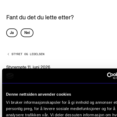
Fant du det du lette etter?
L
Ja
Nei
e
a
STYRET OG LEDELSEN
v
e
Styremøte 11. juni 2026
t
Styremøte 5. mars 2026
h
Styremøte 11. desember 2025
i
Styremøte 16. oktober 2025
Denne nettsiden anvender cookies
s
Ekstra styremøte 3. juli 2025
Vi bruker informasjonskapsler for å gi innhold og annonser et
f
Styremøte 12. juni 2025
personlig preg, for å levere sosiale mediefunksjoner og for å
i
analysere trafikken vår. Vi deler dessuten informasjon om h
Styremøte 6. mars 2025