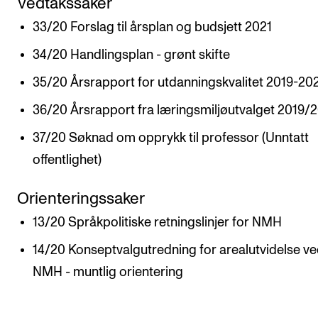
Vedtakssaker
33/20 Forslag til årsplan og budsjett 2021
VERKTØY OG HJELP
34/20 Handlingsplan - grønt skifte
IT og digitale tjenester
Canvas
35/20 Årsrapport for utdanningskvalitet 2019-20
Innkjøp og økonomi
36/20 Årsrapport fra læringsmiljøutvalget 2019/
Kommunikasjon
37/20 Søknad om opprykk til professor (Unntatt
Rom og bygg
offentlighet)
Alle hjelpesider
Orienteringssaker
13/20 Språkpolitiske retningslinjer for NMH
UNDERVISNING OG STUDENTSTØTTE
14/20 Konseptvalgutredning for arealutvidelse v
Eksamen og vitnemål
NMH - muntlig orientering
Timeplaner og undervisning
Utvikling av studieplaner og kurs