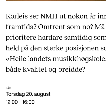
Digitale ressurser for undervisning
Korleis ser NMH ut nokon år inn
Studentenes psykososiale læringsmiljø
Søknad og opptak
framtida? Omtrent som no? Må 
prioritere hardare samtidig som
FORSKNING OG UTVIKLINGSARBEID
held på den sterke posisjonen 
Om FoU på NMH
«Heile landets musikkhøgskole»
Livet rundt FoU
For ph.d.-programmet i kunstnerisk utviklingsarbeid
både kvalitet og breidde?
For ph.d.-programmet i musikkforskning
Forskningsetikk
NÅR
Torsdag 20. august
KONSERTER OG ARRANGEMENTER
12:00
-
16:00