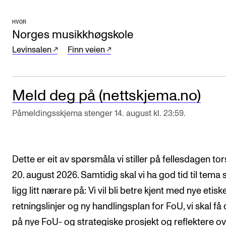
Arrangementer for ansatte
Gjennomføre konserter og arrangementer
HVOR
Norges musikkhøgskole
Markedsføring, program og plakat
Levinsalen
Finn veien
Låne utstyr – lyd, lys og video
Konsertopptak
Meld deg på (nettskjema.no)
ORGANISASJON
Påmeldingsskjema stenger 14. august kl. 23:59.
Aktuelle saker
Organisering av NMH
Dette er eit av spørsmåla vi stiller på fellesdagen to
Biblioteket
20. august 2026. Samtidig skal vi ha god tid til tema
Utvalg og komitéer
ligg litt nærare på: Vi vil bli betre kjent med nye etisk
Strategier, planer og rapporter
retningslinjer og ny handlingsplan for FoU, vi skal f
Hvem gjør hva i administrasjonen
på nye FoU- og strategiske prosjekt og reflektere o