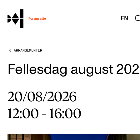
hjem
EN
For ansatte
ARRANGEMENTER
MITT ARBEIDSFORHOLD
Arbeidstid og lønn
Fellesdag august 20
Reiser og utveksling
Kompetanse og velferd
20/08/2026
Overordnet i mitt arbeid
12:00
-
16:00
Helse, miljø og sikkerhet
Nyansatt på NMH
Refusjon av utlegg