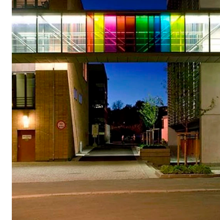
VERKTØY OG HJELP
IT og digitale tjenester
Canvas
Innkjøp og økonomi
Kommunikasjon
Rom og bygg
Alle hjelpesider
UNDERVISNING OG STUDENTSTØTTE
Eksamen og vitnemål
Timeplaner og undervisning
Utvikling av studieplaner og kurs