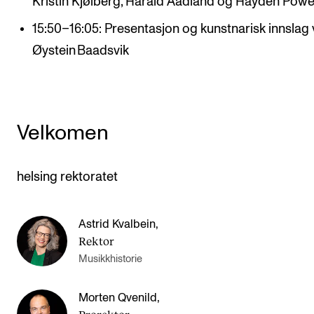
Kristin Kjølberg, Harald Aadland og Hayden Powel
15:50–16:05: Presentasjon og kunstnarisk innslag
Øystein Baadsvik
Velkomen
helsing rektoratet
Astrid Kvalbein
,
Rektor
Musikkhistorie
Morten Qvenild
,