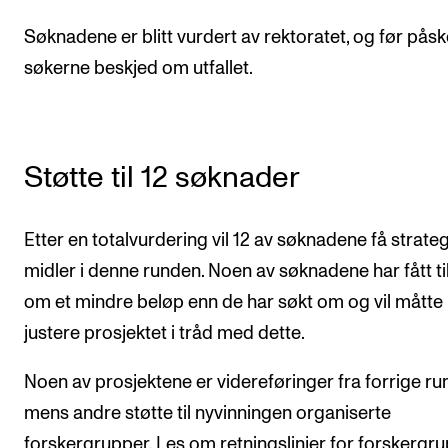
Arrangementer for ansatte
Søknadene er blitt vurdert av rektoratet, og før påsk
Gjennomføre konserter og arrangementer
søkerne beskjed om utfallet.
Markedsføring, program og plakat
Låne utstyr – lyd, lys og video
Konsertopptak
Støtte til 12 søknader
ORGANISASJON
Etter en totalvurdering vil 12 av søknadene få strate
Aktuelle saker
midler i denne runden. Noen av søknadene har fått t
Organisering av NMH
om et mindre beløp enn de har søkt om og vil måtte
Biblioteket
justere prosjektet i tråd med dette.
Utvalg og komitéer
Noen av prosjektene er videreføringer fra forrige ru
Strategier, planer og rapporter
mens andre støtte til nyvinningen organiserte
Hvem gjør hva i administrasjonen
forskergrupper.
Les om retningslinjer for forskergr