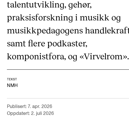
talentutvikling, gehør,
Digitale ressurser for undervisning
praksisforskning i musikk og
Studentenes psykososiale læringsmiljø
musikkpedagogens handlekraft
Søknad og opptak
samt flere podkaster,
FORSKNING OG UTVIKLINGSARBEID
komponistfora, og «Virvelrom ».
Om FoU på NMH
Livet rundt FoU
For ph.d.-programmet i kunstnerisk utviklingsarbeid
TEKST
NMH
For ph.d.-programmet i musikkforskning
Forskningsetikk
Publisert: 7. apr. 2026
Oppdatert: 2. juli 2026
KONSERTER OG ARRANGEMENTER