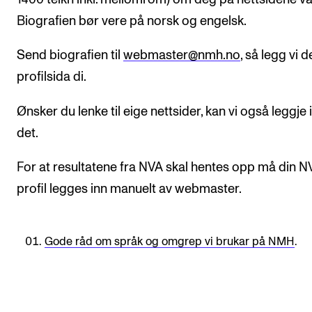
Arrangementer for ansatte
Biografien bør vere på norsk og engelsk.
Gjennomføre konserter og arrangementer
Send biografien til
webmaster@nmh.no
, så legg vi de
Markedsføring, program og plakat
profilsida di.
Låne utstyr – lyd, lys og video
Konsertopptak
Ønsker du lenke til eige nettsider, kan vi også leggje 
det.
ORGANISASJON
For at resultatene fra NVA skal hentes opp må din N
Aktuelle saker
profil legges inn manuelt av webmaster.
Organisering av NMH
Biblioteket
Gode råd om språk og omgrep vi brukar på NMH
.
Utvalg og komitéer
Strategier, planer og rapporter
Hvem gjør hva i administrasjonen