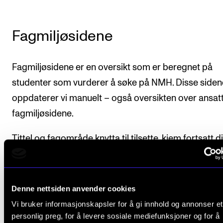
Fagmiljøsidene
Fagmiljøsidene er en oversikt som er beregnet på
studenter som vurderer å søke på NMH. Disse siden
oppdaterer vi manuelt – også oversikten over ansat
fagmiljøsidene.
Tittel og fagområde knytta til tilsette, kjem fortsatt d
frå personaldatabasene. Sjå under overskrifta Auto
innhenting over.
Denne nettsiden anvender cookies
Vi bruker informasjonskapsler for å gi innhold og annonser et
Fagmiljøsidene
(nmh.no)
personlig preg, for å levere sosiale mediefunksjoner og for å