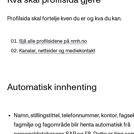
VERKTØY OG HJELP
Profilsida skal fortelje kven du er og kva du kan.
IT og digitale tjenester
Canvas
Sjå alle profilsidene på nmh.no
Innkjøp og økonomi
Kanalar, nettsider og mediekontakt
Kommunikasjon
Rom og bygg
Alle hjelpesider
Automatisk innhenting
UNDERVISNING OG STUDENTSTØTTE
Eksamen og vitnemål
Namn, stillingstittel, telefonnummer, kontor, fagse
Timeplaner og undervisning
fagmiljø og fagområde blir henta automatisk frå
Utvikling av studieplaner og kurs