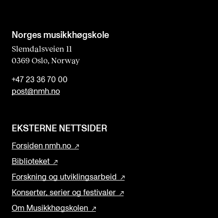
b
l
a
Norges musikk­høgskole
n
Slemdalsveien 11
0369 Oslo, Norway
k
+47 23 36 70 00
post@nmh.no
EKSTERNE NETTSIDER
Forsiden nmh.no
Biblioteket
Forskning og utviklingsarbeid
Konserter, serier og festivaler
Om Musikkhøgskolen