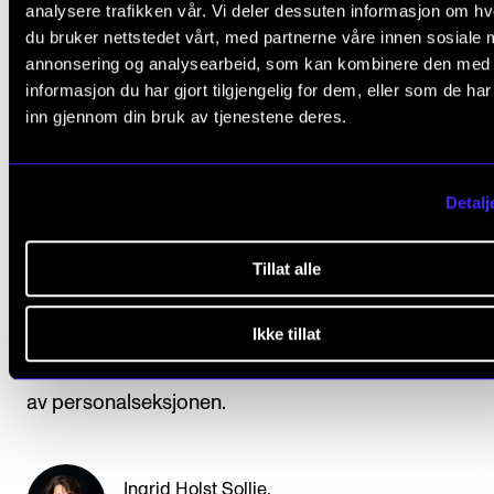
analysere trafikken vår. Vi deler dessuten informasjon om h
du bruker nettstedet vårt, med partnerne våre innen sosiale 
annonsering og analysearbeid, som kan kombinere den med
informasjon du har gjort tilgjengelig for dem, eller som de ha
Feil i personopplysingar på nettsidene?
inn gjennom din bruk av tjenestene deres.
Detalj
Treng du hjelp?
Tillat alle
Ta kontakt med oss på
webmaster@nmh.no
.
Ikke tillat
Husk at stillingstittel, fagseksjon eller fagmiljø må e
av personalseksjonen.
Ingrid Holst Sollie
,