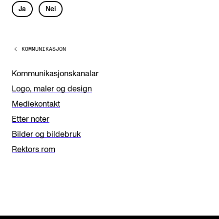
L
Ja
Nei
e
a
KOMMUNIKASJON
v
e
Kommunikasjonskanalar
t
Logo, maler og design
h
Mediekontakt
i
Etter noter
s
Bilder og bildebruk
f
Rektors rom
i
e
l
d