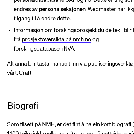
personaldatabasane SAP og FS. Dette er ting s
Digitale ressurser for undervisning
endres av
personalseksjonen
. Webmaster har ikk
Studentenes psykososiale læringsmiljø
tilgang til å endre dette.
Søknad og opptak
Informasjon om forskingsprosjekt du deltek i blir
frå
prosjektoversikta på nmh.no
og
forskingsdatabasen
NVA.
FORSKNING OG UTVIKLINGSARBEID
Om FoU på NMH
Alt anna blir tasta manuelt inn via publiseringsverktø
Livet rundt FoU
vårt, Craft.
For ph.d.-programmet i kunstnerisk utviklingsarbeid
For ph.d.-programmet i musikkforskning
Biografi
Forskningsetikk
Som tilsett på NMH, er det fint å ha ein kort biografi
KONSERTER OG ARRANGEMENTER
1400 teikn inkl. mellomrom) om deg på nettsidene vå