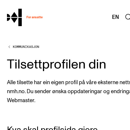
hjem
EN
For ansatte
KOMMUNIKASJON
MITT ARBEIDSFORHOLD
Arbeidstid og lønn
Tilsettprofilen din
Reiser og utveksling
Kompetanse og velferd
Alle tilsette har ein eigen profil på våre eksterne nett
Overordnet i mitt arbeid
nmh.no. Du sender ønska oppdateringar og endringar
Webmaster.
Helse, miljø og sikkerhet
Nyansatt på NMH
Refusjon av utlegg
Kva skal profilsida gjere