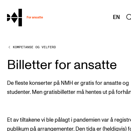
hjem
EN
For ansatte
KOMPETANSE OG VELFERD
MITT ARBEIDSFORHOLD
Arbeidstid og lønn
Billetter for ansatte
Reiser og utveksling
Kompetanse og velferd
De fleste konserter på NMH er gratis for ansatte og
Overordnet i mitt arbeid
studenter. Men gratisbilletter må hentes ut på forhå
Helse, miljø og sikkerhet
Nyansatt på NMH
Et av tiltakene vi ble pålagt i pandemien var å regist
Refusjon av utlegg
publikum på arrangementer. Den tida er (heldigvis) fo