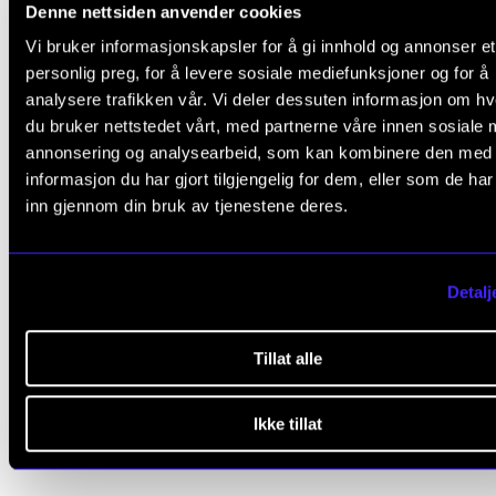
Denne nettsiden anvender cookies
Vi bruker informasjonskapsler for å gi innhold og annonser et
L
Ja
Nei
personlig preg, for å levere sosiale mediefunksjoner og for å
e
analysere trafikken vår. Vi deler dessuten informasjon om h
a
du bruker nettstedet vårt, med partnerne våre innen sosiale 
KOMPETANSE OG VELFERD
annonsering og analysearbeid, som kan kombinere den med
v
informasjon du har gjort tilgjengelig for dem, eller som de ha
e
Fagforeninger
inn gjennom din bruk av tjenestene deres.
t
Fagutvikling
h
Utviklingssamtalen
Detalj
i
Fysisk aktivitet
s
Hvilerom
Tillat alle
f
Senior og emeriti
i
Mat og drikke
Ikke tillat
e
l