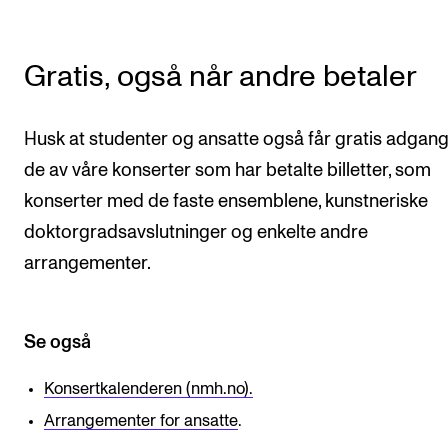
Digitale ressurser for undervisning
Studentenes psykososiale læringsmiljø
Gratis, også når andre betaler
Søknad og opptak
Husk at studenter og ansatte også får gratis adgan
FORSKNING OG UTVIKLINGSARBEID
de av våre konserter som har betalte billetter, som
konserter med de faste ensemblene, kunstneriske
Om FoU på NMH
doktorgradsavslutninger og enkelte andre
Livet rundt FoU
arrangementer.
For ph.d.-programmet i kunstnerisk utviklingsarbeid
For ph.d.-programmet i musikkforskning
Se også
Forskningsetikk
Konsertkalenderen (nmh.no).
KONSERTER OG ARRANGEMENTER
Arrangementer for ansatte
.