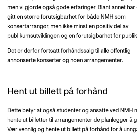
men vi gjorde også gode erfaringer. Blant annet har
VERKTØY OG HJELP
gitt en større forutsigbarhet for både NMH som
IT og digitale tjenester
konsertarrangør, men ikke minst en positiv del av
Canvas
publikumsutviklingen og en forutsigbarhet for publi
Innkjøp og økonomi
Det er derfor fortsatt forhåndssalg til
alle
offentlig
Kommunikasjon
annonserte konserter og noen arrangementer.
Rom og bygg
Alle hjelpesider
Hent ut billett på forhånd
UNDERVISNING OG STUDENTSTØTTE
Dette betyr at også studenter og ansatte ved NMH 
Eksamen og vitnemål
hente ut billetter til arrangementer de planlegger å g
Timeplaner og undervisning
Vær vennlig og hente ut billett på forhånd for å unng
Utvikling av studieplaner og kurs