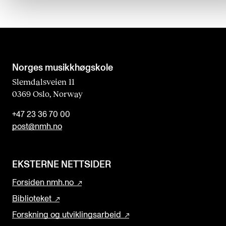
d
b
l
a
n
Norges musikk­høgskole
k
Slemdalsveien 11
0369 Oslo, Norway
+47 23 36 70 00
post@nmh.no
EKSTERNE NETTSIDER
Forsiden nmh.no
Biblioteket
Forskning og utviklingsarbeid