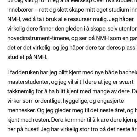
utrolig viktig for meg å ta eierskap over hva studiet m
innebærer – rett og slett skape mitt eget studium in
NMH, ved å ta i bruk alle ressurser mulig. Jeg håper
virkelig dere finner den gleden i å skape, selv utenfor
hovedinstrument-timene, og ser på NMH som en gav
det er det virkelig, og jeg håper dere tar deres plass 
studiet på NMH.
I fadderuken har jeg blitt kjent med nye både bachel
masterstudenter, og jeg vil si til dere at jeg er svært
takknemlig for å ha blitt kjent med mange av dere. D
virker som ordentlige, hyggelige, og engasjerte
mennesker. Og jeg gleder meg til det neste året, og b
kjent med resten. Dere kommer til å klare dere kje
her på huset! Jeg har virkelig stor tro på det neste år