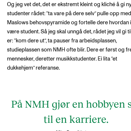
Og jeg vet det, det er ekstremt kleint og kliché å gi n
studenter rådet: “ta vare på dere selv” pulle opp me
Maslows behovspyramide og fortelle dere hvordan 
være student. Så jeg skal unngå det, rådet jeg vil gi ti
er: “kom dere ut”, ta pauser fra arbeidsplassen,
studieplassen som NMH ofte blir. Dere er først og f
mennesker, deretter musikkstudenter. Ei lita “et
dukkehjem” referanse.
På NMH gjør en hobbyen 
til en karriere.