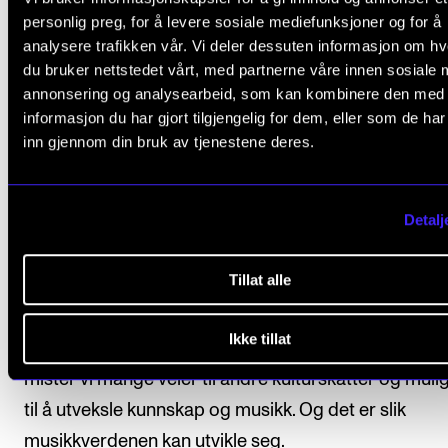
med dere med alt bablingen på norsk.
personlig preg, for å levere sosiale mediefunksjoner og for å
analysere trafikken vår. Vi deler dessuten informasjon om h
Velkommen til Norge! Du har sannsynligvis mange
du bruker nettstedet vårt, med partnerne våre innen sosiale 
grunner til å flytte hit, men uansett årsak – å flytte til 
annonsering og analysearbeid, som kan kombinere den med
land kan være skummelt, og jeg håper du synes det 
informasjon du har gjort tilgjengelig for dem, eller som de ha
inn gjennom din bruk av tjenestene deres.
spennende også.
I dag gjør samfunnet det vanskelig å få venner i utla
Detalj
Den nye studieavgiften for studenter utenfor EU og
som ble innført i fjor har vært tøff for alle, alle univer
Tillat alle
og utdanningsprogrammer taper på å hindre
internasjonal kontakt. Men for oss, ikke bare som
Ikke tillat
utdanningsinstitusjon, men også som kulturinstitusjo
mister vi mange veier til andre kulturskatter og muli
til å utveksle kunnskap og musikk. Og det er slik
musikkverdenen kan utvikle seg.