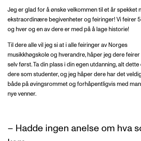
Arrangementer for ansatte
Jeg er glad for å ønske velkommen til et år spekket
Gjennomføre konserter og arrangementer
ekstraordinære begivenheter og feiringer! Vi feirer 5
Markedsføring, program og plakat
og hver og en av dere er med på å lage historie!
Låne utstyr – lyd, lys og video
Til dere alle vil jeg si at i alle feiringer av Norges
Konsertopptak
musikkhøgskole og hverandre, håper jeg dere feirer
selv først. Ta din plass i din egen utdanning, alt dette 
ORGANISASJON
dere som studenter, og jeg håper dere har det veldig
Aktuelle saker
både på øvingsrommet og forhåpentligvis med ma
Organisering av NMH
nye venner.
Biblioteket
Utvalg og komitéer
– Hadde ingen anelse om hva 
Strategier, planer og rapporter
Hvem gjør hva i administrasjonen