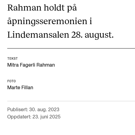
Rahman holdt på
Digitale ressurser for undervisning
åpningsseremonien i
Studentenes psykososiale læringsmiljø
Søknad og opptak
Lindemansalen 28. august.
FORSKNING OG UTVIKLINGSARBEID
TEKST
Om FoU på NMH
Mitra Fagerli Rahman
Livet rundt FoU
FOTO
For ph.d.-programmet i kunstnerisk utviklingsarbeid
Marte Fillan
For ph.d.-programmet i musikkforskning
Forskningsetikk
Publisert: 30. aug. 2023
Oppdatert: 23. juni 2025
KONSERTER OG ARRANGEMENTER