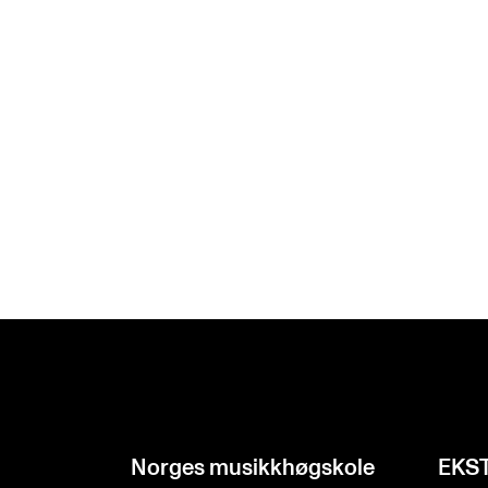
Norges musikk­høgskole
EKS