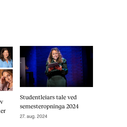
knad og opptak
RGANISASJON
tuelle saker
ganisering av NMH
lioteket
valg og komitéer
Studentleiars tale ved
av
rategier, planer og rapporter
semesteropninga 2024
er
em gjør hva i administrasjonen
27. aug. 2024