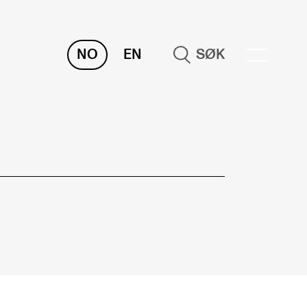
NO
EN
SØK
NDERVISNING OG
TUDENTSTØTTE
samen og vitnemål
meplaner og undervisning
ikling av studieplaner og kurs
gitale ressurser for undervisning
udentenes psykososiale læringsmiljø