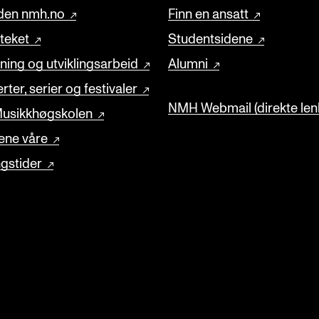
den nmh.no
Finn en ansatt
oteket
Studentsidene
ning og utviklingsarbeid
Alumni
rter, serier og festivaler
NMH Webmail (direkte lenk
usikkhøgskolen
ene våre
gstider