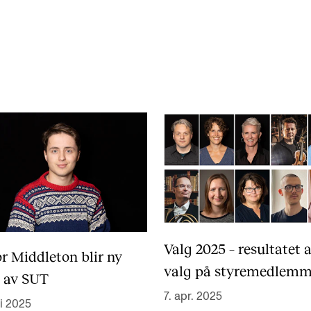
Alle hjelpesider
Sø
KONSERTER OG ARRANGEMENTER
O
Arrangementer for ansatte
Ak
Gjennomføre konserter og arrangementer
Or
Markedsføring, program og plakat
Bib
Låne utstyr – lyd, lys og video
Ut
Valg 2025 – resultatet 
Konsertopptak
St
or Middleton blir ny
g
valg på styremedlemm
Hv
r av SUT
7. apr. 2025
i 2025