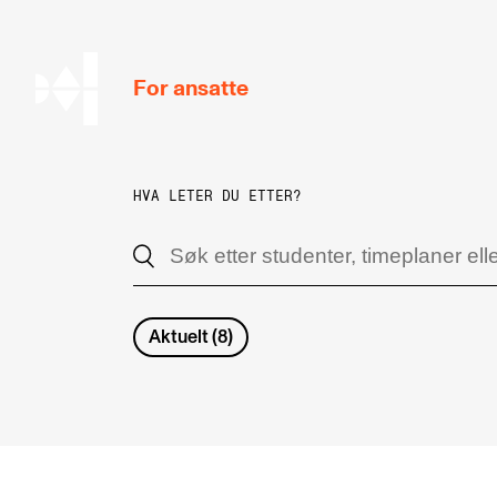
hjem
For ansatte
HVA LETER DU ETTER?
MITT ARBEIDSFORHOLD
Arbeidstid og lønn
Reiser og utveksling
Aktuelt
(
8
)
Kompetanse og velferd
Overordnet i mitt arbeid
Helse, miljø og sikkerhet