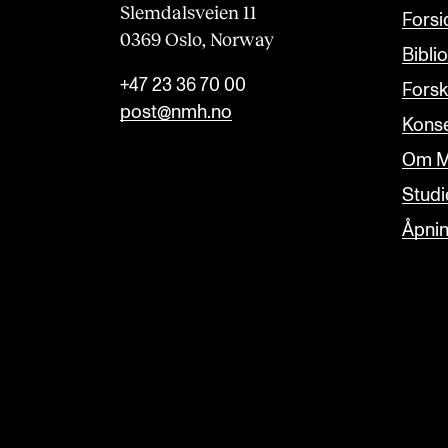
Slemdalsveien 11
Forsi
0369 Oslo, Norway
Bibli
+47 23 36 70 00
Forsk
post@nmh.no
Konse
Om M
Studi
Åpnin