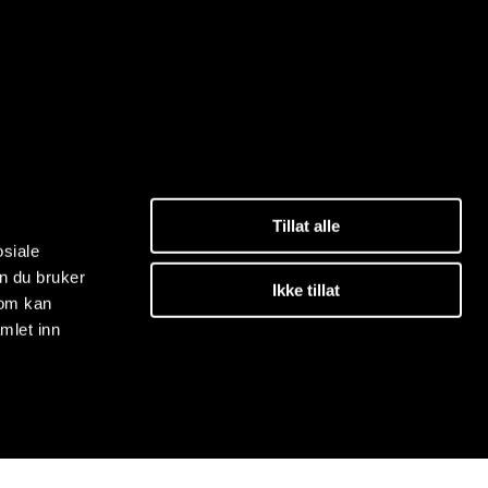
Tillat alle
osiale
n du bruker
Ikke tillat
som kan
mlet inn