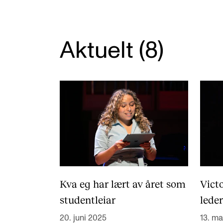
Nyansatt på NMH
Refusjon av utlegg
Aktuelt (8)
FORSKNING OG
UTVIKLINGSARBEID
Om FoU på NMH
Livet rundt FoU
For ph.d.-programmet i kunstnerisk
utviklingsarbeid
Kva eg har lært av året som
Vict
For ph.d.-programmet i musikkforsknin
studentleiar
lede
Forskningsetikk
20. juni 2025
13. ma