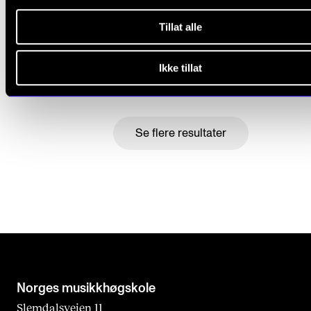
Tillat alle
Rektors jubileumstale
7. sep. 2023
Ikke tillat
Se flere resultater
Norges musikk­høgskole
Slemdalsveien 11