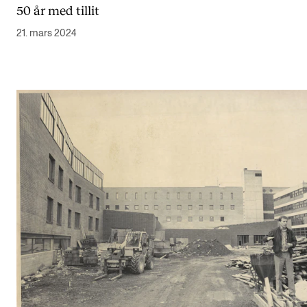
50 år med tillit
Digitale ressurser for undervisning
21. mars 2024
Studentenes psykososiale læringsmiljø
Søknad og opptak
FORSKNING OG UTVIKLINGSARBEID
Om FoU på NMH
Livet rundt FoU
For ph.d.-programmet i kunstnerisk utviklingsarbeid
For ph.d.-programmet i musikkforskning
Forskningsetikk
KONSERTER OG ARRANGEMENTER