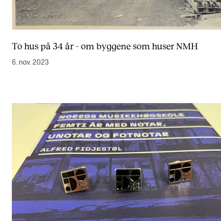
Arrangementer for ansatte
Gjennomføre konserter og arrangementer
Markedsføring, program og plakat
To hus på 34 år – om byggene som huser NMH
Låne utstyr – lyd, lys og video
6. nov. 2023
Konsertopptak
ORGANISASJON
Aktuelle saker
Organisering av NMH
Biblioteket
Utvalg og komitéer
Strategier, planer og rapporter
Hvem gjør hva i administrasjonen