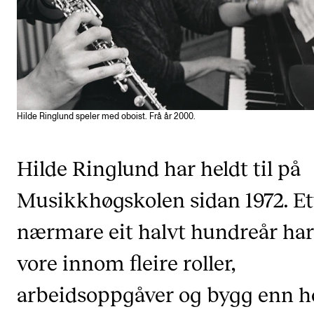
VERKTØY OG HJELP
IT og digitale tjenester
Canvas
Innkjøp og økonomi
Hilde Ringlund speler med oboist. Frå år 2000.
Kommunikasjon
Rom og bygg
Hilde Ringlund har heldt til på
Alle hjelpesider
Musikkhøgskolen sidan 1972. Et
nærmare eit halvt hundreår har
UNDERVISNING OG STUDENTSTØTTE
vore innom fleire roller,
Eksamen og vitnemål
Timeplaner og undervisning
arbeidsoppgåver og bygg enn h
Utvikling av studieplaner og kurs