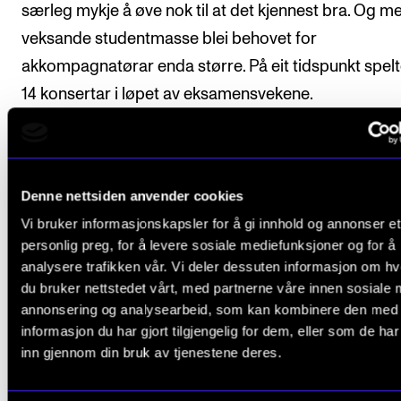
særleg mykje å øve nok til at det kjennest bra. Og me
veksande studentmasse blei behovet for
akkompagnatørar enda større. På eit tidspunkt spel
14 konsertar i løpet av eksamensvekene.
– Ein må setje seg inn i musikken, bli kjent med han 
med studenten. For når vi går på podiet for å spele
konsert, da skal studenten føle seg trygg.
Denne nettsiden anvender cookies
Vi bruker informasjonskapsler for å gi innhold og annonser et
Uansett kva anna ein driv med, er det studenten som
personlig preg, for å levere sosiale mediefunksjoner og for å
komme først, meiner ho.
analysere trafikken vår. Vi deler dessuten informasjon om h
du bruker nettstedet vårt, med partnerne våre innen sosiale 
– Det synest eg studentane skal vite, sjølv om det ka
annonsering og analysearbeid, som kan kombinere den med
informasjon du har gjort tilgjengelig for dem, eller som de ha
ikkje alltid kjennest sånn.
inn gjennom din bruk av tjenestene deres.
Samarbeidet med hovudinstrumentlærarane er nok