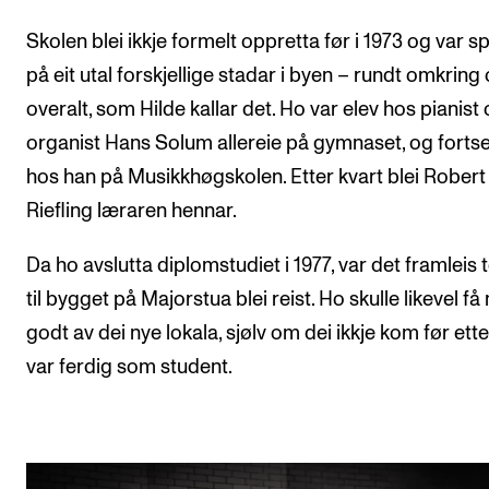
Arrangementer for ansatte
Skolen blei ikkje formelt oppretta før i 1973 og var s
Gjennomføre konserter og arrangementer
på eit utal forskjellige stadar i byen – rundt omkring
Markedsføring, program og plakat
overalt, som Hilde kallar det. Ho var elev hos pianist
Låne utstyr – lyd, lys og video
organist Hans Solum allereie på gymnaset, og fortse
Konsertopptak
hos han på Musikkhøgskolen. Etter kvart blei Robert
Riefling læraren hennar.
ORGANISASJON
Da ho avslutta diplomstudiet i 1977, var det framleis t
Aktuelle saker
til bygget på Majorstua blei reist. Ho skulle likevel få
Organisering av NMH
godt av dei nye lokala, sjølv om dei ikkje kom før ett
Biblioteket
var ferdig som student.
Utvalg og komitéer
Strategier, planer og rapporter
Hvem gjør hva i administrasjonen