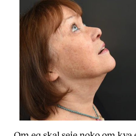
Om eg skal seie noko om kva 