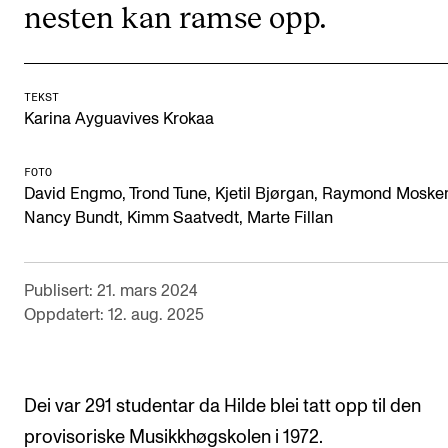
nesten kan ramse opp.
Digitale ressurser for undervisning
Studentenes psykososiale læringsmiljø
Søknad og opptak
TEKST
Karina Ayguavives Krokaa
FORSKNING OG UTVIKLINGSARBEID
FOTO
David Engmo, Trond Tune, Kjetil Bjørgan, Raymond Moske
Om FoU på NMH
Nancy Bundt, Kimm Saatvedt, Marte Fillan
Livet rundt FoU
For ph.d.-programmet i kunstnerisk utviklingsarbeid
Publisert: 21. mars 2024
For ph.d.-programmet i musikkforskning
Oppdatert: 12. aug. 2025
Forskningsetikk
Dei var 291 studentar da Hilde blei tatt opp til den
KONSERTER OG ARRANGEMENTER
provisoriske Musikkhøgskolen i 1972.