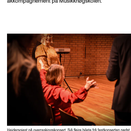
akkompagnement på Musikkhøgskolen.
Heidersgjest på overraskingskonsert. Sjå fleire bilete frå festkonserten nedst 