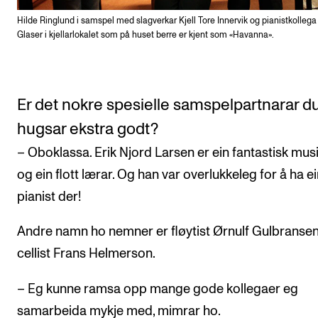
Hilde Ringlund i samspel med slagverkar Kjell Tore Innervik og pianistkollega
Glaser i kjellarlokalet som på huset berre er kjent som «Havanna».
Er det nokre spesielle samspelpartnarar d
hugsar ekstra godt?
– Oboklassa. Erik Njord Larsen er ein fantastisk mus
og ein flott lærar. Og han var overlukkeleg for å ha e
pianist der!
Andre namn ho nemner er fløytist Ørnulf Gulbranse
cellist Frans Helmerson.
– Eg kunne ramsa opp mange gode kollegaer eg
samarbeida mykje med, mimrar ho.