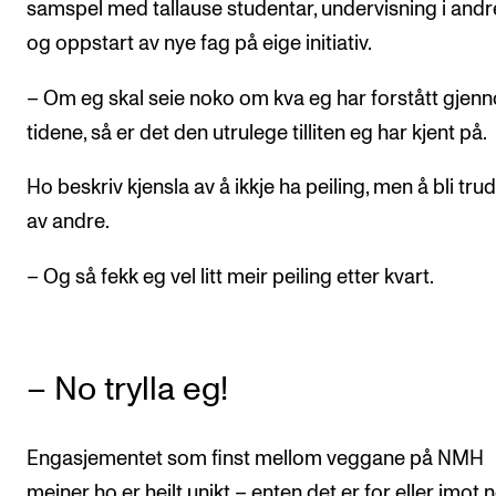
samspel med tallause studentar, undervisning i andr
og oppstart av nye fag på eige initiativ.
– Om eg skal seie noko om kva eg har forstått gjen
tidene, så er det den utrulege tilliten eg har kjent på.
Ho beskriv kjensla av å ikkje ha peiling, men å bli tru
av andre.
– Og så fekk eg vel litt meir peiling etter kvart.
– No trylla eg!
Engasjementet som finst mellom veggane på NMH
meiner ho er heilt unikt – enten det er for eller imot 