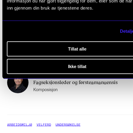
informasjon du har gjort tilgjengelig for dem, eller som de ha
inn gjennom din bruk av tjenestene deres.
Kai Øderud
,
Seksjonssjef
Økonomi, personal og arkiv
Detalj
Cathrine Nymoen Dorg
,
Tillat alle
Seniorrådgiver
Ikke tillat
Rune Rebne
,
Fagseksjonsleder og førsteamanuensis
Komposisjon
ARBEIDSMILJØ
VELFERD
UNDERSØKELSE