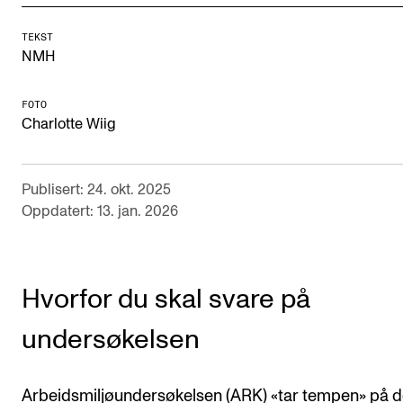
Digitale ressurser for undervisning
TEKST
Studentenes psykososiale læringsmiljø
NMH
Søknad og opptak
FOTO
Charlotte Wiig
FORSKNING OG UTVIKLINGSARBEID
Om FoU på NMH
Publisert: 24. okt. 2025
Oppdatert: 13. jan. 2026
Livet rundt FoU
For ph.d.-programmet i kunstnerisk utviklingsarbeid
For ph.d.-programmet i musikkforskning
Hvorfor du skal svare på
Forskningsetikk
undersøkelsen
KONSERTER OG ARRANGEMENTER
Arbeidsmiljøundersøkelsen (ARK) «tar tempen» på d