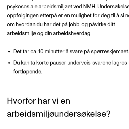
Arrangementer for ansatte
psykososiale arbeidsmiljøet ved NMH. Undersøkels
Gjennomføre konserter og arrangementer
oppfølgingen etterpå er en mulighet for deg til å si 
Markedsføring, program og plakat
om hvordan du har det på jobb, og påvirke ditt
arbeidsmiljø og din arbeidshverdag.
Låne utstyr – lyd, lys og video
Konsertopptak
Det tar ca. 10 minutter å svare på spørreskjemaet
Du kan ta korte pauser underveis, svarene lagres
ORGANISASJON
fortløpende.
Aktuelle saker
Organisering av NMH
Biblioteket
Hvorfor har vi en
Utvalg og komitéer
arbeidsmiljøundersøkelse?
Strategier, planer og rapporter
Hvem gjør hva i administrasjonen