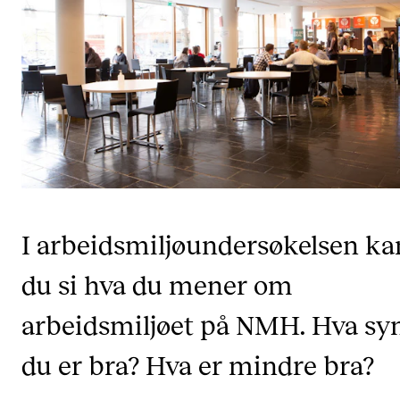
VERKTØY OG HJELP
IT og digitale tjenester
Canvas
Innkjøp og økonomi
Kommunikasjon
Rom og bygg
Alle hjelpesider
I arbeidsmiljøundersøkelsen ka
du si hva du mener om
UNDERVISNING OG STUDENTSTØTTE
arbeidsmiljøet på NMH. Hva sy
Eksamen og vitnemål
du er bra? Hva er mindre bra?
Timeplaner og undervisning
Utvikling av studieplaner og kurs