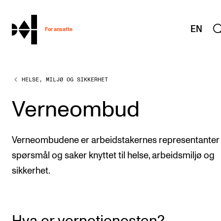
hjem
EN
For ansatte
HELSE, MILJØ OG SIKKERHET
MITT ARBEIDSFORHOLD
Arbeidstid og lønn
Verneombud
Reiser og utveksling
Kompetanse og velferd
Verneombudene er arbeidstakernes representanter 
Overordnet i mitt arbeid
spørsmål og saker knyttet til helse, arbeidsmiljø og
sikkerhet.
Helse, miljø og sikkerhet
Nyansatt på NMH
Refusjon av utlegg
Hva er vernetjenesten?