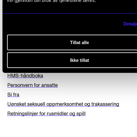
inn gjennom din bruk av tjenestene deres.
L
Ja
Nei
Detalj
e
a
HELSE, MILJØ OG SIKKERHET
Tillat alle
v
e
Bedriftshelsetjenesten
Ikke tillat
t
Beredskap og varsling
h
HMS-håndboka
i
Personvern for ansatte
s
Si fra
f
Uønsket seksuell oppmerksomhet og trakassering
i
Retningslinjer for rusmidler og spill
e
l