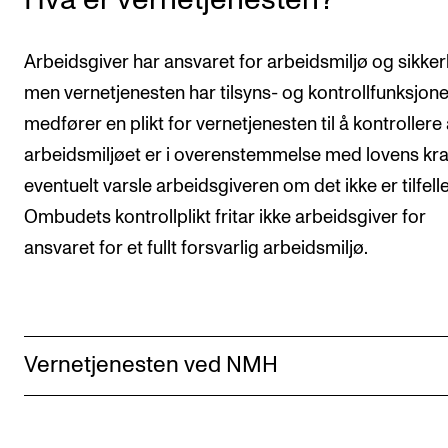
VERKTØY OG HJELP
Arbeidsgiver har ansvaret for arbeidsmiljø og sikker
IT og digitale tjenester
men vernetjenesten har tilsyns- og kontrollfunksjone
Canvas
medfører en plikt for vernetjenesten til å kontrollere 
Innkjøp og økonomi
arbeidsmiljøet er i overenstemmelse med lovens kra
eventuelt varsle arbeidsgiveren om det ikke er tilfelle
Kommunikasjon
Ombudets kontrollplikt fritar ikke arbeidsgiver for
Rom og bygg
ansvaret for et fullt forsvarlig arbeidsmiljø.
Alle hjelpesider
UNDERVISNING OG STUDENTSTØTTE
Vernetjenesten ved NMH
Eksamen og vitnemål
Timeplaner og undervisning
Utvikling av studieplaner og kurs