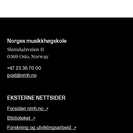
d
b
l
a
n
Norges musikk­høgskole
k
Slemdalsveien 11
0369 Oslo, Norway
+47 23 36 70 00
post@nmh.no
EKSTERNE NETTSIDER
Forsiden nmh.no
Biblioteket
Forskning og utviklingsarbeid