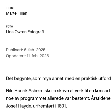
Digitale ressurser for undervisning
TEKST
Marte Fillan
Studentenes psykososiale læringsmiljø
Søknad og opptak
FOTO
Line Owren Fotografi
FORSKNING OG UTVIKLINGSARBEID
Publisert: 6. feb. 2025
Om FoU på NMH
Oppdatert: 11. feb. 2025
Livet rundt FoU
For ph.d.-programmet i kunstnerisk utviklingsarbeid
For ph.d.-programmet i musikkforskning
Det begynte, som mye annet, med en praktisk utford
Forskningsetikk
Nils Henrik Asheim skulle skrive et verk til en konsert
noe av programmet allerede var bestemt: Årstidene
KONSERTER OG ARRANGEMENTER
Josef Haydn, urfremført i 1801.