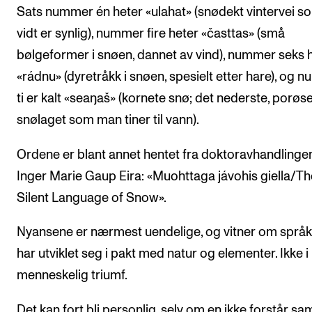
Sats nummer én heter «ulahat» (snødekt vintervei s
vidt er synlig), nummer fire heter «časttas» (små
bølgeformer i snøen, dannet av vind), nummer seks 
«rádnu» (dyretråkk i snøen, spesielt etter hare), og 
ti er kalt «seaŋaš» (kornete snø; det nederste, porøs
snølaget som man tiner til vann).
Ordene er blant annet hentet fra doktoravhandlingen 
Inger Marie Gaup Eira: «Muohttaga jávohis giella/Th
Silent Language of Snow».
Nyansene er nærmest uendelige, og vitner om språ
har utviklet seg i pakt med natur og elementer. Ikke i
menneskelig triumf.
Det kan fort bli personlig, selv om en ikke forstår sa