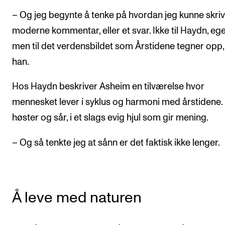
Arrangementer for ansatte
– Og jeg begynte å tenke på hvordan jeg kunne skri
Gjennomføre konserter og arrangementer
moderne kommentar, eller et svar. Ikke til Haydn, ege
Markedsføring, program og plakat
men til det verdensbildet som Årstidene tegner opp, 
Låne utstyr – lyd, lys og video
han.
Konsertopptak
Hos Haydn beskriver Asheim en tilværelse hvor
mennesket lever i syklus og harmoni med årstidene
ORGANISASJON
høster og sår, i et slags evig hjul som gir mening.
Aktuelle saker
– Og så tenkte jeg at sånn er det faktisk ikke lenger.
Organisering av NMH
Biblioteket
Utvalg og komitéer
Å leve med naturen
Strategier, planer og rapporter
Hvem gjør hva i administrasjonen