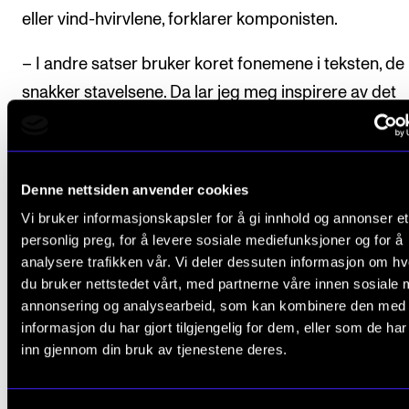
eller vind-hvirvlene, forklarer komponisten.
– I andre satser bruker koret fonemene i teksten, de
snakker stavelsene. Da lar jeg meg inspirere av det
samme hos strykerne, som spiller videre på den typ
enkeltlyder. Og så er det noen steder hvor koret lage
vi kan kalle en sky av ord, hvor strykerne lager en an
Denne nettsiden anvender cookies
type sky.
Vi bruker informasjonskapsler for å gi innhold og annonser et
personlig preg, for å levere sosiale mediefunksjoner og for å
I følge Asheim handler alt om bevegelse. Om hvirvle
analysere trafikken vår. Vi deler dessuten informasjon om h
stormer. Og hvordan det enkelte ordet kan males ut 
du bruker nettstedet vårt, med partnerne våre innen sosiale 
annonsering og analysearbeid, som kan kombinere den med
vokalt.
informasjon du har gjort tilgjengelig for dem, eller som de ha
inn gjennom din bruk av tjenestene deres.
I dette arbeidet er det ett begrep som går igjen: