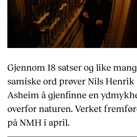
VERKTØY OG HJELP
IT og digitale tjenester
Canvas
Innkjøp og økonomi
Kommunikasjon
Gjennom 18 satser og like man
Rom og bygg
samiske ord prøver Nils Henrik
Alle hjelpesider
Asheim å gjenfinne en ydmykh
UNDERVISNING OG STUDENTSTØTTE
overfor naturen. Verket fremfør
Eksamen og vitnemål
på NMH i april.
Timeplaner og undervisning
Utvikling av studieplaner og kurs