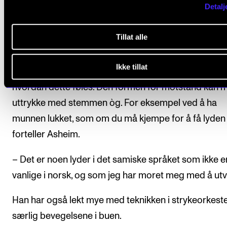
Detalj
Friksjon
Tillat alle
– Mine opplevelser av snø som barn handler mye o
Ikke tillat
friksjon. At det enten var glatt eller trått eller vått, og
hvordan dette føles. Den formen for motstand kan 
uttrykke med stemmen òg. For eksempel ved å ha
munnen lukket, som om du må kjempe for å få lyden 
forteller Asheim.
– Det er noen lyder i det samiske språket som ikke er
vanlige i norsk, og som jeg har moret meg med å utv
Han har også lekt mye med teknikken i strykeorkeste
særlig bevegelsene i buen.