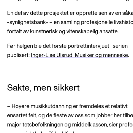
Arrangementer for ansatte
Én del av dette prosjektet er opprettelsen av en såka
Gjennomføre konserter og arrangementer
«synlighetsbank» – en samling profesjonelle livshisto
Markedsføring, program og plakat
fortalt av kunstnerisk og vitenskapelig ansatte.
Låne utstyr – lyd, lys og video
Konsertopptak
Før helgen ble det første portrettintervjuet i serien
publisert:
Inger-Lise Ulsrud: Musiker og menneske
.
ORGANISASJON
Aktuelle saker
Sakte, men sikkert
Organisering av NMH
Biblioteket
– Høyere musikkutdanning er fremdeles et relativt
Utvalg og komitéer
ensartet felt, og de fleste av oss som jobber her tilh
Strategier, planer og rapporter
majoritetsbefolkningen og middelklassen, sier prof
Hvem gjør hva i administrasjonen