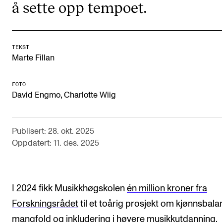
å sette opp tempoet.
Digitale ressurser for undervisning
Studentenes psykososiale læringsmiljø
Søknad og opptak
TEKST
Marte Fillan
FORSKNING OG UTVIKLINGSARBEID
FOTO
,
David Engmo
Charlotte Wiig
Om FoU på NMH
Livet rundt FoU
Publisert: 28. okt. 2025
For ph.d.-programmet i kunstnerisk utviklingsarbeid
Oppdatert: 11. des. 2025
For ph.d.-programmet i musikkforskning
Forskningsetikk
I 2024 fikk Musikkhøgskolen
én million kroner fra
Forskningsrådet
til et toårig prosjekt om kjønnsbala
KONSERTER OG ARRANGEMENTER
mangfold og inkludering i høyere musikkutdanning.