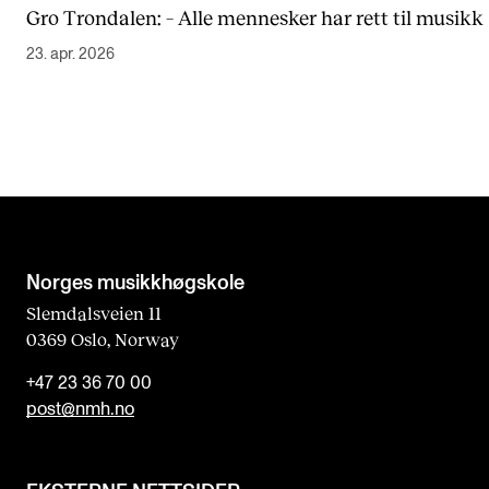
Gro Trondalen: – Alle mennesker har rett til musikk
23. apr. 2026
Norges musikk­høgskole
Slemdalsveien 11
0369 Oslo, Norway
+47 23 36 70 00
post@nmh.no