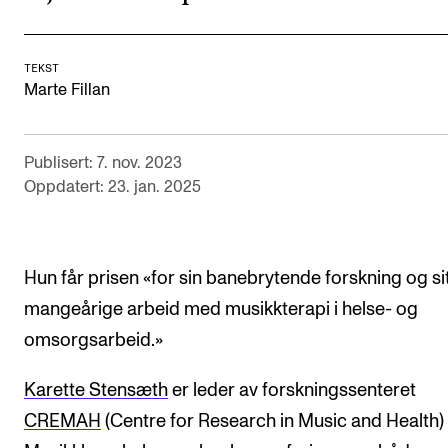
Digitale ressurser for undervisning
Studentenes psykososiale læringsmiljø
TEKST
Marte Fillan
Søknad og opptak
Publisert: 7. nov. 2023
FORSKNING OG UTVIKLINGSARBEID
Oppdatert: 23. jan. 2025
Om FoU på NMH
Livet rundt FoU
For ph.d.-programmet i kunstnerisk utviklingsarbeid
Hun får prisen «for sin banebrytende forskning og si
mangeårige arbeid med musikkterapi i helse- og
For ph.d.-programmet i musikkforskning
omsorgsarbeid.»
Forskningsetikk
Karette Stensæth
er leder av forskningssenteret
KONSERTER OG ARRANGEMENTER
CREMAH
(Centre for Research in Music and Health)