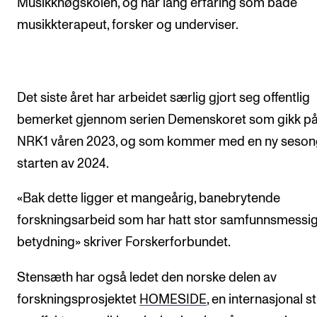
Musikkhøgskolen, og har lang erfaring som både
Arrangementer for ansatte
musikkterapeut, forsker og underviser.
Gjennomføre konserter og arrangementer
Markedsføring, program og plakat
Låne utstyr – lyd, lys og video
Det siste året har arbeidet særlig gjort seg offentlig
Konsertopptak
bemerket gjennom serien Demenskoret som gikk p
NRK1 våren 2023, og som kommer med en ny sesong
ORGANISASJON
starten av 2024.
Aktuelle saker
«Bak dette ligger et mangeårig, banebrytende
Organisering av NMH
forskningsarbeid som har hatt stor samfunnsmessi
Biblioteket
betydning» skriver Forskerforbundet.
Utvalg og komitéer
Stensæth har også ledet den norske delen av
Strategier, planer og rapporter
forskningsprosjektet
HOMESIDE
, en internasjonal s
Hvem gjør hva i administrasjonen