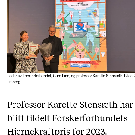
VERKTØY OG HJELP
IT og digitale tjenester
Canvas
Innkjøp og økonomi
Kommunikasjon
Rom og bygg
Leder av Forskerforbundet, Guro Lind, og professor Karette Stensæth. Bilde:
Alle hjelpesider
Freberg
UNDERVISNING OG STUDENTSTØTTE
Professor Karette Stensæth har
Eksamen og vitnemål
blitt tildelt Forskerforbundets
Timeplaner og undervisning
Hjernekraftpris for 2023.
Utvikling av studieplaner og kurs