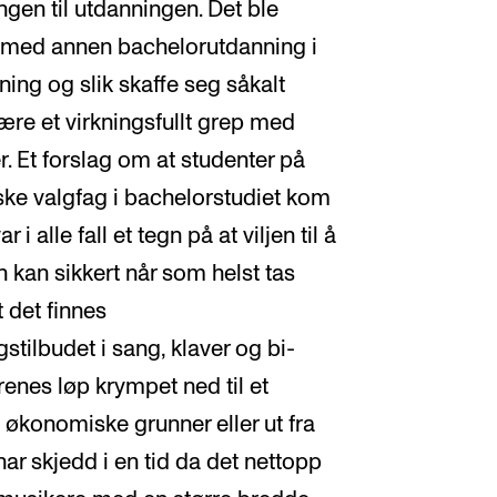
ngen til utdanningen. Det ble
e med annen bachelorutdanning i
ing og slik skaffe seg såkalt
ære et virkningsfullt grep med
r. Et forslag om at studenter på
ske valgfag i bachelorstudiet kom
 i alle fall et tegn på at viljen til å
en kan sikkert når som helst tas
 det finnes
stilbudet i sang, klaver og bi-
renes løp krympet ned til et
økonomiske grunner eller ut fra
ar skjedd i en tid da det nettopp