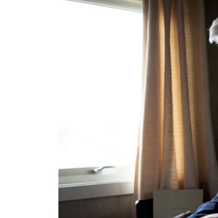
Nyansatt på NMH
Refusjon av utlegg
FORSKNING OG
UTVIKLINGSARBEID
Om FoU på NMH
Livet rundt FoU
For ph.d.-programmet i kunstnerisk
utviklingsarbeid
For ph.d.-programmet i musikkforsknin
Forskningsetikk