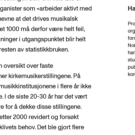
organister som «arbeider aktivt med
Ha
 nevne at det drives musikalsk
Pro
et 1000 må derfor være helt feil,
org
for
ninger i utgangspunktet blir helt
Nor
resten av statistikkbruken.
ha
stu
n oversikt over faste
pub
ko
ner kirkemusikerstillingene. På
usikkinstitusjonene i flere år ikke
. I de siste 20-30 år har det vært
e for å dekke disse stillingene.
tter 2000 revidert og forsøkt
livets behov. Det ble gjort flere