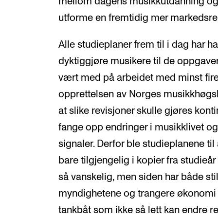
mellom dagens musikkutdanning og m
utforme en fremtidig mer markedsrel
Alle studieplaner frem til i dag har 
dyktiggjøre musikere til de oppgaver
vært med på arbeidet med minst fire
opprettelsen av Norges musikkhøgsk
at slike revisjoner skulle gjøres kont
fange opp endringer i musikklivet og
signaler. Derfor ble studieplanene ti
bare tilgjengelig i kopier fra studieår
så vanskelig, men siden har både sti
myndighetene og trangere økonomi før
tankbåt som ikke så lett kan endre ret