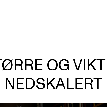
VERKTØY OG HJELP
U
S
TØRRE OG VIKT
IT og digitale tjenester
Ek
Canvas
Ti
NEDSKALERT
Innkjøp og økonomi
Utv
Kommunikasjon
Di
Rom og bygg
St