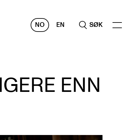
NO
EN
SØK
NDERVISNING OG
TUDENTSTØTTE
IGERE ENN
samen og vitnemål
meplaner og undervisning
ikling av studieplaner og kurs
gitale ressurser for undervisning
udentenes psykososiale læringsmiljø