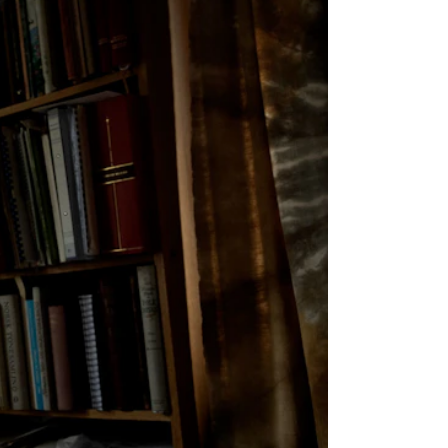
knad og opptak
RGANISASJON
tuelle saker
ganisering av NMH
lioteket
valg og komitéer
rategier, planer og rapporter
em gjør hva i administrasjonen