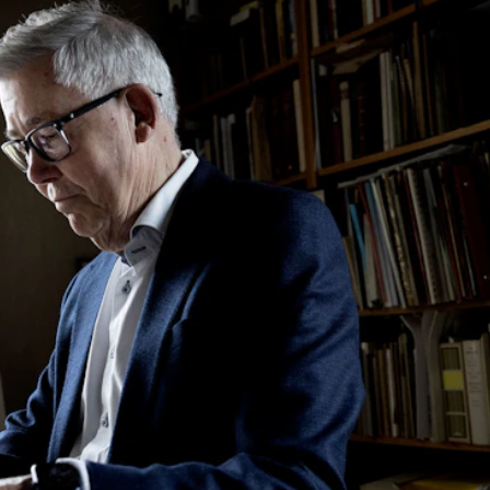
Alle hjelpesider
Sø
KONSERTER OG ARRANGEMENTER
O
Arrangementer for ansatte
Ak
Gjennomføre konserter og arrangementer
Or
Markedsføring, program og plakat
Bib
Låne utstyr – lyd, lys og video
Ut
Konsertopptak
St
g
Hv