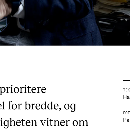
prioritere
TEK
Ha
l for bredde, og
FOT
digheten vitner om
Pa