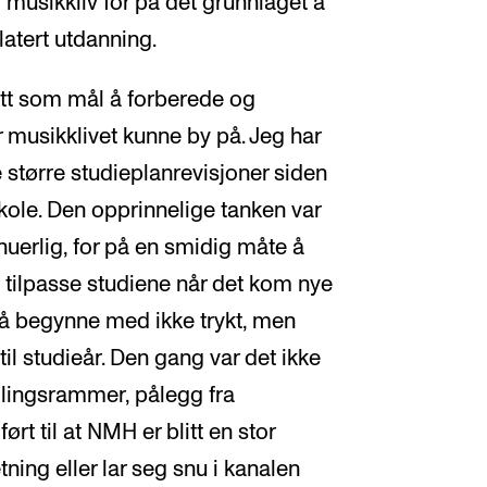
usikkliv for på det grunnlaget å
atert utdanning.
hatt som mål å forberede og
 musikklivet kunne by på. Jeg har
 større studieplanrevisjoner siden
ole. Den opprinnelige tanken var
inuerlig, for på en smidig måte å
 tilpasse studiene når det kom nye
l å begynne med ikke trykt, men
 til studieår. Den gang var det ikke
llingsrammer, pålegg fra
t til at NMH er blitt en stor
ning eller lar seg snu i kanalen