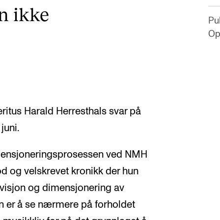
n ikke
Pub
Opp
ritus Harald Herresthals svar på
 juni.
imensjoneringsprosessen ved NMH
od og velskrevet kronikk der hun
revisjon og dimensjonering av
n er å se nærmere på forholdet