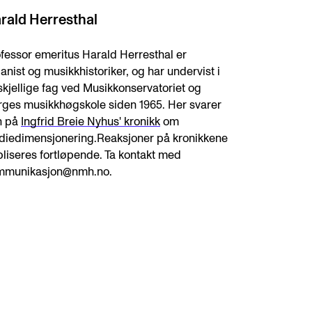
rald Herresthal
fessor emeritus Harald Herresthal er
anist og musikkhistoriker, og har undervist i
skjellige fag ved Musikkonservatoriet og
ges musikkhøgskole siden 1965. Her svarer
n på
Ingfrid Breie Nyhus' kronikk
om
diedimensjonering.Reaksjoner på kronikkene
liseres fortløpende. Ta kontakt med
mmunikasjon@nmh.no.