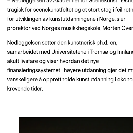
– Nedleggelsen av Akademiet for Scenekunst i Østfo
Arrangementer for ansatte
tragisk for scenekunstfeltet og et stort steg i feil ret
Gjennomføre konserter og arrangementer
for utviklingen av kunstutdanningene i Norge, sier
Markedsføring, program og plakat
prorektor ved Norges musikkhøgskole, Morten Qven
Låne utstyr – lyd, lys og video
Nedleggelsen setter den kunstnerisk ph.d.-en,
Konsertopptak
samarbeidet med Universitetene i Tromsø og Innland
akutt livsfare og viser hvordan det nye
ORGANISASJON
finansieringssystemet i høyere utdanning gjør det 
Aktuelle saker
vanskeligere å opprettholde kunstutdanning i økon
Organisering av NMH
krevende tider.
Biblioteket
Utvalg og komitéer
Strategier, planer og rapporter
Hvem gjør hva i administrasjonen