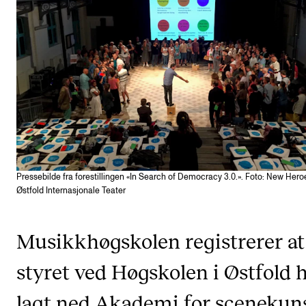
VERKTØY OG HJELP
IT og digitale tjenester
Canvas
Innkjøp og økonomi
Kommunikasjon
Rom og bygg
Alle hjelpesider
Pressebilde fra forestillingen «In Search of Democracy 3.0.». Foto: New Hero
Østfold Internasjonale Teater
UNDERVISNING OG STUDENTSTØTTE
Musikkhøgskolen registrerer at
Eksamen og vitnemål
styret ved Høgskolen i Østfold 
Timeplaner og undervisning
lagt ned Akademi for scenekuns
Utvikling av studieplaner og kurs