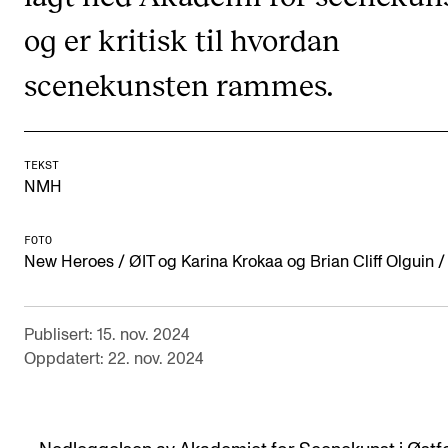
Digitale ressurser for undervisning
og er kritisk til hvordan
Studentenes psykososiale læringsmiljø
scenekunsten rammes.
Søknad og opptak
FORSKNING OG UTVIKLINGSARBEID
TEKST
NMH
Om FoU på NMH
Livet rundt FoU
FOTO
New Heroes / ØIT og Karina Krokaa og Brian Cliff Olguin
For ph.d.-programmet i kunstnerisk utviklingsarbeid
For ph.d.-programmet i musikkforskning
Publisert: 15. nov. 2024
Forskningsetikk
Oppdatert: 22. nov. 2024
KONSERTER OG ARRANGEMENTER