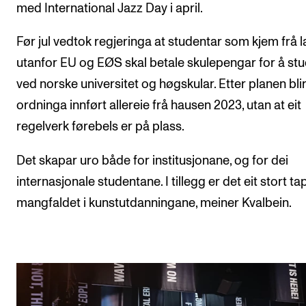
Arrangementer for ansatte
med International Jazz Day i april.
Gjennomføre konserter og arrangementer
Før jul vedtok regjeringa at studentar som kjem frå 
Markedsføring, program og plakat
utanfor EU og EØS skal betale skulepengar for å st
Låne utstyr – lyd, lys og video
ved norske universitet og høgskular. Etter planen bli
Konsertopptak
ordninga innført allereie frå hausen 2023, utan at eit
regelverk førebels er på plass.
ORGANISASJON
Det skapar uro både for institusjonane, og for dei
Aktuelle saker
internasjonale studentane. I tillegg er det eit stort ta
Organisering av NMH
mangfaldet i kunstutdanningane, meiner Kvalbein.
Biblioteket
Utvalg og komitéer
Strategier, planer og rapporter
Hvem gjør hva i administrasjonen