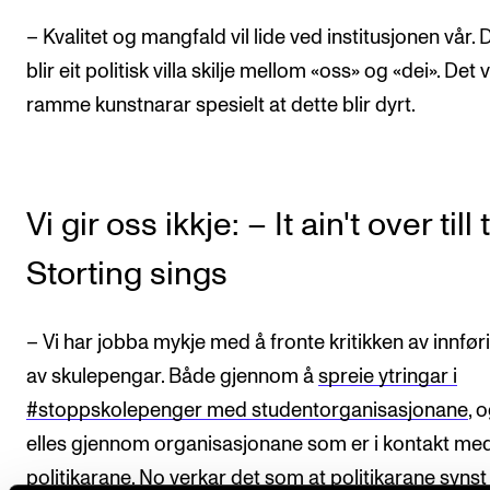
– Kvalitet og mangfald vil lide ved institusjonen vår. 
blir eit politisk villa skilje mellom «oss» og «dei». Det v
ramme kunstnarar spesielt at dette blir dyrt.
Vi gir oss ikkje: – It ain't over till
Storting sings
– Vi har jobba mykje med å fronte kritikken av innfør
av skulepengar. Både gjennom å
spreie ytringar i
#stoppskolepenger med studentorganisasjonane
, 
elles gjennom organisasjonane som er i kontakt me
politikarane. No verkar det som at politikarane synst