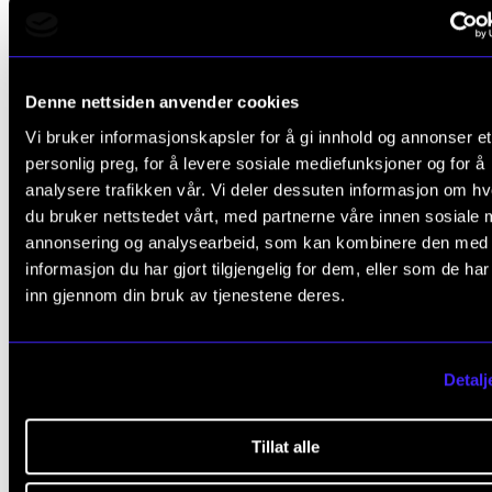
"skulepengar er litt synd", men at dei til slutt fell ned 
innføre noko ingen vil, i all hast. Det seier
kommunikasjonssjef Ståle Tvete Vollan ved NMH.
Denne nettsiden anvender cookies
Vi bruker informasjonskapsler for å gi innhold og annonser et
– Vi er no budd på å sende ut triste brev med faktura 
personlig preg, for å levere sosiale mediefunksjoner og for å
søkarar utanfor EØS, og freiste å gje råd om unntak 
analysere trafikken vår. Vi deler dessuten informasjon om h
nye ordninga. Men NMH vil halde fram med å åtvare
du bruker nettstedet vårt, med partnerne våre innen sosiale 
annonsering og analysearbeid, som kan kombinere den med
politikarane om kor uheldig dette er, til 16. mai. Då gå
informasjon du har gjort tilgjengelig for dem, eller som de ha
fristen i Stortingskomitéen ut, avsluttar Vollan.
inn gjennom din bruk av tjenestene deres.
Lovsak: Endringer i universitets- og høyskoleloven - egenbetaling fo
Detalj
studenter fra land utenfor EØS og Sveits (stortinget.no)
Tillat alle