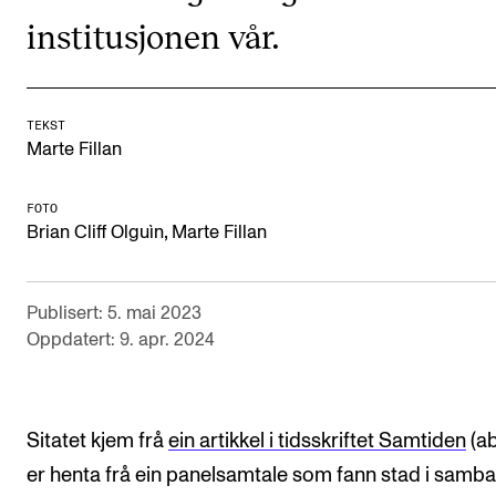
institusjonen vår.
Digitale ressurser for undervisning
Studentenes psykososiale læringsmiljø
Søknad og opptak
TEKST
Marte Fillan
FORSKNING OG UTVIKLINGSARBEID
FOTO
Om FoU på NMH
,
Brian Cliff Olguìn
Marte Fillan
Livet rundt FoU
For ph.d.-programmet i kunstnerisk utviklingsarbeid
Publisert: 5. mai 2023
Oppdatert: 9. apr. 2024
For ph.d.-programmet i musikkforskning
Forskningsetikk
Sitatet kjem frå
ein artikkel i tidsskriftet Samtiden
(ab
KONSERTER OG ARRANGEMENTER
er henta frå ein panelsamtale som fann stad i samb