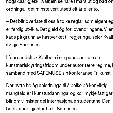
høgskular gjekk Kvalbein seinare i mars ut og bad o
ordninga i det minste
vert utsett eit år eller to
.
– Det blir overlate til oss å tolke reglar som eigentleg
er ferdig utvikla. Det gjeld òg for lovendringane. Vi er 
kaos på grunn av hastverket til regjeringa, seier Kval
ifølgje Samtiden.
I februar deltok Kvalbein i ein panelsamtale om
kunstnarisk ytringsfridom under autoritære regime, i
samband med
SAFEMUSE
sin konferanse Fri kunst.
Der nytta ho òg anledninga til å peike på kor viktig
mangfald er i kunstutdanninga, og kor mykje fattigar
blir om vi mister dei internasjonale studentane. Den
bodskapen gjentar ho til Samtiden.