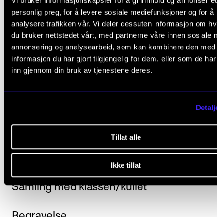
Vi bruker informasjonskapsler for å gi innhold og annonser et
personlig preg, for å levere sosiale mediefunksjoner og for å
analysere trafikken vår. Vi deler dessuten informasjon om h
Når ressursgruppen får dødsbudskapet, får én i gr
du bruker nettstedet vårt, med partnerne våre innen sosiale 
hovedansvaret for den videre oppfølgingen.
Student
annonsering og analysearbeid, som kan kombinere den med
blir kontaktet for å bistå i prosessen
.
informasjon du har gjort tilgjengelig for dem, eller som de ha
inn gjennom din bruk av tjenestene deres.
Studieadministrasjonen og IT håndterer det praktis
knyttet til studentdata.
Detalj
Tillat alle
Informasjon til medstudenter og ansatte
Ikke tillat
Samling med klassen/kullet
Begravelse