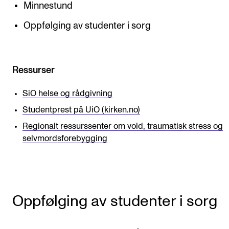
Arrangementer for ansatte
Minnestund
Gjennomføre konserter og arrangementer
Oppfølging av studenter i sorg
Markedsføring, program og plakat
Låne utstyr – lyd, lys og video
Ressurser
Konsertopptak
SiO helse og rådgivning
Studentprest på UiO (kirken.no)
ORGANISASJON
Regionalt ressurssenter om vold, traumatisk stress og
Aktuelle saker
selvmordsforebygging
Organisering av NMH
Biblioteket
Utvalg og komitéer
Oppfølging av studenter i sorg
Strategier, planer og rapporter
Hvem gjør hva i administrasjonen