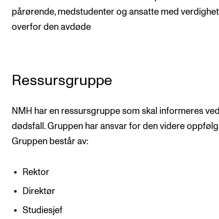
pårørende, medstudenter og ansatte med verdighet
VERKTØY OG HJELP
overfor den avdøde
IT og digitale tjenester
Canvas
Innkjøp og økonomi
Ressursgruppe
Kommunikasjon
Rom og bygg
NMH har en ressursgruppe som skal informeres ve
dødsfall. Gruppen har ansvar for den videre oppfølg
Alle hjelpesider
Gruppen består av:
UNDERVISNING OG STUDENTSTØTTE
Rektor
Eksamen og vitnemål
Direktør
Timeplaner og undervisning
Studiesjef
Utvikling av studieplaner og kurs