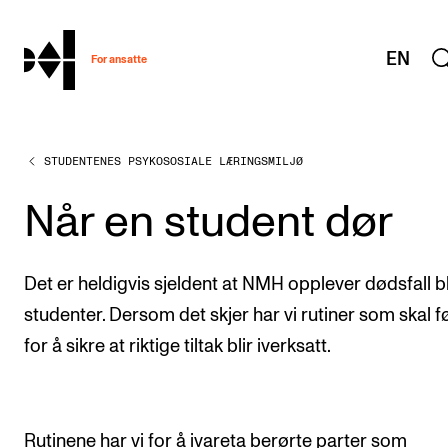
hjem
EN
For ansatte
STUDENTENES PSYKOSOSIALE LÆRINGSMILJØ
MITT ARBEIDSFORHOLD
Arbeidstid og lønn
Når en student dør
Reiser og utveksling
Kompetanse og velferd
Det er heldigvis sjeldent at NMH opplever dødsfall b
Overordnet i mitt arbeid
studenter. Dersom det skjer har vi rutiner som skal f
for å sikre at riktige tiltak blir iverksatt.
Helse, miljø og sikkerhet
Nyansatt på NMH
Refusjon av utlegg
Rutinene har vi for å ivareta berørte parter som