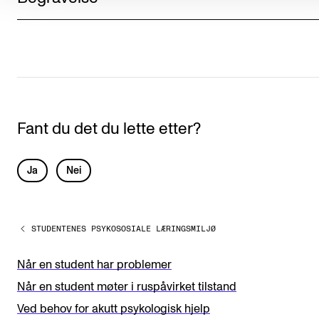
Fant du det du lette etter?
L
Ja
Nei
e
a
STUDENTENES PSYKOSOSIALE LÆRINGSMILJØ
v
e
Når en student har problemer
t
Når en student møter i ruspåvirket tilstand
h
Ved behov for akutt psykologisk hjelp