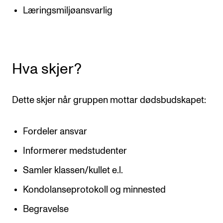
Læringsmiljøansvarlig
Digitale ressurser for undervisning
Studentenes psykososiale læringsmiljø
Søknad og opptak
Hva skjer?
FORSKNING OG UTVIKLINGSARBEID
Dette skjer når gruppen mottar dødsbudskapet:
Om FoU på NMH
Livet rundt FoU
Fordeler ansvar
For ph.d.-programmet i kunstnerisk utviklingsarbeid
Informerer medstudenter
For ph.d.-programmet i musikkforskning
Samler klassen/kullet e.l.
Forskningsetikk
Kondolanseprotokoll og minnested
KONSERTER OG ARRANGEMENTER
Begravelse