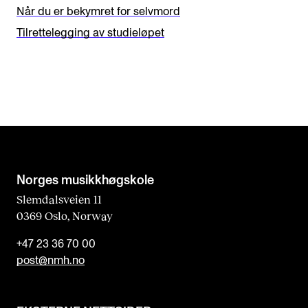
i
Når du er bekymret for selvmord
s
Tilrettelegging av studieløpet
f
i
e
l
d
b
l
Norges musikk­høgskole
a
Slemdalsveien 11
0369 Oslo, Norway
n
k
+47 23 36 70 00
post@nmh.no