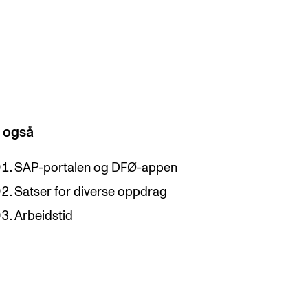
knad og opptak
RGANISASJON
 også
tuelle saker
ganisering av NMH
SAP-portalen og DFØ-appen
Satser for diverse oppdrag
lioteket
Arbeidstid
valg og komitéer
rategier, planer og rapporter
em gjør hva i administrasjonen