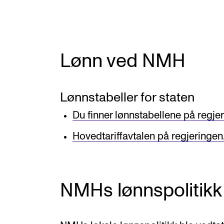
Nyansatt på NMH
Refusjon av utlegg
Lønn ved NMH
FORSKNING OG
UTVIKLINGSARBEID
Lønnstabeller for staten
Du finner lønnstabellene på regje
Om FoU på NMH
Hovedtariffavtalen på regjeringen
Livet rundt FoU
For ph.d.-programmet i kunstnerisk
utviklingsarbeid
NMHs lønnspolitikk
For ph.d.-programmet i musikkforsknin
Forskningsetikk