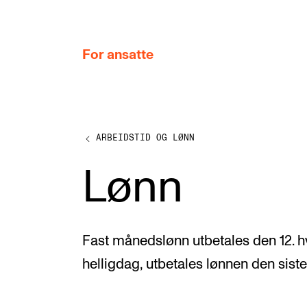
hjem
For ansatte
ARBEIDSTID OG LØNN
MITT ARBEIDSFORHOLD
Lønn
Arbeidstid og lønn
Reiser og utveksling
Kompetanse og velferd
Fast månedslønn utbetales den 12. hv
Overordnet i mitt arbeid
helligdag, utbetales lønnen den sist
Helse, miljø og sikkerhet