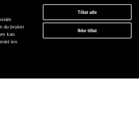
Tillat alle
osiale
n du bruker
Ikke tillat
som kan
mlet inn