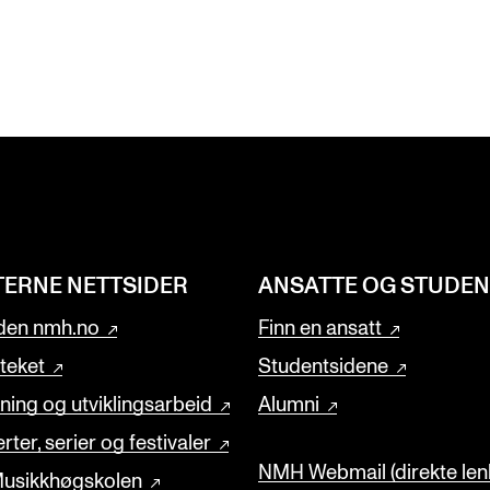
TERNE NETTSIDER
ANSATTE OG STUDE
den nmh.no
Finn en ansatt
oteket
Studentsidene
ning og utviklingsarbeid
Alumni
rter, serier og festivaler
NMH Webmail (direkte lenk
usikkhøgskolen