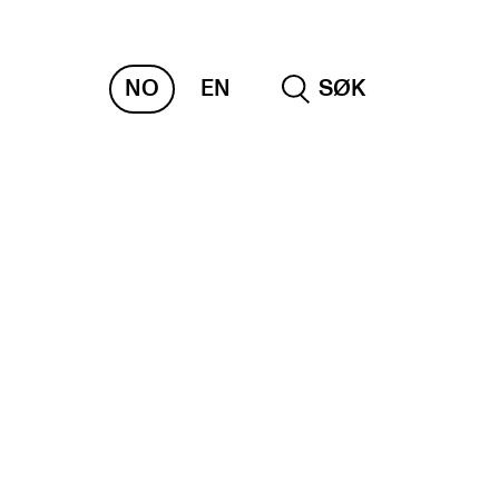
NO
EN
SØK
NDERVISNING OG
TUDENTSTØTTE
samen og vitnemål
meplaner og undervisning
ikling av studieplaner og kurs
gitale ressurser for undervisning
udentenes psykososiale læringsmiljø