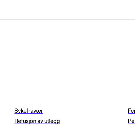
Sykefravær
Fe
Refusjon av utlegg
Pe