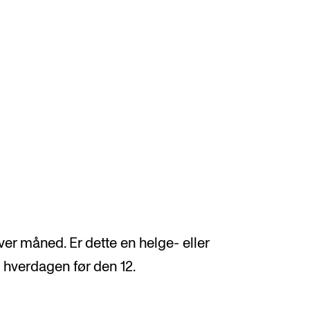
VERKTØY OG HJELP
U
S
IT og digitale tjenester
Ek
Canvas
Ti
Innkjøp og økonomi
er måned. Er dette en helge- eller
Utv
Kommunikasjon
e hverdagen før den 12.
Di
Rom og bygg
St