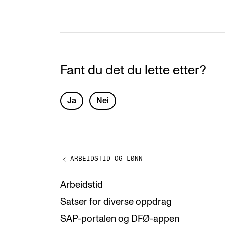
Fant du det du lette etter?
L
Ja
Nei
e
a
v
ARBEIDSTID OG LØNN
e
t
Arbeidstid
h
Satser for diverse oppdrag
i
SAP-portalen og DFØ-appen