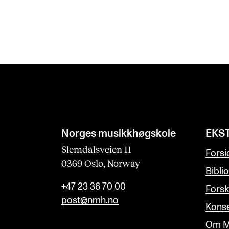
s
f
i
e
l
d
b
l
Norges musikk­høgskole
EKS
a
Slemdalsveien 11
Forsi
0369 Oslo, Norway
n
Bibli
k
+47 23 36 70 00
Forsk
post@nmh.no
Konse
Om M