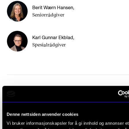
Arrangementer for ansatte
Berit Wærn Hansen
,
Gjennomføre konserter og arrangementer
Seniorrådgiver
Markedsføring, program og plakat
Låne utstyr – lyd, lys og video
Karl Gunnar Ekblad
,
Konsertopptak
Spesialrådgiver
ORGANISASJON
Aktuelle saker
Organisering av NMH
Fant du det du lette etter?
Biblioteket
Utvalg og komitéer
L
Ja
Nei
Denne nettsiden anvender cookies
Strategier, planer og rapporter
e
Vi bruker informasjonskapsler for å gi innhold og annonser et
Hvem gjør hva i administrasjonen