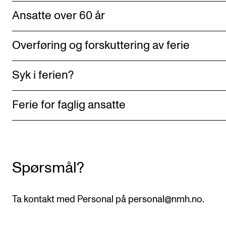
Digitale ressurser for undervisning
Ansatte over 60 år
Studentenes psykososiale læringsmiljø
Overføring og forskuttering av ferie
Søknad og opptak
Syk i ferien?
FORSKNING OG UTVIKLINGSARBEID
Om FoU på NMH
Ferie for faglig ansatte
Livet rundt FoU
For ph.d.-programmet i kunstnerisk utviklingsarbeid
For ph.d.-programmet i musikkforskning
Spørsmål?
Forskningsetikk
Ta kontakt med Personal på personal@nmh.no.
KONSERTER OG ARRANGEMENTER