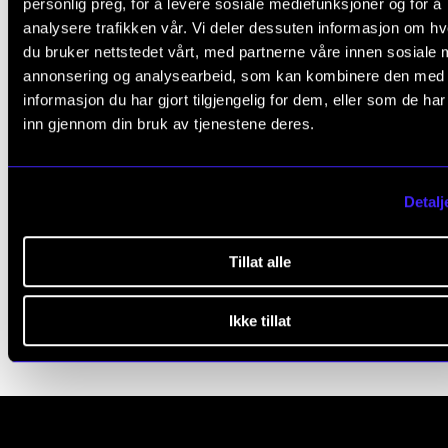
a
personlig preg, for å levere sosiale mediefunksjoner og for å
ARBEIDSTID OG LØNN
analysere trafikken vår. Vi deler dessuten informasjon om h
v
du bruker nettstedet vårt, med partnerne våre innen sosiale 
e
Arbeidstid
annonsering og analysearbeid, som kan kombinere den med
t
informasjon du har gjort tilgjengelig for dem, eller som de ha
Sykefravær
inn gjennom din bruk av tjenestene deres.
h
Lønn
i
Satser for diverse oppdrag
s
Refusjon av utlegg
Detalj
f
Permisjoner
i
SAP-portalen og DFØ-appen
Tillat alle
e
l
Ikke tillat
d
b
l
a