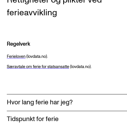
ferieavvikling
VERKTØY OG HJELP
IT og digitale tjenester
Canvas
Innkjøp og økonomi
Regelverk
Kommunikasjon
Ferieloven
(lovdata.no).
Rom og bygg
Særavtale om ferie for statsansatte
(lovdata.no).
Alle hjelpesider
UNDERVISNING OG STUDENTSTØTTE
Hvor lang ferie har jeg?
Eksamen og vitnemål
Timeplaner og undervisning
Tidspunkt for ferie
Utvikling av studieplaner og kurs