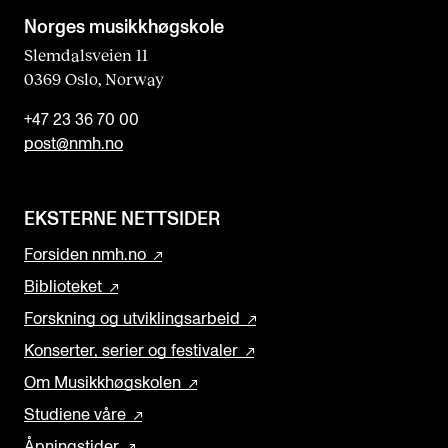
n
Norges musikk­høgskole
k
Slemdalsveien 11
0369 Oslo, Norway
+47 23 36 70 00
post@nmh.no
EKSTERNE NETTSIDER
Forsiden nmh.no
Biblioteket
Forskning og utviklingsarbeid
Konserter, serier og festivaler
Om Musikkhøgskolen
Studiene våre
Åpningstider