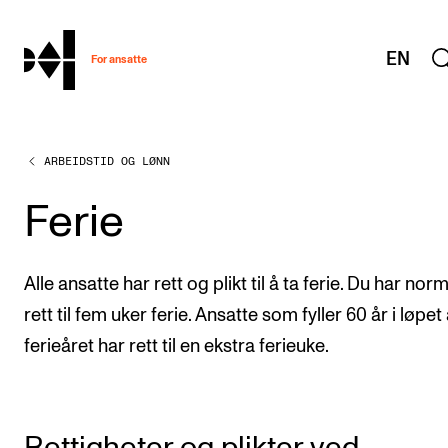
hjem
EN
For ansatte
ARBEIDSTID OG LØNN
MITT ARBEIDSFORHOLD
Arbeidstid og lønn
Ferie
Reiser og utveksling
Kompetanse og velferd
Alle ansatte har rett og plikt til å ta ferie. Du har norm
Overordnet i mitt arbeid
rett til fem uker ferie. Ansatte som fyller 60 år i løpet
ferieåret har rett til en ekstra ferieuke.
Helse, miljø og sikkerhet
Nyansatt på NMH
Refusjon av utlegg
Rettigheter og plikter ved