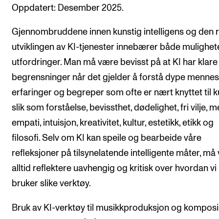
Oppdatert: Desember 2025.
VERKTØY OG HJELP
Gjennombruddene innen kunstig intelligens og den 
IT og digitale tjenester
utviklingen av KI-tjenester innebærer både mulighet
Canvas
utfordringer. Man må være bevisst på at KI har klare
Innkjøp og økonomi
begrensninger når det gjelder å forstå dype mennes
Kommunikasjon
erfaringer og begreper som ofte er nært knyttet til k
slik som forståelse, bevissthet, dødelighet, fri vilje, m
Rom og bygg
empati, intuisjon, kreativitet, kultur, estetikk, etikk og
Alle hjelpesider
filosofi. Selv om KI kan speile og bearbeide våre
refleksjoner på tilsynelatende intelligente måter, må v
UNDERVISNING OG STUDENTSTØTTE
alltid reflektere uavhengig og kritisk over hvordan vi
Eksamen og vitnemål
bruker slike verktøy.
Timeplaner og undervisning
Bruk av KI-verktøy til musikkproduksjon og komposi
Utvikling av studieplaner og kurs