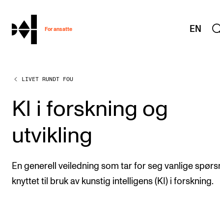
hjem
EN
For ansatte
LIVET RUNDT FOU
MITT ARBEIDSFORHOLD
Arbeidstid og lønn
KI i forskning og
Reiser og utveksling
utvikling
Kompetanse og velferd
Overordnet i mitt arbeid
En generell veiledning som tar for seg vanlige spør
Helse, miljø og sikkerhet
knyttet til bruk av kunstig intelligens (KI) i forskning.
Nyansatt på NMH
Refusjon av utlegg