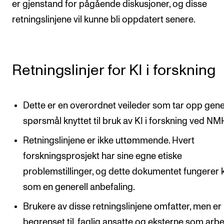
er gjenstand for pågående diskusjoner, og disse
Digitale ressurser for undervisning
retningslinjene vil kunne bli oppdatert senere.
Studentenes psykososiale læringsmiljø
Søknad og opptak
Retningslinjer for KI i forskning
FORSKNING OG UTVIKLINGSARBEID
Om FoU på NMH
Dette er en overordnet veileder som tar opp gene
Livet rundt FoU
spørsmål knyttet til bruk av KI i forskning ved NM
For ph.d.-programmet i kunstnerisk utviklingsarbeid
Retningslinjene er ikke uttømmende. Hvert
forskningsprosjekt har sine egne etiske
For ph.d.-programmet i musikkforskning
problemstillinger, og dette dokumentet fungerer 
Forskningsetikk
som en generell anbefaling.
Brukere av disse retningslinjene omfatter, men er 
KONSERTER OG ARRANGEMENTER
begrenset til, faglig ansatte og eksterne som arb