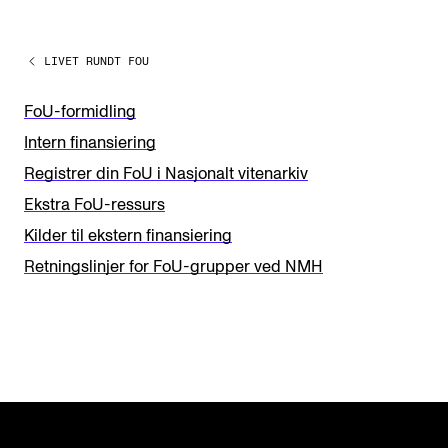
e
a
LIVET RUNDT FOU
v
e
FoU-formidling
t
Intern finansiering
h
Registrer din FoU i Nasjonalt vitenarkiv
i
Ekstra FoU-ressurs
s
Kilder til ekstern finansiering
f
Retningslinjer for FoU-grupper ved NMH
i
e
l
d
b
l