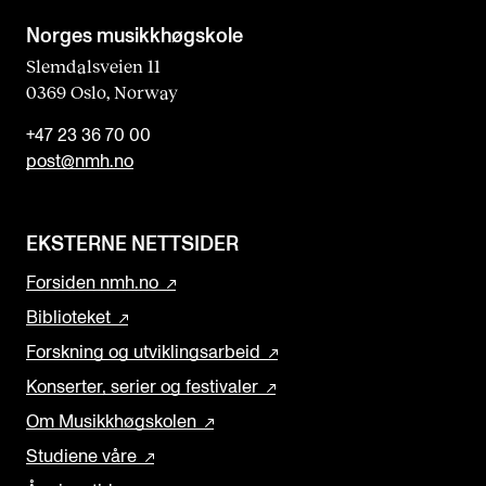
a
Norges musikk­høgskole
n
Slemdalsveien 11
0369 Oslo, Norway
k
+47 23 36 70 00
post@nmh.no
EKSTERNE NETTSIDER
Forsiden nmh.no
Biblioteket
Forskning og utviklingsarbeid
Konserter, serier og festivaler
Om Musikkhøgskolen
Studiene våre