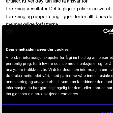
artikler. KI-verktøy kan ikke ta ansvar for
forskningsresultater. Det faglige og etiske ansvaret 
forskning og rapportering ligger derfor alltid hos de
menneskelige forfatterne.
Forlaget Taylor & Francis, som NMH for tiden har en
publiseringsavtale med, presiserer hva som ligger i
Denne nettsiden anvender cookies
forfatterskap i sin
KI-policy: AI Policy – Taylor & Fran
Vi bruker informasjonskapsler for å gi innhold og annonser et
personlig preg, for å levere sosiale mediefunksjoner og for å
Noen tidsskrifter krever at forfattere oppgir bruk av K
analysere trafikken vår. Vi deler dessuten informasjon om h
eget skjema. Noen ber også om at omfattende bruk a
du bruker nettstedet vårt, med partnerne våre innen sosiale 
en eller flere faser av forskningen beskrives i selve
annonsering og analysearbeid, som kan kombinere den med
informasjon du har gjort tilgjengelig for dem, eller som de ha
manuskriptet. På denne måten kan bruken av KI tas 
inn gjennom din bruk av tjenestene deres.
vurderingen under fagfellevurderingsprosessen.