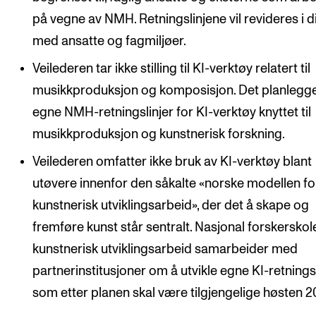
Arrangementer for ansatte
på vegne av NMH. Retningslinjene vil revideres i d
Gjennomføre konserter og arrangementer
med ansatte og fagmiljøer.
Markedsføring, program og plakat
Veilederen tar ikke stilling til KI-verktøy relatert til
Låne utstyr – lyd, lys og video
musikkproduksjon og komposisjon. Det planlegg
Konsertopptak
egne NMH-retningslinjer for KI-verktøy knyttet til
musikkproduksjon og kunstnerisk forskning.
ORGANISASJON
Veilederen omfatter ikke bruk av KI-verktøy blant
Aktuelle saker
utøvere innenfor den såkalte «norske modellen fo
kunstnerisk utviklingsarbeid», der det å skape og
Organisering av NMH
fremføre kunst står sentralt. Nasjonal forskerskole
Biblioteket
kunstnerisk utviklingsarbeid samarbeider med
Utvalg og komitéer
partnerinstitusjoner om å utvikle egne KI-retningsl
Strategier, planer og rapporter
som etter planen skal være tilgjengelige høsten 2
Hvem gjør hva i administrasjonen