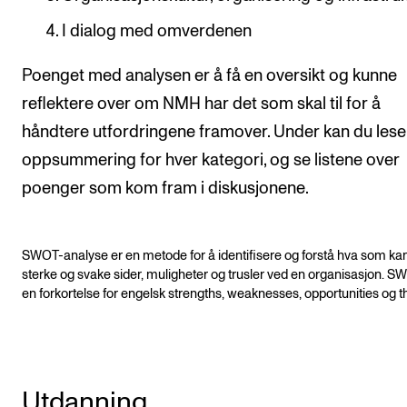
Arrangementer for ansatte
I dialog med omverdenen
Gjennomføre konserter og arrangementer
Markedsføring, program og plakat
Poenget med analysen er å få en oversikt og kunne
reflektere over om NMH har det som skal til for å
Låne utstyr – lyd, lys og video
håndtere utfordringene framover. Under kan du lese
Konsertopptak
oppsummering for hver kategori, og se listene over
poenger som kom fram i diskusjonene.
ORGANISASJON
Aktuelle saker
SWOT-analyse er en metode for å identifisere og forstå hva som ka
Organisering av NMH
sterke og svake sider, muligheter og trusler ved en organisasjon. S
en forkortelse for engelsk strengths, weaknesses, opportunities og t
Biblioteket
Utvalg og komitéer
Strategier, planer og rapporter
Utdanning
Hvem gjør hva i administrasjonen