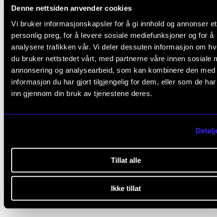
Alle under samme tak gir 
Denne nettsiden anvender cookies
Vi bruker informasjonskapsler for å gi innhold og annonser et
godt utgangspunkt for
personlig preg, for å levere sosiale mediefunksjoner og for å
analysere trafikken vår. Vi deler dessuten informasjon om h
samarbeid og godt
du bruker nettstedet vårt, med partnerne våre innen sosiale 
annonsering og analysearbeid, som kan kombinere den med
arbeidsmiljø, men
informasjon du har gjort tilgjengelig for dem, eller som de ha
inn gjennom din bruk av tjenestene deres.
trangboddheten går ut ov
de sosiale og faglige
Detalj
møteplassene.
Tillat alle
diskusjonene om organisasjon og infrastruktur
Poeng fra
Ikke tillat