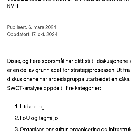
NMH
Digitale ressurser for undervisning
Studentenes psykososiale læringsmiljø
Publisert: 6. mars 2024
Søknad og opptak
Oppdatert: 17. okt. 2024
FORSKNING OG UTVIKLINGSARBEID
Om FoU på NMH
Disse, og flere spørsmål har blitt stilt i diskusjonene
er en del av grunnlaget for strategiprosessen. Ut fra
Livet rundt FoU
diskusjonene har arbeidsgruppa utarbeidet en såkal
For ph.d.-programmet i kunstnerisk utviklingsarbeid
SWOT-analyse oppdelt i fire kategorier:
For ph.d.-programmet i musikkforskning
Forskningsetikk
Utdanning
FoU og fagmiljø
KONSERTER OG ARRANGEMENTER
Organisasjonskultur, organisering og infrastru