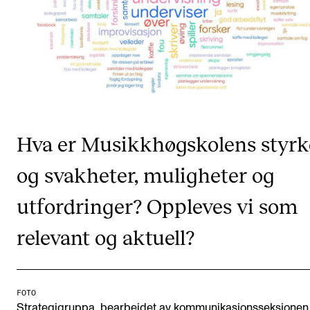
VERKTØY OG HJELP
IT og digitale tjenester
Canvas
Innkjøp og økonomi
Kommunikasjon
Hva er Musikkhøgskolens styrk
Rom og bygg
og svakheter, muligheter og
Alle hjelpesider
utfordringer? Oppleves vi som
UNDERVISNING OG STUDENTSTØTTE
relevant og aktuell?
Eksamen og vitnemål
Timeplaner og undervisning
FOTO
Utvikling av studieplaner og kurs
Strategigruppa, bearbeidet av kommunikasjonsseksjonen