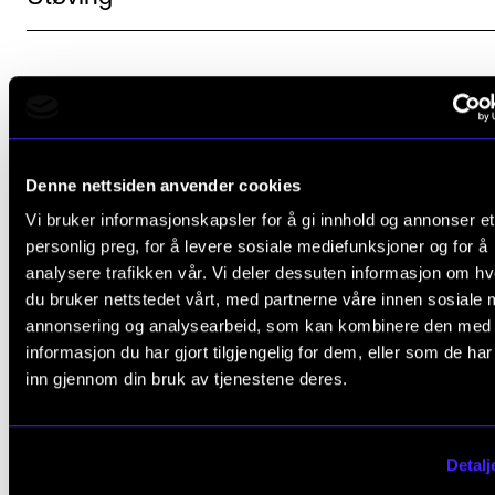
Andre tema
Denne nettsiden anvender cookies
Overordnet
Vi bruker informasjonskapsler for å gi innhold og annonser et
personlig preg, for å levere sosiale mediefunksjoner og for å
analysere trafikken vår. Vi deler dessuten informasjon om h
Kulturelt mangfold
du bruker nettstedet vårt, med partnerne våre innen sosiale 
annonsering og analysearbeid, som kan kombinere den med
Profesjon vs kunst
informasjon du har gjort tilgjengelig for dem, eller som de ha
inn gjennom din bruk av tjenestene deres.
Størrelse på studieretningene
Detalj
Fleksibilitet og endringer i opptakskrav