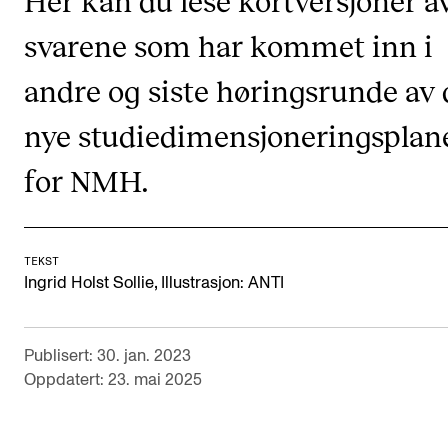
Her kan du lese kortversjoner a
Digitale ressurser for undervisning
svarene som har kommet inn i
Studentenes psykososiale læringsmiljø
andre og siste høringsrunde av
Søknad og opptak
nye studiedimensjoneringsplan
FORSKNING OG UTVIKLINGSARBEID
for NMH.
Om FoU på NMH
Livet rundt FoU
TEKST
For ph.d.-programmet i kunstnerisk utviklingsarbeid
,
Ingrid Holst Sollie
Illustrasjon: ANTI
For ph.d.-programmet i musikkforskning
Forskningsetikk
Publisert: 30. jan. 2023
Oppdatert: 23. mai 2025
KONSERTER OG ARRANGEMENTER