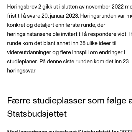
Arrangementer for ansatte
Høringsbrev 2 gikk ut i slutten av november 2022 m
Gjennomføre konserter og arrangementer
frist til å svare 20. januar 2023. Høringsrunden var m
Markedsføring, program og plakat
konkret og detaljert enn første runde, der
Låne utstyr – lyd, lys og video
høringsinstansene ble invitert til å respondere vidt. I
runde kom det blant annet inn 38 ulike ideer til
Konsertopptak
videreutdanninger og flere innspill om endringer i
studieplaner. På denne siste runden kom det inn 23
ORGANISASJON
høringssvar.
Aktuelle saker
Organisering av NMH
Biblioteket
Færre studieplasser som følge 
Utvalg og komitéer
Statsbudsjettet
Strategier, planer og rapporter
Hvem gjør hva i administrasjonen