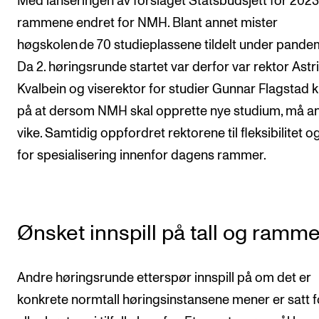
Med lanseringen av forslaget Statsbudsjett for 2023,
rammene endret for NMH. Blant annet mister
høgskolen de 70 studieplassene tildelt under pande
Da 2. høringsrunde startet var derfor var rektor Astr
Kvalbein og viserektor for studier Gunnar Flagstad k
på at dersom NMH skal opprette nye studium, må a
vike. Samtidig oppfordret rektorene til fleksibilitet 
for spesialisering innenfor dagens rammer.
Ønsket innspill på tall og ramme
Andre høringsrunde etterspør innspill på om det er
konkrete normtall høringsinstansene mener er satt fo