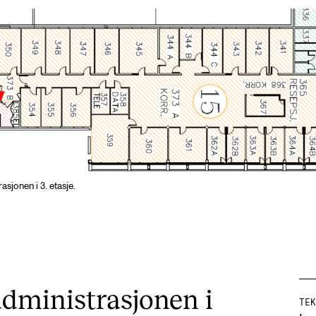
Alle hjelpesider
Sø
KONSERTER OG ARRANGEMENTER
O
Arrangementer for ansatte
Ak
Gjennomføre konserter og arrangementer
Or
asjonen i 3. etasje.
Markedsføring, program og plakat
Bib
Låne utstyr – lyd, lys og video
Ut
Konsertopptak
St
g
Hv
 administrasjonen i
TEK