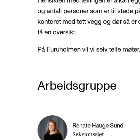
Hensikten med tellingen er å kartl
og antall personer som er til stede 
kontoret med tett vegg og dør så er d
få en oversikt.
På Furuholmen vil vi selv telle møter
Arbeidsgruppe
Renate Hauge Sund
,
Seksjonssjef