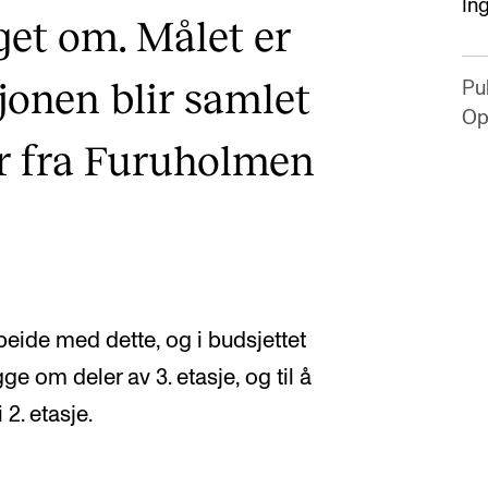
Ing
et om. Målet er
jonen blir samlet
Pub
Op
r fra Furuholmen
beide med dette, og i budsjettet
gge om deler av 3. etasje, og til å
2. etasje.