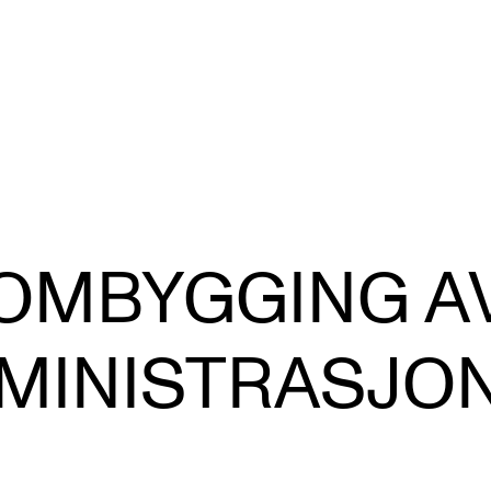
VERKTØY OG HJELP
U
S
OMBYGGING A
IT og digitale tjenester
Ek
Canvas
Ti
MINISTRASJO
Innkjøp og økonomi
Utv
Kommunikasjon
Di
Rom og bygg
St