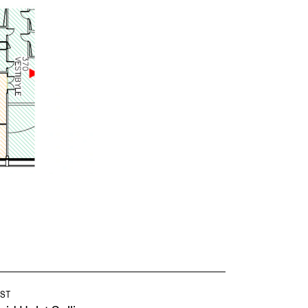
knad og opptak
RGANISASJON
tuelle saker
ganisering av NMH
lioteket
valg og komitéer
rategier, planer og rapporter
em gjør hva i administrasjonen
ST