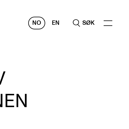
NO
EN
SØK
NDERVISNING OG
TUDENTSTØTTE
V
samen og vitnemål
meplaner og undervisning
NEN
ikling av studieplaner og kurs
gitale ressurser for undervisning
udentenes psykososiale læringsmiljø