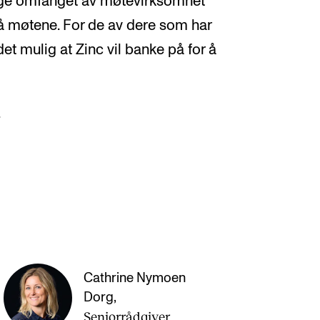
egge omfanget av møtevirksomhet
på møtene. For de av dere som har
et mulig at Zinc vil banke på for å
.
Cathrine Nymoen
Dorg
,
Seniorrådgiver