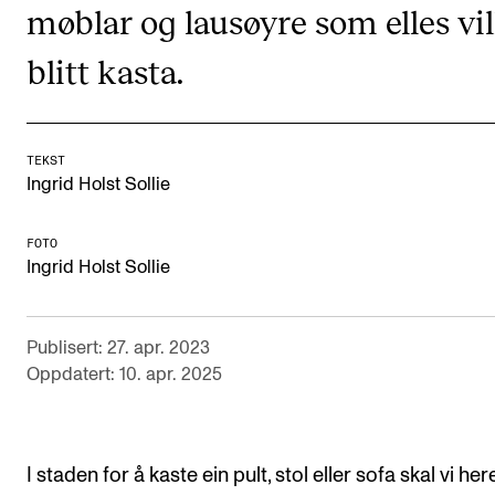
møblar og lausøyre som elles vil
Digitale ressurser for undervisning
blitt kasta.
Studentenes psykososiale læringsmiljø
Søknad og opptak
TEKST
Ingrid Holst Sollie
FORSKNING OG UTVIKLINGSARBEID
Om FoU på NMH
FOTO
Livet rundt FoU
Ingrid Holst Sollie
For ph.d.-programmet i kunstnerisk utviklingsarbeid
For ph.d.-programmet i musikkforskning
Publisert: 27. apr. 2023
Oppdatert: 10. apr. 2025
Forskningsetikk
KONSERTER OG ARRANGEMENTER
I staden for å kaste ein pult, stol eller sofa skal vi her