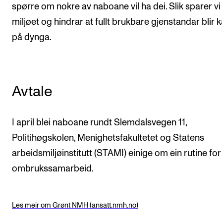
Arrangementer for ansatte
spørre om nokre av naboane vil ha dei. Slik sparer vi
miljøet og hindrar at fullt brukbare gjenstandar blir 
Gjennomføre konserter og arrangementer
på dynga.
Markedsføring, program og plakat
Låne utstyr – lyd, lys og video
Konsertopptak
Avtale
ORGANISASJON
I april blei naboane rundt Slemdalsvegen 11,
Aktuelle saker
Politihøgskolen, Menighetsfakultetet og Statens
Organisering av NMH
arbeidsmiljøinstitutt (STAMI) einige om ein rutine for
Biblioteket
ombrukssamarbeid.
Utvalg og komitéer
Strategier, planer og rapporter
Les meir om Grønt NMH (ansatt.nmh.no)
Hvem gjør hva i administrasjonen