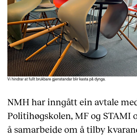
VERKTØY OG HJELP
IT og digitale tjenester
Canvas
Innkjøp og økonomi
Kommunikasjon
Rom og bygg
Alle hjelpesider
Vi hindrar at fullt brukbare gjenstandar blir kasta på dynga.
NMH har inngått ein avtale me
UNDERVISNING OG STUDENTSTØTTE
Eksamen og vitnemål
Politihøgskolen, MF og STAMI
Timeplaner og undervisning
å samarbeide om å tilby kvaran
Utvikling av studieplaner og kurs