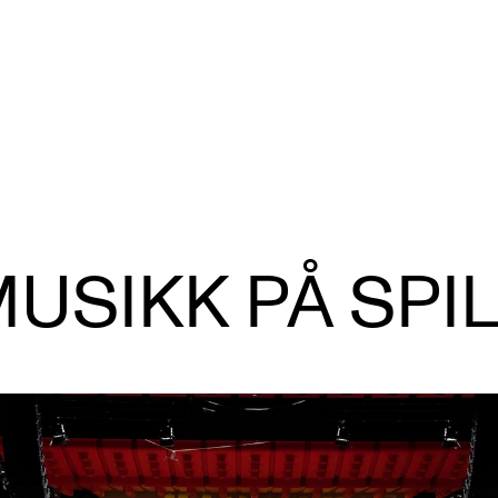
VERKTØY OG HJELP
U
S
USIKK PÅ SPI
IT og digitale tjenester
Ek
Canvas
Ti
Innkjøp og økonomi
Utv
Kommunikasjon
Di
Rom og bygg
St