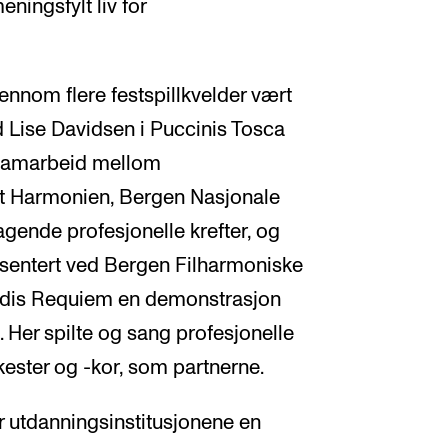
ningsfylt liv for
ennom flere festspillkvelder vært
d Lise Davidsen i Puccinis Tosca
å samarbeid mellom
et Harmonien, Bergen Nasjonale
gende profesjonelle krefter, og
resentert ved Bergen Filharmoniske
Verdis Requiem en demonstrasjon
g. Her spilte og sang profesjonelle
ter og -kor, som partnerne.
er utdanningsinstitusjonene en