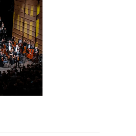
knad og opptak
RGANISASJON
tuelle saker
ganisering av NMH
lioteket
valg og komitéer
rategier, planer og rapporter
em gjør hva i administrasjonen