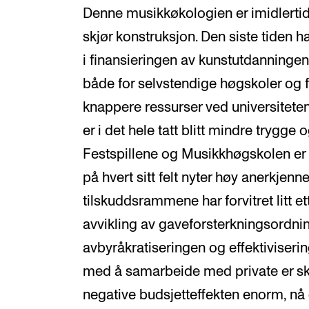
Denne musikkøkologien er imidlertid
skjør konstruksjon. Den siste tiden ha
i finansieringen av kunstutdanningen
både for selvstendige høgskoler og
knappere ressurser ved universitete
er i det hele tatt blitt mindre trygge
Festspillene og Musikkhøgskolen er 
på hvert sitt felt nyter høy anerkjenn
tilskuddsrammene har forvitret litt et
avvikling av gaveforsterkningsordni
avbyråkratiseringen og effektiviserin
med å samarbeide med private er sk
negative budsjetteffekten enorm, nå 