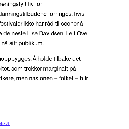
ningsfylt liv for
tdanningstilbudene forringes, hvis
estivaler ikke har råd til scener å
kke de neste Lise Davidsen, Leif Ove
nå sitt publikum.
oppbygges. Å holde tilbake det
eltet, som trekker marginalt på
rikere, men nasjonen – folket – blir
ANSJE