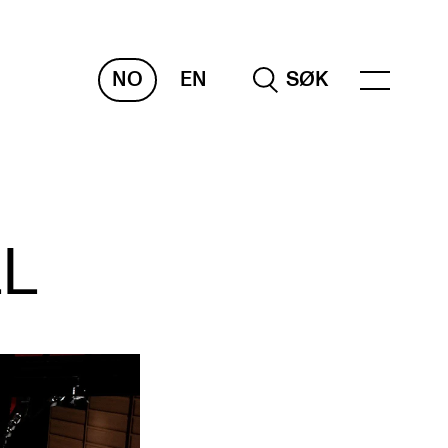
NO
EN
SØK
NDERVISNING OG
TUDENTSTØTTE
LL
samen og vitnemål
meplaner og undervisning
ikling av studieplaner og kurs
gitale ressurser for undervisning
udentenes psykososiale læringsmiljø