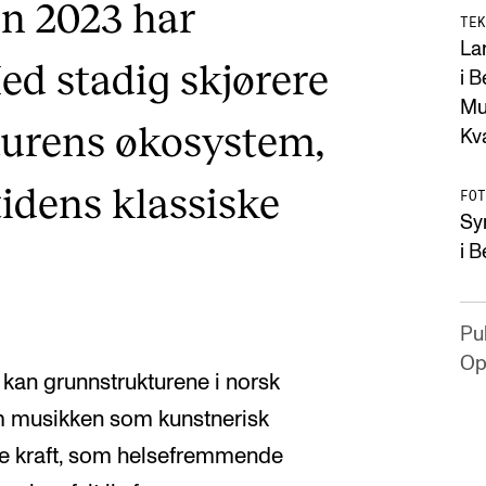
en 2023 har
TEK
Lar
ed stadig skjørere
i B
Mu
turens økosystem,
Kv
idens klassiske
FOT
Sy
i 
Pub
Op
 kan grunnstrukturene i norsk
å om musikken som kunstnerisk
e kraft, som helsefremmende