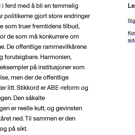
 i ferd med å bli en temmelig
Le
r politikerne gjort store endringer
Sig
e som truer fremtidens tilbud,
Kom
 for de som må konkurrere om
sid
ne. De offentlige rammevilkårene
 og forutsigbare. Harmonien,
eksempler på institusjoner som
else, men der de offentlige
ter litt. Stikkord er ABE-reform og
ngen. Den såkalte
gen er reelle kutt, og gevinsten
året ned. Til sammen er den
og på sikt.