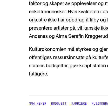
faktor og skaper av opplevelser og me
enkeltmennesker. Hvis kvaliteten i u
orkestre ikke har oppdrag å tilby og f
presentere artister på, vil kanskje i
Andsnes og Alma Serafin Kraggerud 
Kulturøkonomien må styrkes og gjen
offentliges ressursinnsats på kulturf
statens budsjetter, gjør knapt staten 
fattigere.
NMH MENER
BUDSJETT
KARRIERE
MUSIKKBR