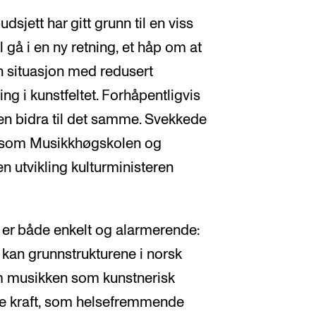
sjett har gitt grunn til en viss
 gå i en ny retning, et håp om at
en situasjon med redusert
ng i kunstfeltet. Forhåpentligvis
n bidra til det samme. Svekkede
e som Musikkhøgskolen og
 utvikling kulturministeren
t er både enkelt og alarmerende:
 kan grunnstrukturene i norsk
å om musikken som kunstnerisk
e kraft, som helsefremmende