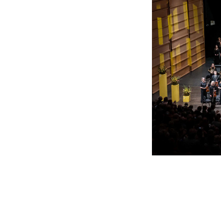
Nyansatt på NMH
Refusjon av utlegg
FORSKNING OG
UTVIKLINGSARBEID
Om FoU på NMH
Livet rundt FoU
For ph.d.-programmet i kunstnerisk
utviklingsarbeid
For ph.d.-programmet i musikkforsknin
Forskningsetikk