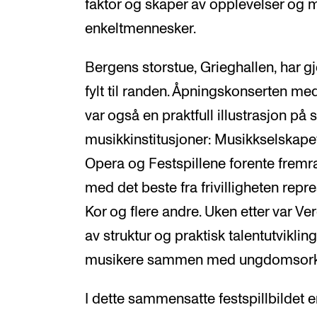
faktor og skaper av opplevelser og me
enkeltmennesker.
Bergens storstue, Grieghallen, har gj
fylt til randen. Åpningskonserten me
var også en praktfull illustrasjon p
musikkinstitusjoner: Musikkselskap
Opera og Festspillene forente fremra
med det beste fra frivilligheten rep
Kor og flere andre. Uken etter var 
av struktur og praktisk talentutviklin
musikere sammen med ungdomsorkes
I dette sammensatte festspillbildet 