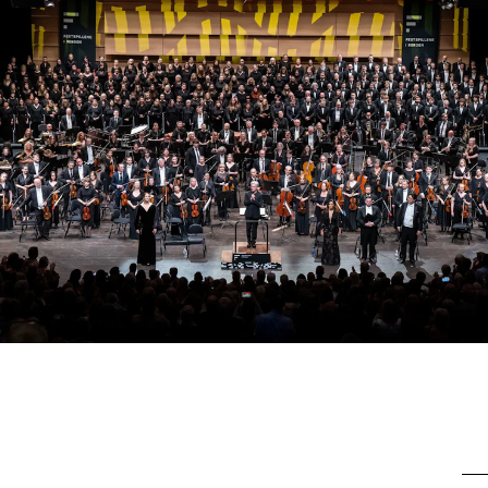
Alle hjelpesider
Sø
KONSERTER OG ARRANGEMENTER
O
Arrangementer for ansatte
Ak
Gjennomføre konserter og arrangementer
Or
Markedsføring, program og plakat
Bib
Låne utstyr – lyd, lys og video
Ut
Konsertopptak
St
g
Hv