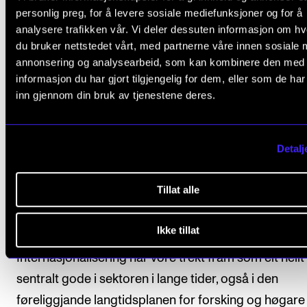
Dei beste er ofte ikkje søkkrike
personlig preg, for å levere sosiale mediefunksjoner og for å
analysere trafikken vår. Vi deler dessuten informasjon om h
du bruker nettstedet vårt, med partnerne våre innen sosiale 
Å håpe at ordninga med studieavgift blir stansa er n
annonsering og analysearbeid, som kan kombinere den med
naivt, all den tid også Stortinget har varsla innføring
informasjon du har gjort tilgjengelig for dem, eller som de ha
inn gjennom din bruk av tjenestene deres.
gjennom statsbudsjettet, og trass i at fleire parti, ink
Arbeiderpartiet og SV, eigentleg er mot ordninga. M
kan vi i det minste håpe om ei utsetjing, i håp om å f
Detalj
plass ordningar som gjer at vi ikkje prisar oss heilt u
konkurransen med nabolanda våre, inkludert stipend 
Tillat alle
støtte for dei beste – men oftast ikkje søkkrike –
søkjarane våre?
Ikke tillat
Internasjonalisering har vore trekt fram som eit heilt
sentralt gode i sektoren i lange tider, også i den
føreliggjande langtidsplanen for forsking og høgare