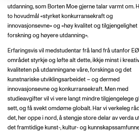
utdanning, som Borten Moe gjerne talar varmt om. H
to hovudmål «styrket konkurransekraft og
innovasjonsevne» og «høy kvalitet og tilgjengelighet 
forskning og høyere utdanning».
Erfaringsvis vil medstudentar frå land frå utanfor E
området styrkje og løfte alt dette, ikkje minst i kreati
kvaliteten på utdanningane våre, forskinga og det
kunstnariske utviklingsarbeidet – og dermed
innovasjonsevne og konkurransekraft. Men med
studieavgifter vil vi vere langt mindre tilgjengelege g
sett, og få svekt omdøme globalt. Har vi verkeleg råd 
det, her oppe i nord, å stengje store delar av verda u
det framtidige kunst-, kultur- og kunnskapssamfunn