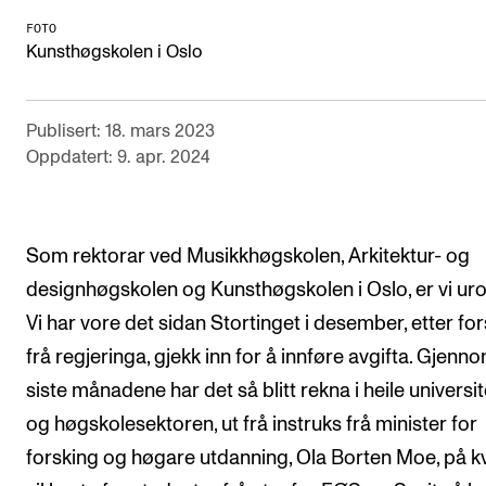
Arrangementer for ansatte
FOTO
Gjennomføre konserter og arrangementer
Kunsthøgskolen i Oslo
Markedsføring, program og plakat
Låne utstyr – lyd, lys og video
Publisert: 18. mars 2023
Oppdatert: 9. apr. 2024
Konsertopptak
ORGANISASJON
Som rektorar ved Musikkhøgskolen, Arkitektur- og
Aktuelle saker
designhøgskolen og Kunsthøgskolen i Oslo, er vi uro
Organisering av NMH
Vi har vore det sidan Stortinget i desember, etter fo
frå regjeringa, gjekk inn for å innføre avgifta. Gjenn
Biblioteket
siste månadene har det så blitt rekna i heile universit
Utvalg og komitéer
og høgskolesektoren, ut frå instruks frå minister for
Strategier, planer og rapporter
forsking og høgare utdanning, Ola Borten Moe, på k
Hvem gjør hva i administrasjonen