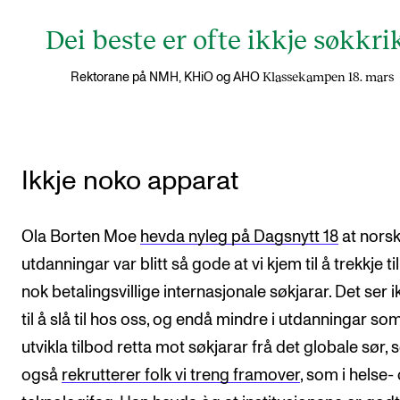
Dei beste er ofte ikkje søkkri
Klassekampen 18. mars
Rektorane på NMH, KHiO og AHO
Ikkje noko apparat
Ola Borten Moe
hevda nyleg
på Dagsnytt 18
at nors
utdanningar var blitt så gode at vi kjem til å trekkje ti
nok betalingsvillige internasjonale søkjarar. Det ser i
til å slå til hos oss, og endå mindre i utdanningar so
utvikla tilbod retta mot søkjarar frå det globale sør,
også
rekrutterer folk vi treng framover
, som i helse-