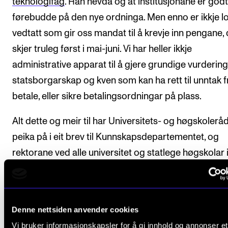
teknologifag
. Han hevda òg at institusjonane er god
førebudde på den nye ordninga. Men enno er ikkje l
vedtatt som gir oss mandat til å krevje inn pengane, 
skjer truleg først i mai-juni. Vi har heller ikkje
administrative apparat til å gjere grundige vurdering
statsborgarskap og kven som kan ha rett til unntak f
betale, eller sikre betalingsordningar på plass.
Alt dette og meir til har Universitets- og høgskolerå
peika på i eit brev til Kunnskapsdepartementet, og
rektorane ved alle universitet og statlege høgskolar i
brev til Utdannings- og forskingskomiteen på Storti
Men ministeren viser ingen teikn til å lytte.
Denne nettsiden anvender cookies
Vi bruker informasjonskapsler for å gi innhold og annonser et