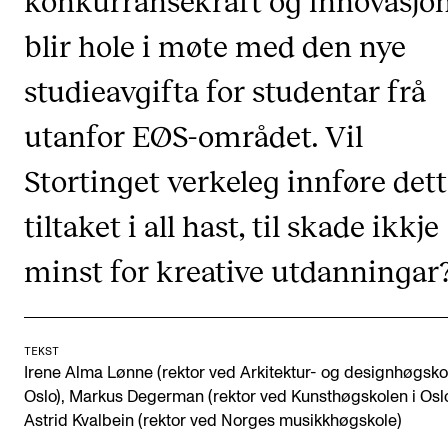
konkurransekraft og innovasjo
Digitale ressurser for undervisning
blir hole i møte med den nye
Studentenes psykososiale læringsmiljø
studieavgifta for studentar frå
Søknad og opptak
utanfor EØS-området. Vil
FORSKNING OG UTVIKLINGSARBEID
Stortinget verkeleg innføre det
Om FoU på NMH
tiltaket i all hast, til skade ikkje
Livet rundt FoU
minst for kreative utdanningar
For ph.d.-programmet i kunstnerisk utviklingsarbeid
For ph.d.-programmet i musikkforskning
Forskningsetikk
TEKST
Irene Alma Lønne (rektor ved Arkitektur- og designhøgsko
Oslo), Markus Degerman (rektor ved Kunsthøgskolen i Osl
KONSERTER OG ARRANGEMENTER
Astrid Kvalbein (rektor ved Norges musikkhøgskole)