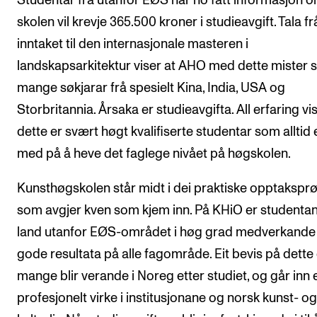
Studentar frå utanfor EØS har no fått informasjon o
skolen vil krevje 365.500 kroner i studieavgift. Tala fr
inntaket til den internasjonale masteren i
landskapsarkitektur viser at AHO med dette mister 
mange søkjarar frå spesielt Kina, India, USA og
Storbritannia. Årsaka er studieavgifta. All erfaring vi
dette er svært høgt kvalifiserte studentar som alltid 
med på å heve det faglege nivået på høgskolen.
Kunsthøgskolen står midt i dei praktiske opptakspr
som avgjer kven som kjem inn. På KHiO er studentan
land utanfor EØS-området i høg grad medverkande t
gode resultata på alle fagområde. Eit bevis på dette 
mange blir verande i Noreg etter studiet, og går inn ei
profesjonelt virke i institusjonane og norsk kunst- og