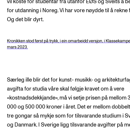
vil koste for studentar frå utanfor EØS og Sveits å b
for utdanning i Noreg. Vi har vore nøydde til å rekne f
Og det blir dyrt.
Kronikken stod først på trykk, i ein omarbeidd versjon, i Klassekampe
mars 2023.
Særleg ille blir det for kunst- musikk- og arkitekturf
avgifta for studia våre skal følgje kravet om å vere
«kostnadsdekkjande», må vi setje prisen på mellom 
000 og 500 000 kroner i året. Det er mellom dobbel
tre gongar så mykje som for tilsvarande studium i S
og Danmark. I Sverige ligg tilsvarande avgifter på 