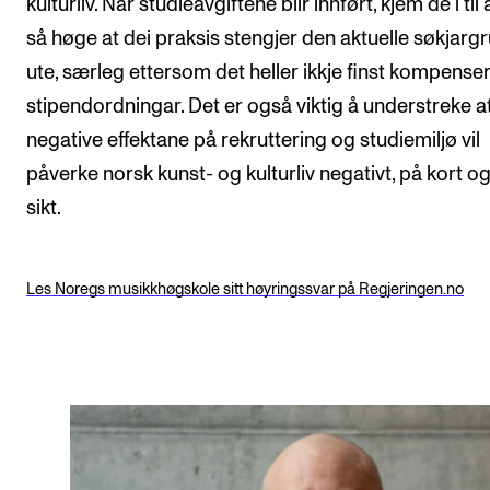
kulturliv. Når studieavgiftene blir innført, kjem de i til å
så høge at dei praksis stengjer den aktuelle søkjarg
ute, særleg ettersom det heller ikkje finst kompens
stipendordningar. Det er også viktig å understreke at
negative effektane på rekruttering og studiemiljø vil
påverke norsk kunst- og kulturliv negativt, på kort o
sikt.
Les Noregs musikkhøgskole sitt høyringssvar på Regjeringen.no