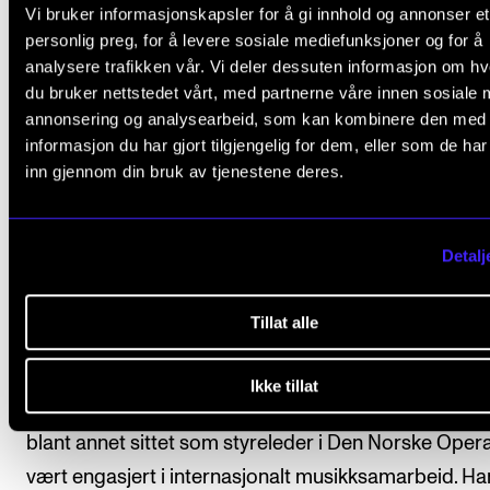
Vi bruker informasjonskapsler for å gi innhold og annonser et
personlig preg, for å levere sosiale mediefunksjoner og for å
analysere trafikken vår. Vi deler dessuten informasjon om h
du bruker nettstedet vårt, med partnerne våre innen sosiale 
annonsering og analysearbeid, som kan kombinere den med
Forfatterne
informasjon du har gjort tilgjengelig for dem, eller som de ha
inn gjennom din bruk av tjenestene deres.
Einar Solbu (1942–), er utdannet kirkemusiker og har
flere stillinger som organist. Han var lærer og studie
Detalj
ved Musikkonservatoriet i Oslo 1964–1973,
førsteamanuensis og studiesjef ved Norges
Tillat alle
musikkhøgskole 1973–1991. Solbu var direktør for Gr
jubileet 1993, direktør for Rikskonsertene 1994–200
Ikke tillat
dekan ved Kunsthøgskolen i Oslo 2008–2011. Han h
blant annet sittet som styreleder i Den Norske Oper
vært engasjert i internasjonalt musikksamarbeid. Ha