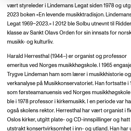
vært styreleder i Lindemans Legat siden 1978 og utg
2023 boken «En levende musikktradisjon. Lindeman
Legat 1969–2023.» I 2012 ble Solbu utnevnt til Ridder
klasse av Sankt Olavs Orden for sin innsats for nors
musikk- og kulturliv.
Harald Herresthal (1944–) er organist og professor
emeritus ved Norges musikkhøgskole. I 1965 engasj
Trygve Lindeman ham som lærer i musikkhistorie og
verkanalyse på Musikkonservatoriet. Han fortsatte i 
som førsteamanuensis ved Norges musikkhøgskole
ble i 1978 professor i kirkemusikk. I en periode var h
også skolens rektor. Herresthal har vært organist i fl
Oslos kirker, utgitt plate- og CD-innspillinger og hatt
utstrakt konsertvirksomhet i inn- og utland. Han har u