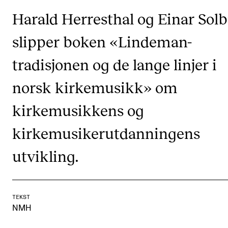
Digitale ressurser for undervisning
Harald Herresthal og Einar Sol
Studentenes psykososiale læringsmiljø
slipper boken «Lindeman-
Søknad og opptak
tradisjonen og de lange linjer i
norsk kirkemusikk» om
FORSKNING OG UTVIKLINGSARBEID
Om FoU på NMH
kirkemusikkens og
Livet rundt FoU
kirkemusikerutdanningens
For ph.d.-programmet i kunstnerisk utviklingsarbeid
utvikling.
For ph.d.-programmet i musikkforskning
Forskningsetikk
TEKST
NMH
KONSERTER OG ARRANGEMENTER