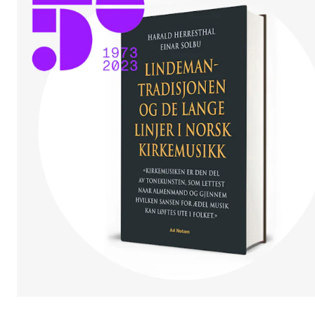
VERKTØY OG HJELP
IT og digitale tjenester
Canvas
Innkjøp og økonomi
Kommunikasjon
Rom og bygg
Alle hjelpesider
UNDERVISNING OG STUDENTSTØTTE
Eksamen og vitnemål
Timeplaner og undervisning
Utvikling av studieplaner og kurs