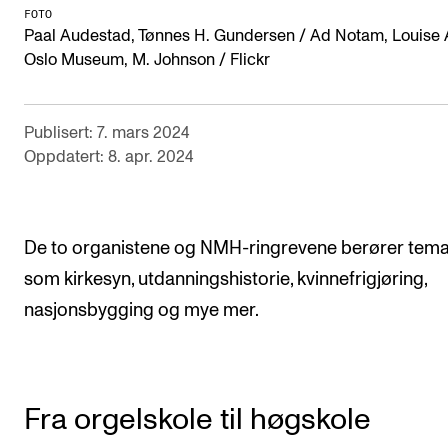
Arrangementer for ansatte
FOTO
Paal Audestad, Tønnes H. Gundersen / Ad Notam, Louise 
Gjennomføre konserter og arrangementer
Oslo Museum, M. Johnson / Flickr
Markedsføring, program og plakat
Låne utstyr – lyd, lys og video
Publisert: 7. mars 2024
Konsertopptak
Oppdatert: 8. apr. 2024
ORGANISASJON
De to organistene og NMH-ringrevene berører tem
Aktuelle saker
som kirkesyn, utdanningshistorie, kvinnefrigjøring,
Organisering av NMH
nasjonsbygging og mye mer.
Biblioteket
Utvalg og komitéer
Strategier, planer og rapporter
Fra orgelskole til høgskole
Hvem gjør hva i administrasjonen