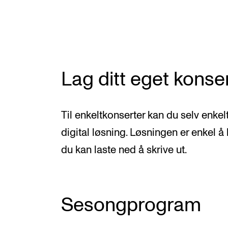
Nyansatt på NMH
Refusjon av utlegg
Lag ditt eget kons
FORSKNING OG
UTVIKLINGSARBEID
Til enkeltkonserter kan du selv enke
Om FoU på NMH
digital løsning. Løsningen er enkel å
Livet rundt FoU
du kan laste ned å skrive ut.
For ph.d.-programmet i kunstnerisk
utviklingsarbeid
For ph.d.-programmet i musikkforsknin
Sesongprogram
Forskningsetikk