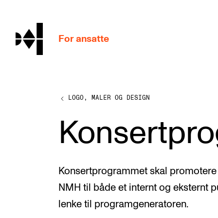
hjem
For ansatte
LOGO, MALER OG DESIGN
MITT ARBEIDSFORHOLD
Konsertpr
Arbeidstid og lønn
Reiser og utveksling
Kompetanse og velferd
Konsertprogrammet skal promotere a
Overordnet i mitt arbeid
NMH til både et internt og eksternt 
Helse, miljø og sikkerhet
lenke til programgeneratoren.