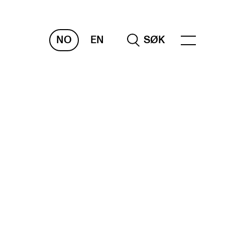
NO
EN
SØK
NDERVISNING OG
TUDENTSTØTTE
samen og vitnemål
meplaner og undervisning
ikling av studieplaner og kurs
gitale ressurser for undervisning
udentenes psykososiale læringsmiljø