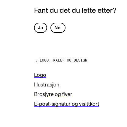
Fant du det du lette etter?
L
Ja
Nei
e
a
v
LOGO, MALER OG DESIGN
e
t
Logo
h
Illustrasjon
i
Brosjyre og flyer
s
E-post-signatur og visittkort
f
i