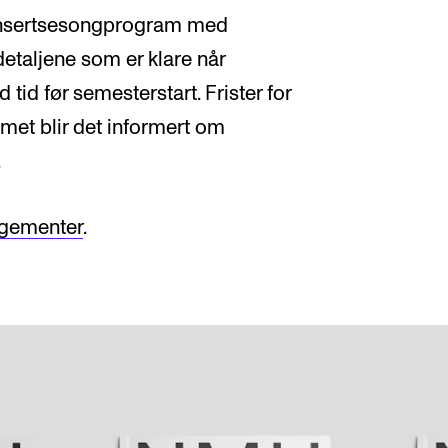
 konsertsesongprogram med
detaljene som er klare når
tid før semesterstart. Frister for
met blir det informert om
.
ngementer
.