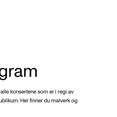
VERKTØY OG HJELP
U
S
ogram
IT og digitale tjenester
Ek
Canvas
Ti
Innkjøp og økonomi
lle konsertene som er i regi av
Utv
Kommunikasjon
publikum. Her finner du malverk og
Di
Rom og bygg
St