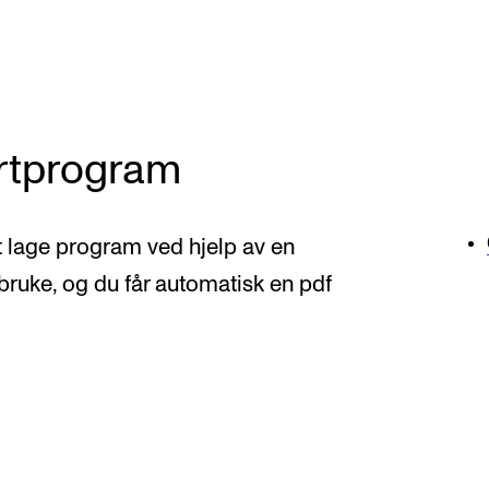
Alle hjelpesider
Sø
ertprogram
KONSERTER OG ARRANGEMENTER
O
Arrangementer for ansatte
Ak
lt lage program ved hjelp av en
Gjennomføre konserter og arrangementer
Or
 bruke, og du får automatisk en pdf
Markedsføring, program og plakat
Bib
Låne utstyr – lyd, lys og video
Ut
Konsertopptak
St
g
Hv