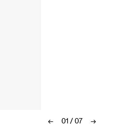
01
/
07
←
→
Bilde 1 av 7