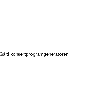
knad og opptak
RGANISASJON
tuelle saker
Gå til konsertprogramgeneratoren
ganisering av NMH
lioteket
valg og komitéer
rategier, planer og rapporter
em gjør hva i administrasjonen