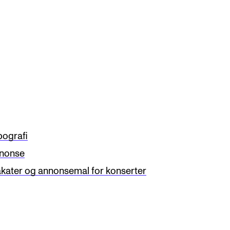
pografi
nonse
akater og annonsemal for konserter