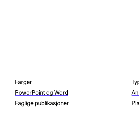
Farger
Ty
PowerPoint og Word
An
Faglige publikasjoner
Pl