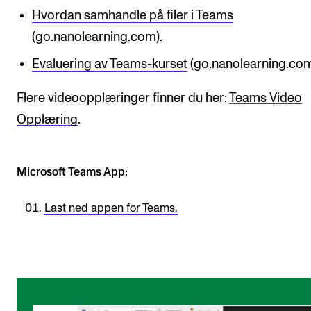
Arrangementer for ansatte
Hvordan samhandle på filer i Teams
Gjennomføre konserter og arrangementer
(go.nanolearning.com).
Markedsføring, program og plakat
Evaluering av Teams-kurset
(go.nanolearning.com
Låne utstyr – lyd, lys og video
Flere videoopplæringer finner du her:
Teams Video
Konsertopptak
Opplæring
.
ORGANISASJON
Microsoft Teams App:
Aktuelle saker
Organisering av NMH
Last ned appen for Teams.
Biblioteket
Utvalg og komitéer
Strategier, planer og rapporter
Hvem gjør hva i administrasjonen