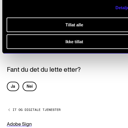
Jobbe i felles dokument
Detalj
Applikasjoner og hurtigtaster
Tillat alle
Ikke tillat
Fant du det du lette etter?
L
Ja
Nei
e
a
IT OG DIGITALE TJENESTER
v
e
Adobe Sign