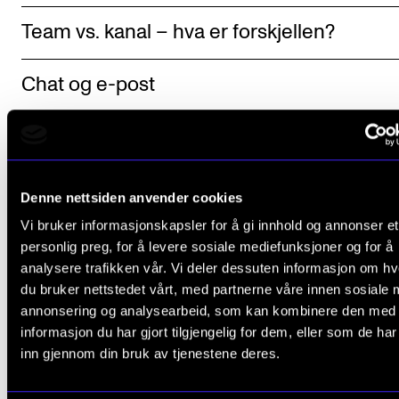
Team vs. kanal – hva er forskjellen?
Chat og e-post
Varlser
Den gode samtalen
Denne nettsiden anvender cookies
Vi bruker informasjonskapsler for å gi innhold og annonser et
Formatering
personlig preg, for å levere sosiale mediefunksjoner og for å
analysere trafikken vår. Vi deler dessuten informasjon om h
du bruker nettstedet vårt, med partnerne våre innen sosiale 
Tags, omtaler og merker
annonsering og analysearbeid, som kan kombinere den med
informasjon du har gjort tilgjengelig for dem, eller som de ha
Kalle inn til møte og ringe
inn gjennom din bruk av tjenestene deres.