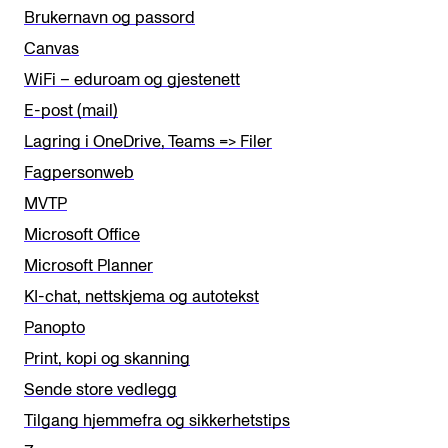
t
Brukernavn og passord
h
Canvas
i
WiFi – eduroam og gjestenett
s
E-post (mail)
f
Lagring i OneDrive, Teams => Filer
i
Fagpersonweb
e
MVTP
l
Microsoft Office
d
Microsoft Planner
b
KI-chat, nettskjema og autotekst
l
Panopto
a
Print, kopi og skanning
n
Sende store vedlegg
k
Tilgang hjemmefra og sikkerhetstips