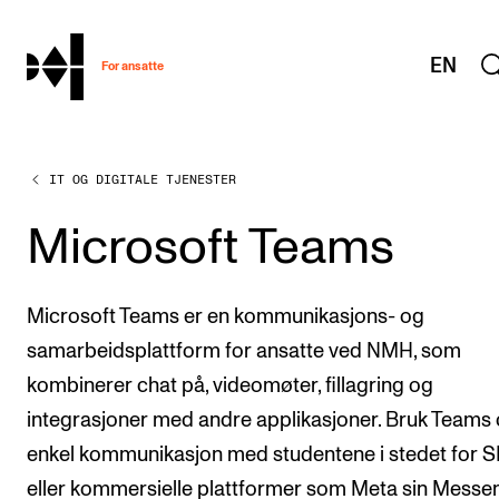
hjem
EN
For ansatte
IT OG DIGITALE TJENESTER
MITT ARBEIDSFORHOLD
Arbeidstid og lønn
Microsoft Teams
Reiser og utveksling
Kompetanse og velferd
Microsoft Teams er en kommunikasjons- og
Overordnet i mitt arbeid
samarbeidsplattform for ansatte ved NMH, som
kombinerer chat på, videomøter, fillagring og
Helse, miljø og sikkerhet
integrasjoner med andre applikasjoner. Bruk Teams c
Nyansatt på NMH
enkel kommunikasjon med studentene i stedet for 
Refusjon av utlegg
eller kommersielle plattformer som Meta sin Messe