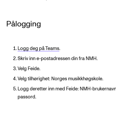
VERKTØY OG HJELP
IT og digitale tjenester
Pålogging
Canvas
Innkjøp og økonomi
Logg deg på Teams
.
Kommunikasjon
Rom og bygg
Skriv inn e-postadressen din fra NMH.
Alle hjelpesider
Velg Feide.
Velg tilhørighet: Norges musikkhøgskole.
UNDERVISNING OG STUDENTSTØTTE
Logg deretter inn med Feide: NMH-brukernavn
Eksamen og vitnemål
passord.
Timeplaner og undervisning
Utvikling av studieplaner og kurs