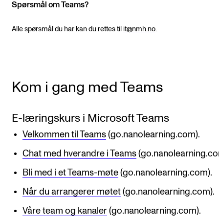
Spørsmål om Teams?
Digitale ressurser for undervisning
Alle spørsmål du har kan du rettes til
it@nmh.no
.
Studentenes psykososiale læringsmiljø
Søknad og opptak
FORSKNING OG UTVIKLINGSARBEID
Kom i gang med Teams
Om FoU på NMH
E-læringskurs i Microsoft Teams
Livet rundt FoU
Velkommen til Teams
(go.nanolearning.com).
For ph.d.-programmet i kunstnerisk utviklingsarbeid
For ph.d.-programmet i musikkforskning
Chat med hverandre i Teams
(go.nanolearning.co
Forskningsetikk
Bli med i et Teams-møte
(go.nanolearning.com).
Når du arrangerer møtet
(go.nanolearning.com).
KONSERTER OG ARRANGEMENTER
Våre team og kanaler
(go.nanolearning.com).