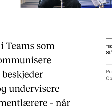
 i Teams som
TEK
Stå
kommunisere
 beskjeder
Pub
Op
g undervisere –
mentlærere – når