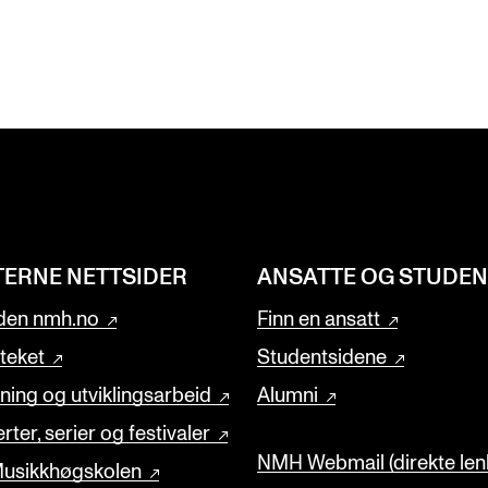
TERNE NETTSIDER
ANSATTE OG STUDE
den nmh.no
Finn en ansatt
oteket
Studentsidene
ning og utviklingsarbeid
Alumni
rter, serier og festivaler
NMH Webmail (direkte lenk
usikkhøgskolen