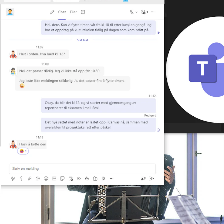
Alle hjelpesider
Sø
KONSERTER OG ARRANGEMENTER
O
Arrangementer for ansatte
Ak
Gjennomføre konserter og arrangementer
Or
Markedsføring, program og plakat
Bib
Låne utstyr – lyd, lys og video
Ut
Konsertopptak
St
g
Hv