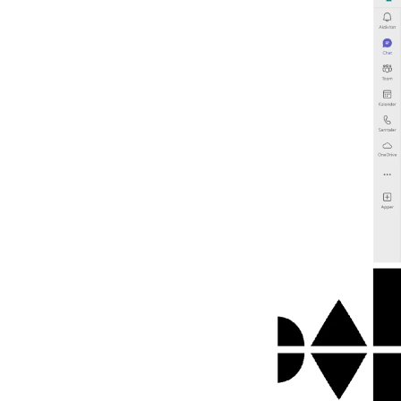
Nyansatt på NMH
Refusjon av utlegg
FORSKNING OG
UTVIKLINGSARBEID
Om FoU på NMH
Livet rundt FoU
For ph.d.-programmet i kunstnerisk
utviklingsarbeid
For ph.d.-programmet i musikkforsknin
Forskningsetikk