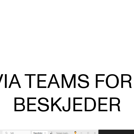
VERKTØY OG HJELP
U
S
VIA TEAMS FOR
IT og digitale tjenester
Ek
Canvas
Ti
BESKJEDER
Innkjøp og økonomi
Utv
Kommunikasjon
Di
Rom og bygg
St