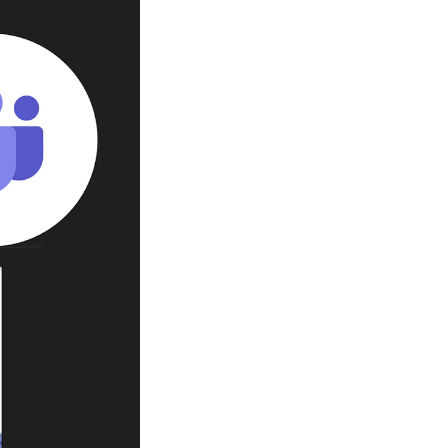
knad og opptak
RGANISASJON
tuelle saker
ganisering av NMH
lioteket
valg og komitéer
rategier, planer og rapporter
em gjør hva i administrasjonen