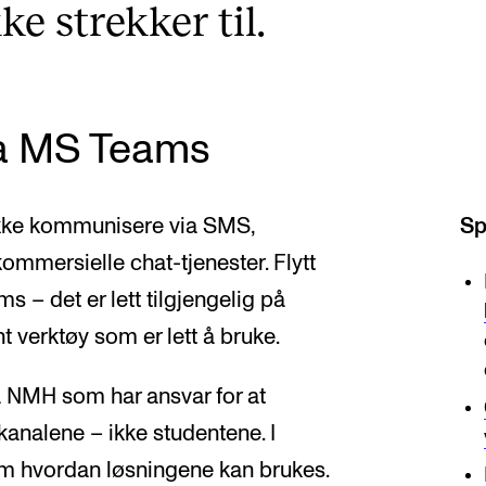
e strekker til.
via MS Teams
ikke kommunisere via SMS,
Sp
mmersielle chat-tjenester. Flytt
s – det er lett tilgjengelig på
 verktøy som er lett å bruke.
 NMH som har ansvar for at
analene – ikke studentene. I
om hvordan løsningene kan brukes.