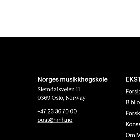
Norges musikk­høgskole
EKS
Slemdalsveien 11
Forsi
0369 Oslo, Norway
Bibli
+47 23 36 70 00
Forsk
post@nmh.no
Konse
Om M