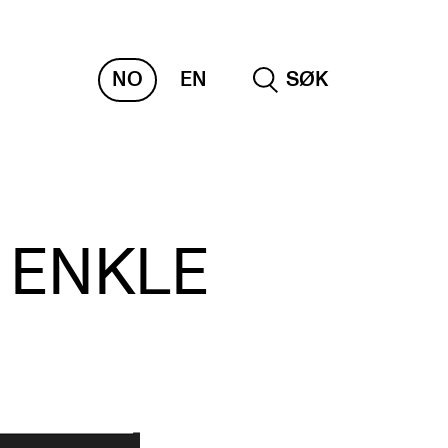
NO
EN
SØK
NDERVISNING OG
TUDENTSTØTTE
 ENKLE
samen og vitnemål
meplaner og undervisning
ikling av studieplaner og kurs
gitale ressurser for undervisning
udentenes psykososiale læringsmiljø