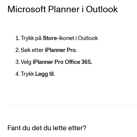
Microsoft Planner i Outlook
Digitale ressurser for undervisning
Studentenes psykososiale læringsmiljø
Søknad og opptak
Trykk på
Store
-ikonet i Outlook
Søk etter
iPlanner Pro
.
FORSKNING OG UTVIKLINGSARBEID
Velg
iPlanner Pro Office 365.
Om FoU på NMH
Livet rundt FoU
Trykk
Legg til
.
For ph.d.-programmet i kunstnerisk utviklingsarbeid
For ph.d.-programmet i musikkforskning
Forskningsetikk
Fant du det du lette etter?
KONSERTER OG ARRANGEMENTER