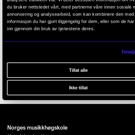
b
du bruker nettstedet vårt, med partnerne våre innen sosiale 
KI-chat, nettskjema og autotekst
l
annonsering og analysearbeid, som kan kombinere den med
Panopto
informasjon du har gjort tilgjengelig for dem, eller som de ha
a
Print, kopi og skanning
inn gjennom din bruk av tjenestene deres.
n
Sende store vedlegg
k
Tilgang hjemmefra og sikkerhetstips
Detalj
Zoom
Overgang til Windows 11
Tillat alle
Ikke tillat
Norges musikk­høgskole