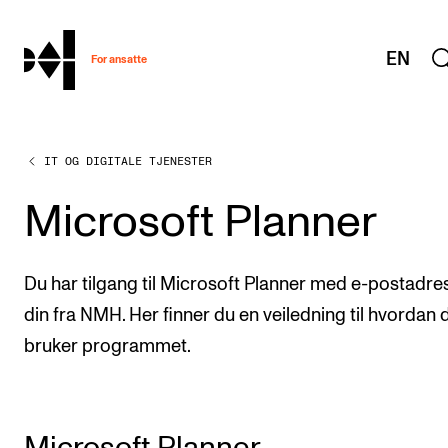
hjem
EN
For ansatte
IT OG DIGITALE TJENESTER
MITT ARBEIDSFORHOLD
Arbeidstid og lønn
Microsoft Planner
Reiser og utveksling
Kompetanse og velferd
Du har tilgang til Microsoft Planner med e-postadre
Overordnet i mitt arbeid
din fra NMH. Her finner du en veiledning til hvordan 
bruker programmet.
Helse, miljø og sikkerhet
Nyansatt på NMH
Refusjon av utlegg
Microsoft Planner