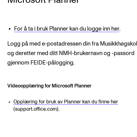
VERKTØY OG HJELP
IT og digitale tjenester
For å ta i bruk Planner kan du logge inn her
.
Canvas
Logg på med e-postadressen din fra Musikkhøgskol
Innkjøp og økonomi
og deretter med ditt NMH-brukernavn og -passord
Kommunikasjon
gjennom FEIDE-pålogging.
Rom og bygg
Alle hjelpesider
Videoopplæring for Microsoft Planner
UNDERVISNING OG STUDENTSTØTTE
Opplæring for bruk av Planner kan du finne her
(support.office.com).
Eksamen og vitnemål
Timeplaner og undervisning
Utvikling av studieplaner og kurs