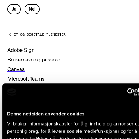
Arrangementer for ansatte
L
Ja
Nei
Gjennomføre konserter og arrangementer
e
Markedsføring, program og plakat
a
IT OG DIGITALE TJENESTER
Låne utstyr – lyd, lys og video
v
Konsertopptak
e
Adobe Sign
t
Brukernavn og passord
h
ORGANISASJON
Canvas
i
Microsoft Teams
Aktuelle saker
s
WiFi – eduroam og gjestenett
Organisering av NMH
f
E-post (mail)
Biblioteket
i
Lagring i OneDrive, Teams => Filer
Utvalg og komitéer
Denne nettsiden anvender cookies
e
Fagpersonweb
Vi bruker informasjonskapsler for å gi innhold og annonser et
l
Strategier, planer og rapporter
MVTP
personlig preg, for å levere sosiale mediefunksjoner og for å
d
Hvem gjør hva i administrasjonen
Microsoft Office
analysere trafikken vår. Vi deler dessuten informasjon om h