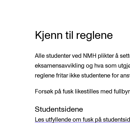
Nyansatt på NMH
Refusjon av utlegg
Kjenn til reglene
FORSKNING OG
UTVIKLINGSARBEID
Alle studenter ved NMH plikter å set
eksamensavvikling og hva som utgjør
Om FoU på NMH
reglene fritar ikke studentene for ans
Livet rundt FoU
For ph.d.-programmet i kunstnerisk
Forsøk på fusk likestilles med fullbyr
utviklingsarbeid
Studentsidene
For ph.d.-programmet i musikkforsknin
Les utfyllende om fusk på studentsi
Forskningsetikk