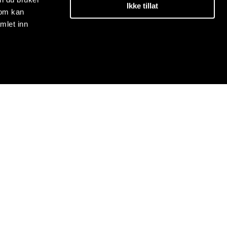
Ikke tillat
som kan
mlet inn