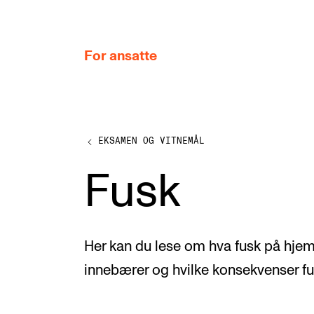
hjem
For ansatte
EKSAMEN OG VITNEMÅL
MITT ARBEIDSFORHOLD
Fusk
Arbeidstid og lønn
Reiser og utveksling
Kompetanse og velferd
Her kan du lese om hva fusk på h
Overordnet i mitt arbeid
innebærer og hvilke konsekvenser fus
Helse, miljø og sikkerhet