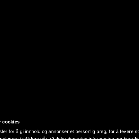
r cookies
er for å gi innhold og annonser et personlig preg, for å levere s
nalysere trafikken vår. Vi deler dessuten informasjon om hvorda