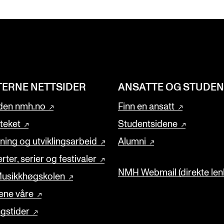
TERNE NETTSIDER
ANSATTE OG STUDE
den nmh.no
Finn en ansatt
oteket
Studentsidene
ning og utviklingsarbeid
Alumni
rter, serier og festivaler
NMH Webmail (direkte lenk
usikkhøgskolen
ene våre
gstider