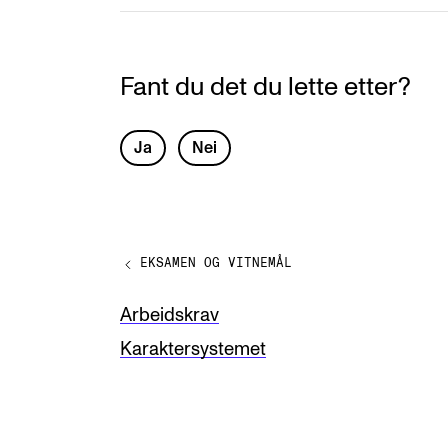
Fant du det du lette etter?
L
Ja
Nei
e
a
v
EKSAMEN OG VITNEMÅL
e
t
Arbeidskrav
h
Karaktersystemet
i
s
f