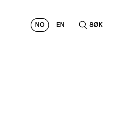
NO
EN
SØK
NDERVISNING OG
TUDENTSTØTTE
samen og vitnemål
meplaner og undervisning
ikling av studieplaner og kurs
gitale ressurser for undervisning
udentenes psykososiale læringsmiljø