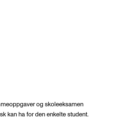
VERKTØY OG HJELP
U
S
IT og digitale tjenester
Ek
Canvas
Ti
Innkjøp og økonomi
jemmeoppgaver og skoleeksamen
Utv
Kommunikasjon
k kan ha for den enkelte student.
Di
Rom og bygg
St