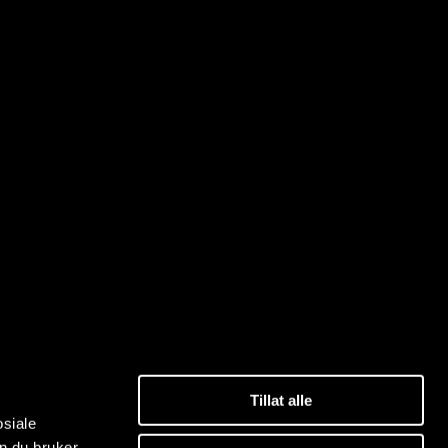
Tillat alle
osiale
n du bruker