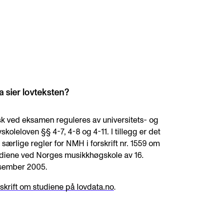
knad og opptak
RGANISASJON
a sier lovteksten?
tuelle saker
ganisering av NMH
k ved eksamen reguleres av universitets- og
skoleloven §§ 4-7, 4-8 og 4-11. I tillegg er det
lioteket
t særlige regler for NMH i forskrift nr. 1559 om
valg og komitéer
diene ved Norges musikkhøgskole av 16.
sember 2005.
rategier, planer og rapporter
skrift om studiene på lovdata.no
.
em gjør hva i administrasjonen