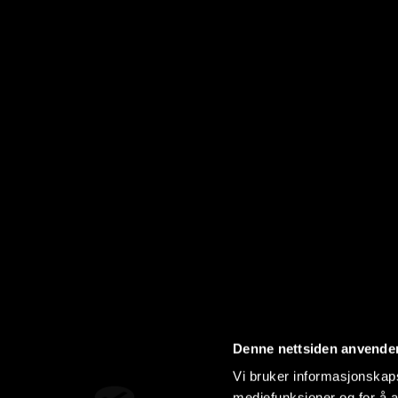
Denne nettsiden anvende
Vi bruker informasjonskapsl
mediefunksjoner og for å a