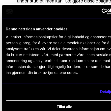
under studiet, men kan ikke gjøre disse obligat
for studenten.
Vedtatt av Studieutvalget 3. februar 2017.
Denne nettsiden anvender cookies
Vi bruker informasjonskapsler for å gi innhold og annonser et
personlig preg, for å levere sosiale mediefunksjoner og for å
analysere trafikken vår. Vi deler dessuten informasjon om h
du bruker nettstedet vårt, med partnerne våre innen sosiale 
annonsering og analysearbeid, som kan kombinere den med
Fant du det du lette etter?
informasjon du har gjort tilgjengelig for dem, eller som de ha
inn gjennom din bruk av tjenestene deres.
L
Ja
Nei
e
Detalj
a
EKSAMEN OG VITNEMÅL
v
Tillat alle