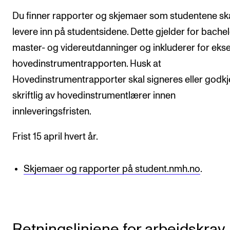
Du finner rapporter og skjemaer som studentene sk
VERKTØY OG HJELP
levere inn på studentsidene. Dette gjelder for bachel
IT og digitale tjenester
master- og videreutdanninger og inkluderer for ek
Canvas
hovedinstrumentrapporten. Husk at
Innkjøp og økonomi
Hovedinstrumentrapporter skal signeres eller godk
skriftlig av hovedinstrumentlærer innen
Kommunikasjon
innleveringsfristen.
Rom og bygg
Alle hjelpesider
Frist 15 april hvert år.
UNDERVISNING OG STUDENTSTØTTE
Skjemaer og rapporter på student.nmh.no
.
Eksamen og vitnemål
Timeplaner og undervisning
Utvikling av studieplaner og kurs
Retningslinjene for arbeidskrav