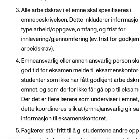
Arrangementer for ansatte
Alle arbeidskrav i et emne skal spesifiseres i
Gjennomføre konserter og arrangementer
emnebeskrivelsen. Dette inkluderer informasj
Markedsføring, program og plakat
type arbeid/oppgave, omfang, og frist for
Låne utstyr – lyd, lys og video
innlevering/gjennomføring (ev. frist for godkje
Konsertopptak
arbeidskrav).
Emneansvarlig eller annen ansvarlig person ska
ORGANISASJON
god tid før eksamen melde til eksamenskontor
studenter som ikke har fått godkjent arbeidskra
Aktuelle saker
emnet, og som derfor ikke får gå opp til eksam
Organisering av NMH
Der det er flere lærere som underviser i emnet
Biblioteket
dette koordineres, slik at (emne)ansvarlig gir s
Utvalg og komitéer
informasjon til eksamenskontoret.
Strategier, planer og rapporter
Faglærer står fritt til å gi studentene andre op
Hvem gjør hva i administrasjonen