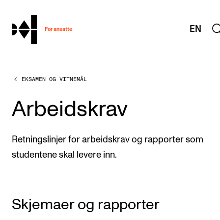
hjem
EN
For ansatte
EKSAMEN OG VITNEMÅL
MITT ARBEIDSFORHOLD
Arbeidstid og lønn
Arbeidskrav
Reiser og utveksling
Kompetanse og velferd
Retningslinjer for arbeidskrav og rapporter som
Overordnet i mitt arbeid
studentene skal levere inn.
Helse, miljø og sikkerhet
Nyansatt på NMH
Skjemaer og rapporter
Refusjon av utlegg