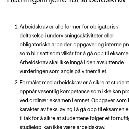
Digitale ressurser for undervisning
Studentenes psykososiale læringsmiljø
Arbeidskrav er alle former for obligatorisk
Søknad og opptak
deltakelse i undervisningsaktiviteter eller
obligatoriske arbeider, oppgaver og interne p
FORSKNING OG UTVIKLINGSARBEID
som blir satt som vilkår for å gå opp til eksame
Om FoU på NMH
Arbeidskrav skal ikke inngå i den avsluttende
Livet rundt FoU
vurderingen som angis på vitnemålet.
For ph.d.-programmet i kunstnerisk utviklingsarbeid
Formålet med arbeidskrav er å sikre at studen
For ph.d.-programmet i musikkforskning
oppnår vesentlig kompetanse som ikke kan pr
Forskningsetikk
ved ordinær eksamen i emnet. Oppgaver som 
karakter av f.eks. øving i å gå opp til eksamen e
tiltak for å sikre at studentene følger et fornuft
KONSERTER OG ARRANGEMENTER
studieløp, kan ikke være arbeidskrav.