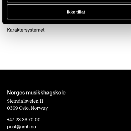
e
Eksamensinformasjon og eksamensplaner
t
Ikke tillat
Fusk
h
Informasjon til sensorer
i
Karaktersystemet
s
f
i
e
l
d
b
Norges musikk­høgskole
l
Slemdalsveien 11
0369 Oslo, Norway
a
n
+47 23 36 70 00
k
post@nmh.no