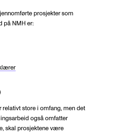
gjennomførte prosjekter som
id på NMH er:
klærer
)
er relativt store i omfang, men det
klingsarbeid også omfatter
e, skal prosjektene være