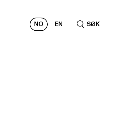
NO
EN
SØK
NDERVISNING OG
TUDENTSTØTTE
samen og vitnemål
meplaner og undervisning
ikling av studieplaner og kurs
gitale ressurser for undervisning
udentenes psykososiale læringsmiljø