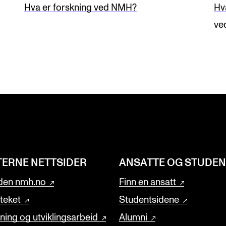
Hva er forskning ved NMH?
Hv
ve
TERNE NETTSIDER
ANSATTE OG STUDE
den nmh.no
Finn en ansatt
oteket
Studentsidene
ning og utviklingsarbeid
Alumni