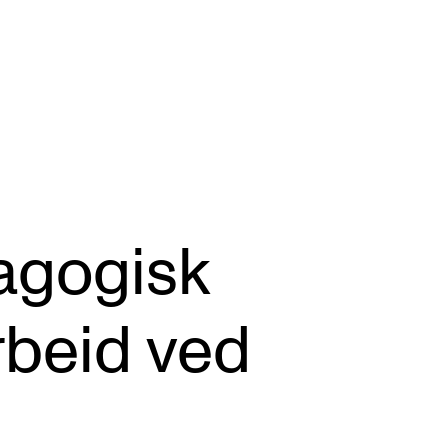
VERKTØY OG HJELP
U
S
agogisk
IT og digitale tjenester
Ek
Canvas
Ti
rbeid ved
Innkjøp og økonomi
Utv
Kommunikasjon
Di
Rom og bygg
St