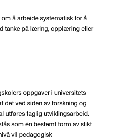
Alle hjelpesider
Sø
 om å arbeide systematisk for å
ed tanke på læring, opplæring eller
KONSERTER OG ARRANGEMENTER
O
Arrangementer for ansatte
Ak
Gjennomføre konserter og arrangementer
Or
Markedsføring, program og plakat
Bib
gskolers oppgaver i universitets-
Låne utstyr – lyd, lys og video
Ut
t det ved siden av forskning og
Konsertopptak
St
l utføres faglig utviklingsarbeid.
g
Hv
stås som én bestemt form av slikt
nivå vil pedagogisk