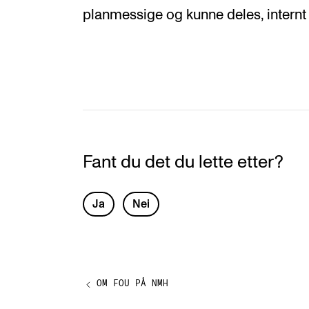
planmessige og kunne deles, internt 
Fant du det du lette etter?
L
Ja
Nei
e
a
v
OM FOU PÅ NMH
e