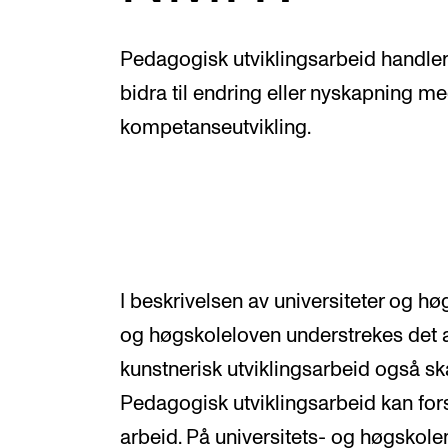
Nyansatt på NMH
Refusjon av utlegg
Pedagogisk utviklingsarbeid handler
bidra til endring eller nyskapning m
kompetanseutvikling.
FORSKNING OG
UTVIKLINGSARBEID
Om FoU på NMH
Livet rundt FoU
I beskrivelsen av universiteter og hø
For ph.d.-programmet i kunstnerisk
og høgskoleloven understrekes det a
utviklingsarbeid
kunstnerisk utviklingsarbeid også ska
For ph.d.-programmet i musikkforsknin
Pedagogisk utviklingsarbeid kan for
Forskningsetikk
arbeid. På universitets- og høgskole