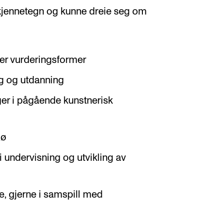
 kjennetegn og kunne dreie seg om
ler vurderingsformer
g og utdanning
eger i pågående kunstnerisk
jø
i undervisning og utvikling av
e, gjerne i samspill med