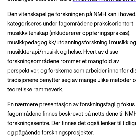
VERKTØY OG HJELP
Den vitenskapelige forskningen på NMH kan i hove
kategoriseres under fagområdene praksisorientert
IT og digitale tjenester
musikkvitenskap (inkludererer oppføringspraksis),
Canvas
musikkpedagogikk/utdanningsforskning i musikk o
Innkjøp og økonomi
musikkterapi/musikk og helse. Hvert av disse
Kommunikasjon
forskningsområdene rommer et mangfold av
Rom og bygg
perspektiver, og forskerne som arbeider innenfor di
Alle hjelpesider
tradisjonene benytter seg av mange ulike metoder 
teoretiske rammeverk.
UNDERVISNING OG STUDENTSTØTTE
En nærmere presentasjon av forskningsfaglig fokus 
Eksamen og vitnemål
fagområdene finnes beskrevet på nettsidene til NM
Timeplaner og undervisning
forskningssentre. Der finnes det også lenker til tidlig
og pågående forskningsprosjekter:
Utvikling av studieplaner og kurs