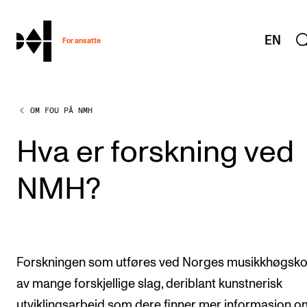
hjem
EN
For ansatte
OM FOU PÅ NMH
MITT ARBEIDSFORHOLD
Arbeidstid og lønn
Hva er forskning ved
Reiser og utveksling
NMH?
Kompetanse og velferd
Overordnet i mitt arbeid
Helse, miljø og sikkerhet
Forskningen som utføres ved Norges musikkhøgsko
Nyansatt på NMH
av mange forskjellige slag, deriblant kunstnerisk
Refusjon av utlegg
utviklingsarbeid som dere
finner mer informasjon o