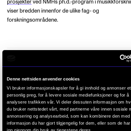
prosjekter
ved NMHs ph.d.-program i musikkforskn
Arrangementer for ansatte
viser bredden innenfor de ulike fag- og
Gjennomføre konserter og arrangementer
forskningsområdene.
Markedsføring, program og plakat
Låne utstyr – lyd, lys og video
Konsertopptak
ORGANISASJON
Fant du det du lette etter?
Aktuelle saker
Denne nettsiden anvender cookies
L
Organisering av NMH
Ja
Nei
Vi bruker informasjonskapsler for å gi innhold og annonser et
e
personlig preg, for å levere sosiale mediefunksjoner og for å
Biblioteket
analysere trafikken vår. Vi deler dessuten informasjon om h
a
Utvalg og komitéer
du bruker nettstedet vårt, med partnerne våre innen sosiale 
OM FOU PÅ NMH
v
annonsering og analysearbeid, som kan kombinere den med
Strategier, planer og rapporter
e
informasjon du har gjort tilgjengelig for dem, eller som de ha
Hva er kunstnerisk utviklingsarbeid ved NMH?
Hvem gjør hva i administrasjonen
inn gjennom din bruk av tjenestene deres.