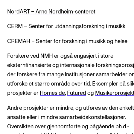
Digitale ressurser for undervisning
NordART – Arne Nordheim-senteret
Studentenes psykososiale læringsmiljø
CERM – Senter for utdanningsforskning i musikk
Søknad og opptak
CREMAH – Senter for forskning i musikk og helse
FORSKNING OG UTVIKLINGSARBEID
Forskere ved NMH er også engasjert i store,
Om FoU på NMH
eksternfinansierte og internasjonale forskningsprosj
Livet rundt FoU
der forskere fra mange institusjoner samarbeider o
For ph.d.-programmet i kunstnerisk utviklingsarbeid
utforske et større område over tid. Eksempler på sli
prosjekter er
Homeside
,
Futured
og
Musikerprosjek
For ph.d.-programmet i musikkforskning
Forskningsetikk
Andre prosjekter er mindre, og utføres av den enkel
ansatte eller i mindre samarbeidskonstellasjoner.
KONSERTER OG ARRANGEMENTER
Oversikten over
gjennomførte og pågående ph.d.-