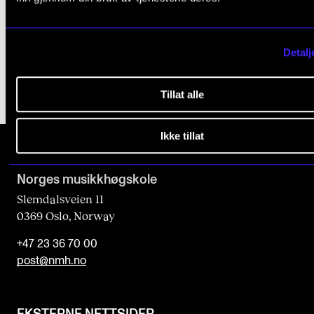
t
Hva er pedagogisk utviklingsarbeid ved NMH?
h
Hva er praksisorientert musikkvitenskap ved NMH?
i
Detalj
s
f
Tillat alle
i
e
Ikke tillat
l
d
Norges musikk­høgskole
b
Slemdalsveien 11
0369 Oslo, Norway
l
a
+47 23 36 70 00
n
post@nmh.no
k